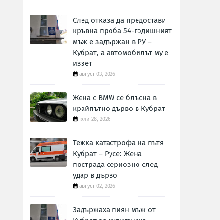
След отказа да предостави
кръвна проба 54-годишният
мъж е задържан в РУ –
Кубрат, а автомобилът му е
иззет
август 03, 2026
Жена с BMW се блъсна в
крайпътно дърво в Кубрат
юли 28, 2026
Тежка катастрофа на пътя
Кубрат – Русе: Жена
пострада сериозно след
удар в дърво
август 02, 2026
Задържаха пиян мъж от