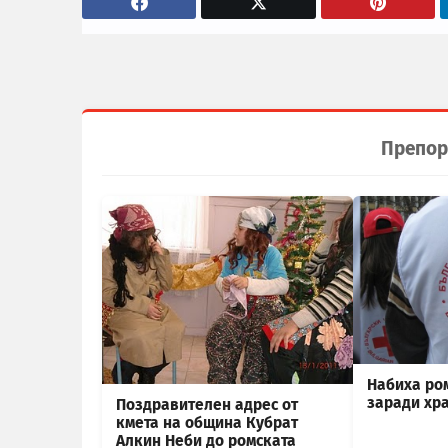
Препор
Набиха ро
заради хр
Поздравителен адрес от
кмета на община Кубрат
Алкин Неби до ромската