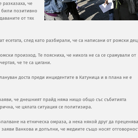
 разказаха, че
са били позитивно
даваните от тях
ат есетата, след като разбирали, че са написани от ромски дец
омски произход. Те поясниха, че никога не са се срамували от
ертая, че те са цигани.
лануван доста преди инцидентите в Катуница и в плана не е
заяви, че днешният прайд няма нищо общо със събитията
рична, че цялата ситуация се политизира.
азпалване на етническа омраза, а нека някой друг да преценяв
, заяви Ванкова и допълни, че медиите също носят отговорнос