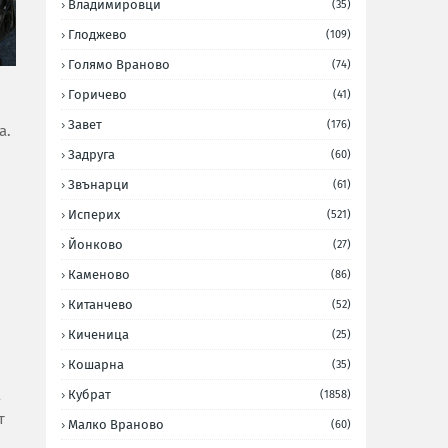
Владимировци
(35)
Глоджево
(109)
Голямо Враново
(74)
Горичево
(41)
Завет
(176)
а.
Задруга
(60)
Звънарци
(61)
Исперих
(521)
Йонково
(27)
Каменово
(86)
Китанчево
(52)
Киченица
(25)
Кошарна
(35)
а
Кубрат
(1858)
т
Малко Враново
(60)