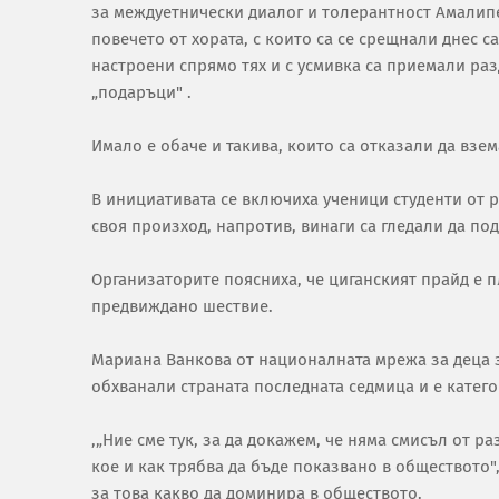
за междуетнически диалог и толерантност Амалипе
повечето от хората, с които са се срещнали днес 
настроени спрямо тях и с усмивка са приемали раз
„подаръци" .
Имало е обаче и такива, които са отказали да взем
В инициативата се включиха ученици студенти от р
своя произход, напротив, винаги са гледали да подч
Организаторите поясниха, че циганският прайд е п
предвиждано шествие.
Мариана Ванкова от националната мрежа за деца 
обхванали страната последната седмица и е катего
,„Ние сме тук, за да докажем, че няма смисъл от р
кое и как трябва да бъде показвано в обществото"
за това какво да доминира в обществото.