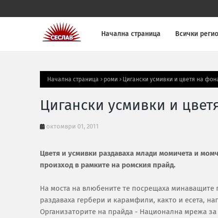
Начална страница
Всички реги
Начална страница
роми
Цигански усмивки и цветя на фон
Цигански усмивки и цвет
октомври 01, 2011
Цветя и усмивки раздаваха млади момичета и момч
произход в рамките на ромския прайд.
На моста на влюбените те посрещаха минаващите 
раздаваха гербери и карамфили, както и есета, на
Организаторите на прайда - Национална мрежа за