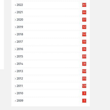
2022
347
2021
44
3
2020
57
8
2019
42
8
2018
143
2017
10
9
2016
34
8
2015
351
2014
38
6
2013
162
2012
315
2011
129
2010
3
2009
1