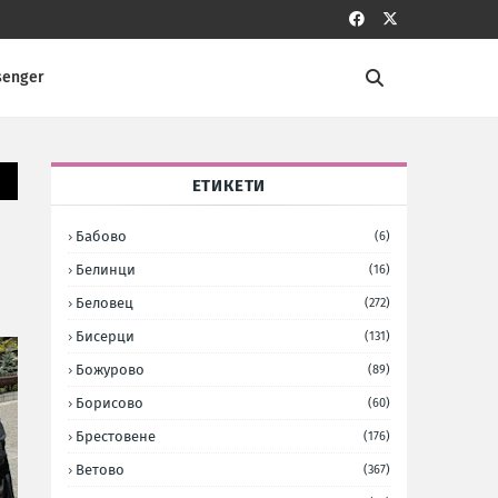
senger
ЕТИКЕТИ
Бабово
(6)
Белинци
(16)
Беловец
(272)
Бисерци
(131)
Божурово
(89)
Борисово
(60)
Брестовене
(176)
Ветово
(367)