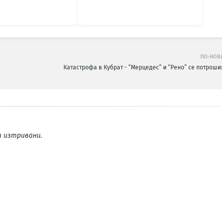
ПО-НОВ
Катастрофа в Кубрат - “Мерцедес” и “Рено” се потроши
 изтривани.