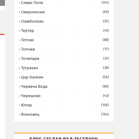
Сливо Поле
(374)
Смирненски
(69)
Стамболово
(25)
Тертер
(41)
Тетово
(88)
Топчии
(17)
Точилари
(31)
Тутракан
(38)
Цар Калоян
(56)
Червена Вода
(86)
Черешово
(43)
Юпер
(106)
Ясеновец
(104)