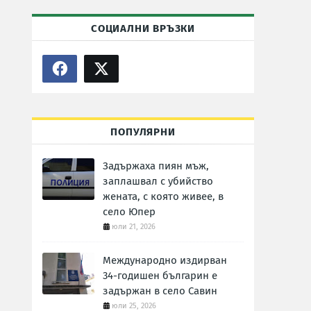
СОЦИАЛНИ ВРЪЗКИ
ПОПУЛЯРНИ
Задържаха пиян мъж,
заплашвал с убийство
жената, с която живее, в
село Юпер
юли 21, 2026
Международно издирван
34-годишен българин е
задържан в село Савин
юли 25, 2026