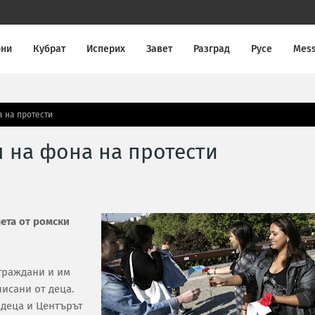
они
Кубрат
Исперих
Завет
Разград
Русе
Mes
а на протести
я на фона на протести
ета от ромски
граждани и им
писани от деца.
 деца и Центърът