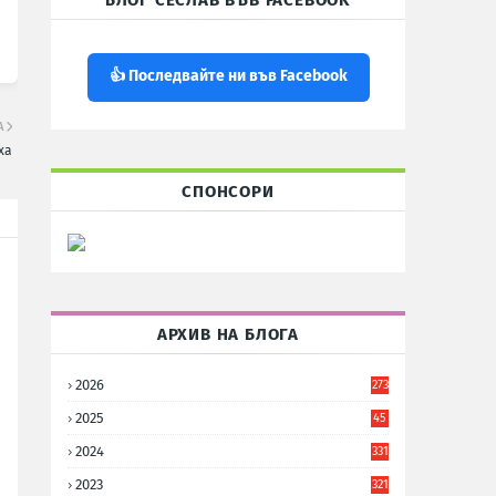
БЛОГ СЕСЛАВ ВЪВ FACEBOOK
👍 Последвайте ни във Facebook
А
ха
СПОНСОРИ
АРХИВ НА БЛОГА
2026
273
2025
45
6
2024
331
2023
321