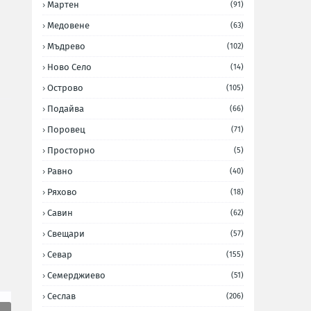
Мартен
(91)
Медовене
(63)
Мъдрево
(102)
Ново Село
(14)
Острово
(105)
Подайва
(66)
Поровец
(71)
Просторно
(5)
Равно
(40)
Ряхово
(18)
Савин
(62)
Свещари
(57)
Севар
(155)
Семерджиево
(51)
Сеслав
(206)