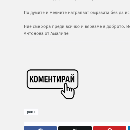
По думите й медиите натрапват омразата без да ис
Ние сме хора преди всичко и вярваме в доброто. И
Антонова от Амалипе.
роми