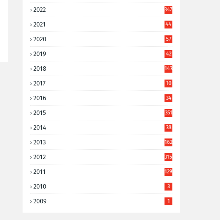
2022
347
2021
44
3
2020
57
8
2019
42
8
2018
143
2017
10
9
2016
34
8
2015
351
2014
38
6
2013
162
2012
315
2011
129
2010
3
2009
1