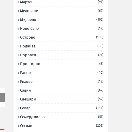
Мартен
(91)
Медовене
(63)
Мъдрево
(102)
Ново Село
(14)
Острово
(105)
Подайва
(66)
Поровец
(71)
Просторно
(5)
Равно
(40)
Ряхово
(18)
Савин
(62)
Свещари
(57)
Севар
(155)
Семерджиево
(51)
Сеслав
(206)