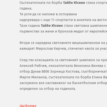
Състезателката по борба
Тайбе Юсеин
стана спорти
година.
Тя успя да се наложи в оспорвана
надпревара с още 11 спортисти в анкетата на вестн
Тази година
Тайбе Юсеин
стана световна шампионк
първенство за жени и бронзов медал от европейск
Втори се наредиха световните вицешампионки на д
каякарят Мирослав Кирчев, спечелил квота за уча
След тях класацията са световният шампион за п
Алексей Рибчев, лекоатлетката Венелина Венева с
отбор Дунав 8806 Зорница Костова, съотборничкат
Марти Миланов, състезателката по борба Елина Ва
заслужено взе наставникът на баскетболния отбор
определен за отбор на годината.
dariknews