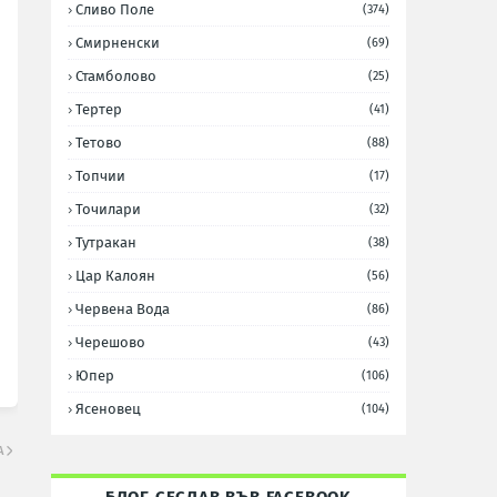
Сливо Поле
(374)
Смирненски
(69)
Стамболово
(25)
Тертер
(41)
Тетово
(88)
Топчии
(17)
Точилари
(32)
Тутракан
(38)
Цар Калоян
(56)
Червена Вода
(86)
Черешово
(43)
Юпер
(106)
Ясеновец
(104)
А