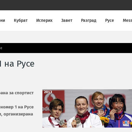
они
Кубрат
Исперих
Завет
Разград
Русе
Mes
се
 на Русе
ана за спортист
номер 1 на Русе
и, организирана