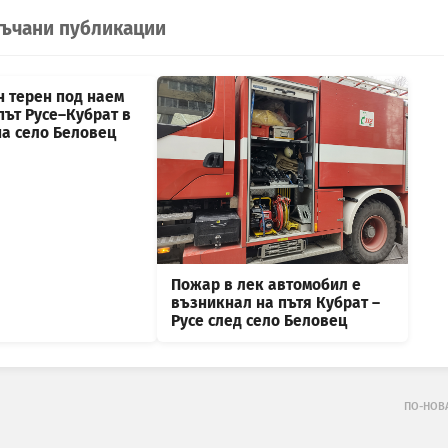
ъчани публикации
н терен под наем
път Русе–Кубрат в
на село Беловец
Пожар в лек автомобил е
възникнал на пътя Кубрат –
Русе след село Беловец
ПО-НОВ