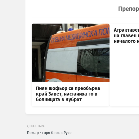
Препор
Атрактиве
на главен 
началото 
Пиян шофьор се преобърна
край Завет, настаниха го в
болницата в Кубрат
ПО-СТАРА
Пожар - горя блок в Русе