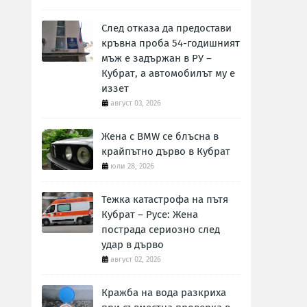
След отказа да предостави
кръвна проба 54-годишният
мъж е задържан в РУ –
Кубрат, а автомобилът му е
иззет
август 03, 2026
Жена с BMW се блъсна в
крайпътно дърво в Кубрат
юли 28, 2026
Тежка катастрофа на пътя
Кубрат – Русе: Жена
пострада сериозно след
удар в дърво
август 02, 2026
Кражба на вода разкриха