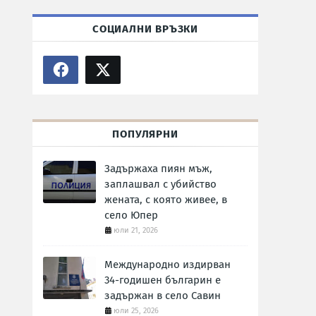
СОЦИАЛНИ ВРЪЗКИ
ПОПУЛЯРНИ
Задържаха пиян мъж,
заплашвал с убийство
жената, с която живее, в
село Юпер
юли 21, 2026
Международно издирван
34-годишен българин е
задържан в село Савин
юли 25, 2026