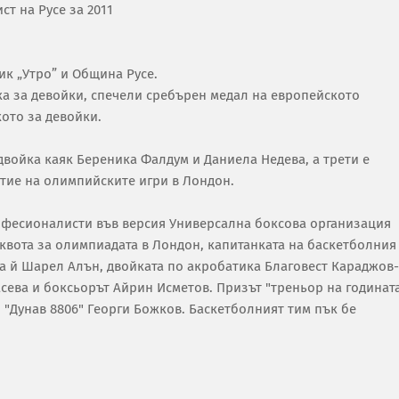
ст на Русе за 2011
ик „Утро” и Община Русе.
а за девойки, спечели сребърен медал на европейското
ото за девойки.
войка каяк Береника Фалдум и Даниела Недева, а трети е
стие на олимпийските игри в Лондон.
рофесионалисти във версия Универсална боксова организация
 квота за олимпиадата в Лондон, капитанката на баскетболния
а й Шарел Алън, двойката по акробатика Благовест Караджов-
сева и боксьорът Айрин Исметов. Призът "треньор на годинат
 "Дунав 8806" Георги Божков. Баскетболният тим пък бе