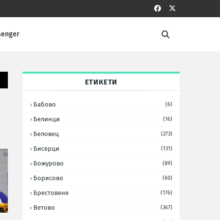
senger
ЕТИКЕТИ
Бабово
(6)
Белинци
(16)
Беловец
(273)
Бисерци
(131)
Божурово
(89)
Борисово
(60)
Брестовене
(176)
Ветово
(367)