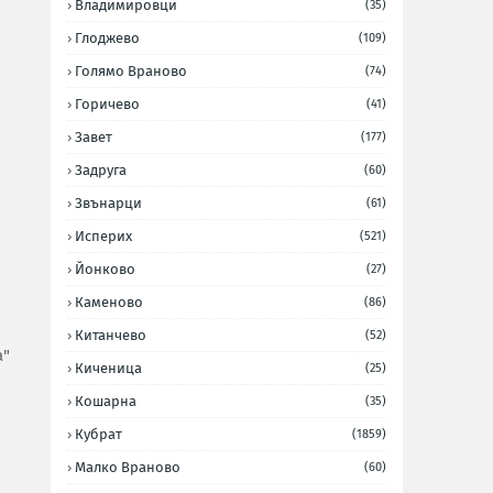
Владимировци
(35)
Глоджево
(109)
Голямо Враново
(74)
Горичево
(41)
Завет
(177)
Задруга
(60)
Звънарци
(61)
Исперих
(521)
Йонково
(27)
Каменово
(86)
Китанчево
(52)
а"
Киченица
(25)
Кошарна
(35)
Кубрат
(1859)
Малко Враново
(60)