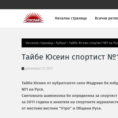
Начална страница
Всички реги
Начална страница
Кубрат
Тайбе Юсеин спортист №1 на Ру
Тайбе Юсеин спортист №1
декември 21, 2011
Тайбе Юсеин от кубратското село Мъдрево бе избр
№1 на Русе.
Световната шампионка бе определена за спортист 
за 2011 година в анкетата на спортните журналист
от местния вестник "Утро" и Община Русе.