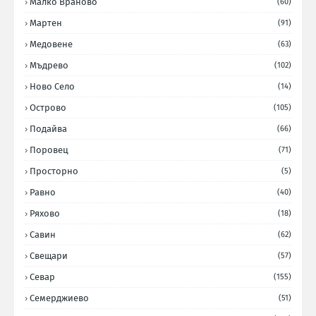
Малко Враново
(60)
Мартен
(91)
Медовене
(63)
Мъдрево
(102)
Ново Село
(14)
Острово
(105)
Подайва
(66)
Поровец
(71)
Просторно
(5)
Равно
(40)
Ряхово
(18)
Савин
(62)
Свещари
(57)
Севар
(155)
Семерджиево
(51)