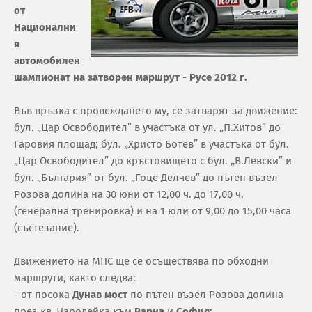
от
Национални
я
автомобилен
шампионат на затворен маршрут - Русе 2012 г.
Във връзка с провеждането му, се затварят за движение:
бул. „Цар Освободител” в участъка от ул. „П.Хитов” до
Гаровия площад; бул. „Христо Ботев” в участъка от бул.
„Цар Освободител” до кръстовището с бул. „В.Левски” и
бул. „България” от бул. „Гоце Делчев” до пътен възел
Розова долина на 30 юни от 12,00 ч. до 17,00 ч.
(генерална тренировка) и на 1 юли от 9,00 до 15,00 часа
(състезание).
Движението на МПС ще се осъществява по обходни
маршрути, както следва:
- от посока
Дунав мост
по пътен възел Розова долина
през кв. Чародейка към
Варна
и
София
;