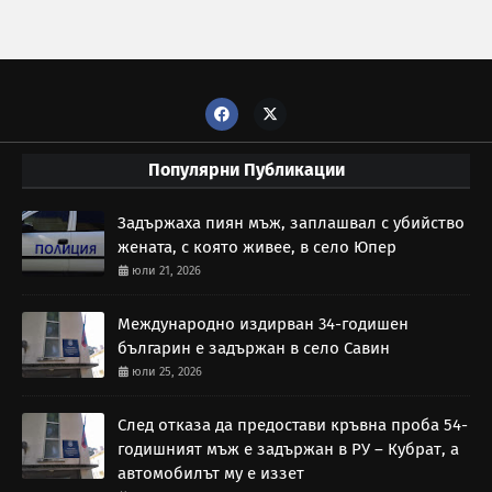
Популярни Публикации
Задържаха пиян мъж, заплашвал с убийство
жената, с която живее, в село Юпер
юли 21, 2026
Международно издирван 34-годишен
българин е задържан в село Савин
юли 25, 2026
След отказа да предостави кръвна проба 54-
годишният мъж е задържан в РУ – Кубрат, а
автомобилът му е иззет