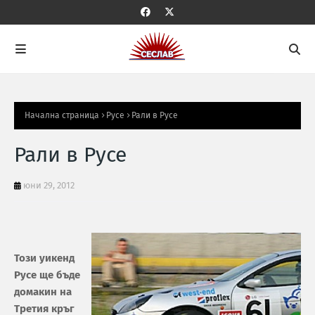
Начална страница
Русе
Рали в Русе
Рали в Русе
юни 29, 2012
Този уикенд
Русе ще бъде
домакин на
Третия кръг