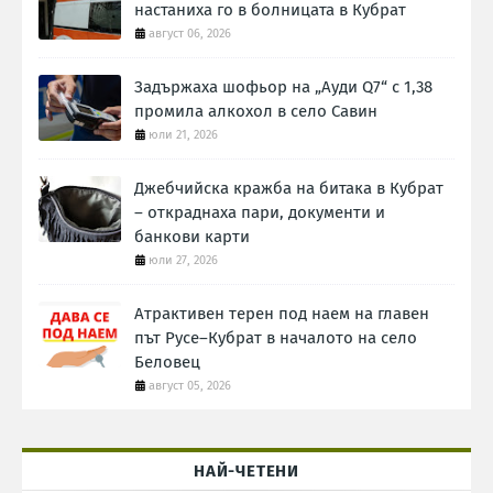
настаниха го в болницата в Кубрат
август 06, 2026
Задържаха шофьор на „Ауди Q7“ с 1,38
промила алкохол в село Савин
юли 21, 2026
Джебчийска кражба на битака в Кубрат
– откраднаха пари, документи и
банкови карти
юли 27, 2026
Атрактивен терен под наем на главен
път Русе–Кубрат в началото на село
Беловец
август 05, 2026
НАЙ-ЧЕТЕНИ