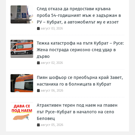
След отказа да предостави кръвна
проба 54-годишният мъж е задържан в
РУ – Кубрат, а автомобилът му е иззет
август 03, 2026
Тежка катастрофа на пътя Кубрат – Русе:
Жена пострада сериозно след удар в
дърво
август 02, 2026
Пиян шофьор се преобърна край Завет,
настаниха го в болницата в Кубрат
август 06, 2026
Атрактивен терен под наем на главен
път Русе–Кубрат в началото на село
Беловец
август 05, 2026