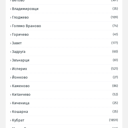
Ветово
(367)
Владимировци
(35)
Глоджево
(109)
Голямо Враново
(74)
Горичево
(41)
Завет
(177)
Задруга
(60)
Звънарци
(61)
Исперих
(521)
Йонково
(27)
Каменово
(86)
Китанчево
(52)
Киченица
(25)
Кошарна
(35)
Кубрат
(1859)