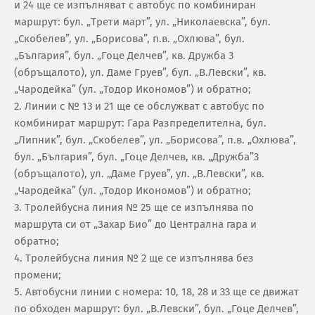
и 24 ще се изпълняват с автобус по комбиниран
маршрут: бул. „Трети март”, ул. „Николаевска”, бул.
„Скобелев”, ул. „Борисова”, п.в. „Охлюва”, бул.
„България”, бул. „Гоце Делчев”, кв. Дружба 3
(обръщалото), ул. Даме Груев”, бул. „В.Левски”, кв.
„Чародейка” (ул. „Тодор Икономов”) и обратно;
2. Линии с № 13 и 21 ще се обслужват с автобус по
комбинират маршрут: Гара Разпределителна, бул.
„Липник”, бул. „Скобелев”, ул. „Борисова”, п.в. „Охлюва”,
бул. „България”, бул. „Гоце Делчев, кв. „Дружба”3
(обръщалото), ул. „Даме Груев”, ул. „В.Левски”, кв.
„Чародейка” (ул. „Тодор Икономов”) и обратно;
3. Тролейбусна линия № 25 ще се изпълнява по
маршрута си от „Захар Био” до Централна гара и
обратно;
4. Тролейбусна линия № 2 ще се изпълнява без
промени;
5. Автобусни линии с номера: 10, 18, 28 и 33 ще се движат
по обходен маршрут: бул. „В.Левски”, бул. „Гоце Делчев”,