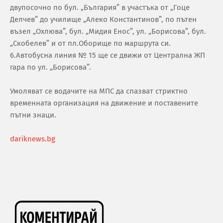
двупосочно по бул. „България” в участъка от „Гоце
Делчев” до училище „Алеко Константинов”, по пътен
възел „Охлюва”, бул. „Мидия Енос”, ул. „Борисова”, бул.
„Скобелев” и от пл.Оборище по маршрута си.
6.Автобусна линия № 15 ще се движи от Централна ЖП
гара по ул. „Борисова”.
Умоляват се водачите на МПС да спазват стриктно
временната организация на движение и поставените
пътни знаци.
dariknews.bg