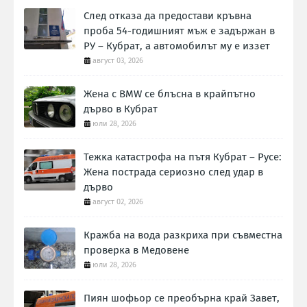
След отказа да предостави кръвна
проба 54-годишният мъж е задържан в
РУ – Кубрат, а автомобилът му е иззет
август 03, 2026
Жена с BMW се блъсна в крайпътно
дърво в Кубрат
юли 28, 2026
Тежка катастрофа на пътя Кубрат – Русе:
Жена пострада сериозно след удар в
дърво
август 02, 2026
Кражба на вода разкриха при съвместна
проверка в Медовене
юли 28, 2026
Пиян шофьор се преобърна край Завет,