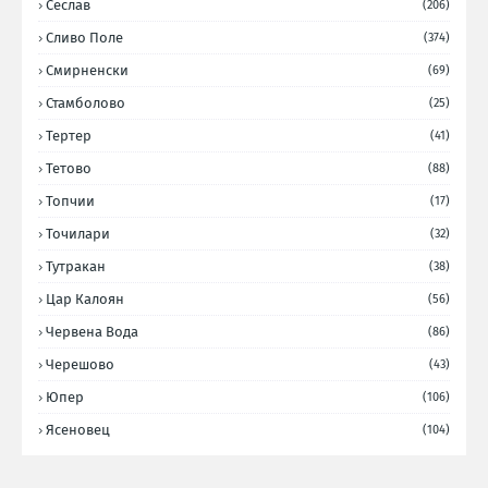
Сеслав
(206)
Сливо Поле
(374)
Смирненски
(69)
Стамболово
(25)
Тертер
(41)
Тетово
(88)
Топчии
(17)
Точилари
(32)
Тутракан
(38)
Цар Калоян
(56)
Червена Вода
(86)
Черешово
(43)
Юпер
(106)
Ясеновец
(104)