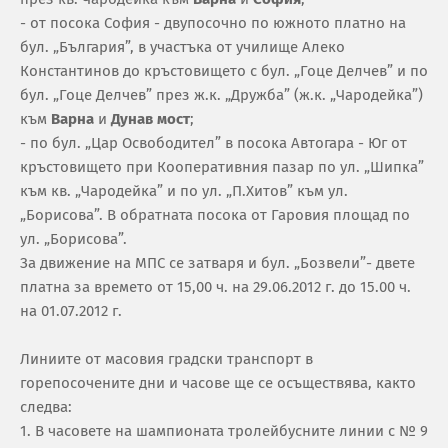
- от посока София - двупосочно по южното платно на
бул. „България”, в участъка от училище Алеко
Константинов до кръстовището с бул. „Гоце Делчев” и по
бул. „Гоце Делчев” през ж.к. „Дружба” (ж.к. „Чародейка”)
към
Варна
и
Дунав мост
;
- по бул. „Цар Освободител” в посока Автогара - Юг от
кръстовището при Кооперативния пазар по ул. „Шипка”
към кв. „Чародейка” и по ул. „П.Хитов” към ул.
„Борисова”. В обратната посока от Гаровия площад по
ул. „Борисова”.
За движение на МПС се затваря и бул. „Бозвели”- двете
платна за времето от 15,00 ч. на 29.06.2012 г. до 15.00 ч.
на 01.07.2012 г.
Линиите от масовия градски транспорт в
горепосочените дни и часове ще се осъществява, както
следва:
1. В часовете на шампионата тролейбусните линии с № 9