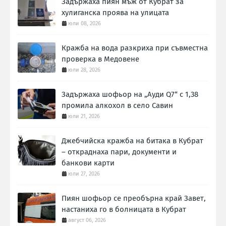
Задържаха пиян мъж от Кубрат за
хулиганска проява на улицата
юли 08, 2026
Кражба на вода разкриха при съвместна
проверка в Медовене
юли 28, 2026
Задържаха шофьор на „Ауди Q7“ с 1,38
промила алкохол в село Савин
юли 21, 2026
Джебчийска кражба на битака в Кубрат
– откраднаха пари, документи и
банкови карти
юли 27, 2026
Пиян шофьор се преобърна край Завет,
настаниха го в болницата в Кубрат
август 06, 2026