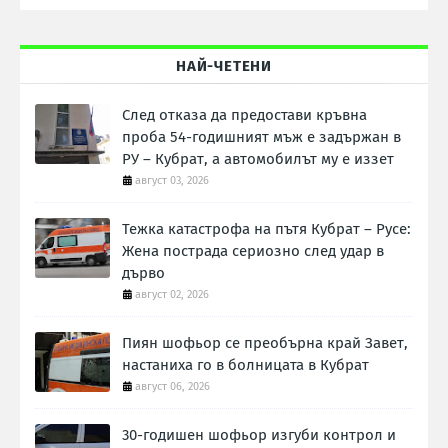
НАЙ-ЧЕТЕНИ
След отказа да предостави кръвна
проба 54-годишният мъж е задържан в
РУ – Кубрат, а автомобилът му е иззет
август 03, 2026
Тежка катастрофа на пътя Кубрат – Русе:
Жена пострада сериозно след удар в
дърво
август 02, 2026
Пиян шофьор се преобърна край Завет,
настаниха го в болницата в Кубрат
август 06, 2026
30-годишен шофьор изгуби контрол и