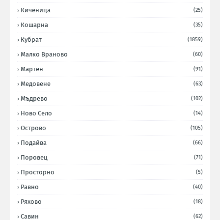
Киченица
(25)
Кошарна
(35)
Кубрат
(1859)
Малко Враново
(60)
Мартен
(91)
Медовене
(63)
Мъдрево
(102)
Ново Село
(14)
Острово
(105)
Подайва
(66)
Поровец
(71)
Просторно
(5)
Равно
(40)
Ряхово
(18)
Савин
(62)