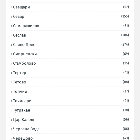
Свещари
(57)
Севар
(155)
Семерджиево
(51)
Сеслав
(206)
Сливо Поле
(374)
Смирненски
(69)
Стамболово
(25)
Тертер
(41)
Тетово
(88)
Топчии
(17)
Точилари
(31)
Тутракан
(38)
Цар Калоян
(56)
Червена Вода
(86)
Черешово
(43)