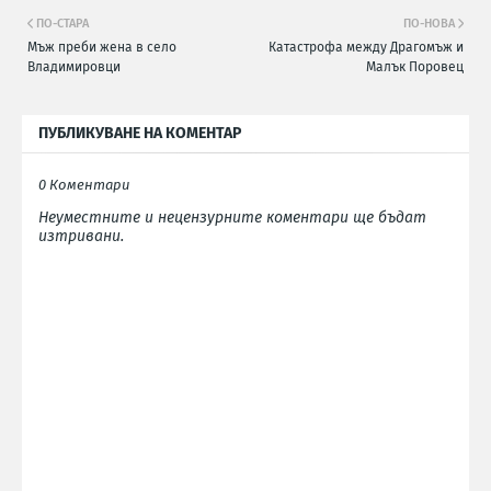
ПО-СТАРА
ПО-НОВА
Мъж преби жена в село
Катастрофа между Драгомъж и
Владимировци
Малък Поровец
ПУБЛИКУВАНЕ НА КОМЕНТАР
0 Коментари
Неуместните и нецензурните коментари ще бъдат
изтривани.