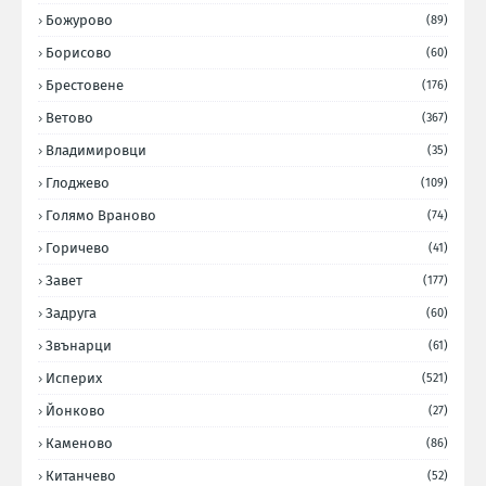
Божурово
(89)
Борисово
(60)
Брестовене
(176)
Ветово
(367)
Владимировци
(35)
Глоджево
(109)
Голямо Враново
(74)
Горичево
(41)
Завет
(177)
Задруга
(60)
Звънарци
(61)
Исперих
(521)
Йонково
(27)
Каменово
(86)
Китанчево
(52)