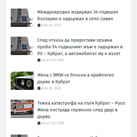
Международно издирван 34-годишен
българин е задържан в село Савин
юли 25, 2026
След отказа да предостави кръвна
проба 54-годишният мъж е задържан в
РУ – Кубрат, а автомобилът му е иззет
август 03, 2026
Жена с BMW се блъсна в крайпътно
дърво в Кубрат
юли 28, 2026
Тежка катастрофа на пътя Кубрат – Русе:
Жена пострада сериозно след удар в
дърво
август 02, 2026