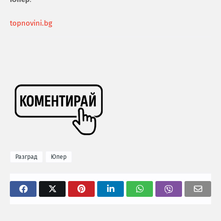
topnovini.bg
Разград
Юпер