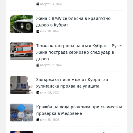
август 03, 2026
Жена с BMW се блъсна в крайпътно
дърво в Кубрат
юли 28, 2026
Тежка катастрофа на пътя Кубрат – Русе:
Жена пострада сериозно след удар в
дърво
август 02, 2026
Задържаха пиян мъж от Кубрат за
хулиганска проява на улицата
юли 08, 2026
Кражба на вода разкриха при съвместна
проверка в Медовене
юли 28, 2026