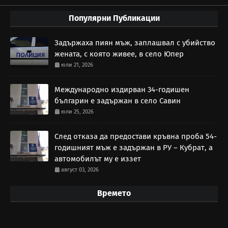
Популярни Публикации
Задържаха пиян мъж, заплашвал с убийство
жената, с която живее, в село Юпер
юли 21, 2026
Международно издирван 34-годишен
българин е задържан в село Савин
юли 25, 2026
След отказа да предостави кръвна проба 54-
годишният мъж е задържан в РУ – Кубрат, а
автомобилът му е иззет
август 03, 2026
Времето