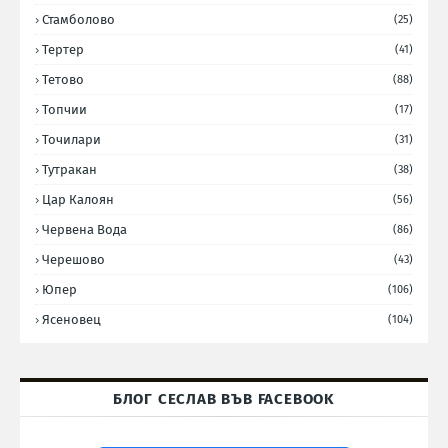
Стамболово
(25)
Тертер
(41)
Тетово
(88)
Топчии
(17)
Точилари
(31)
Тутракан
(38)
Цар Калоян
(56)
Червена Вода
(86)
Черешово
(43)
Юпер
(106)
Ясеновец
(104)
БЛОГ СЕСЛАВ ВЪВ FACEBOOK