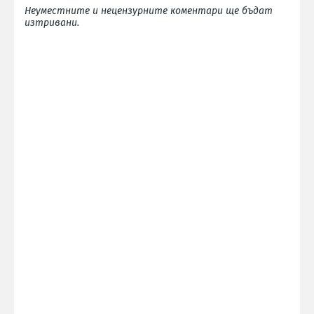
Неуместните и нецензурните коментари ще бъдат
изтривани.