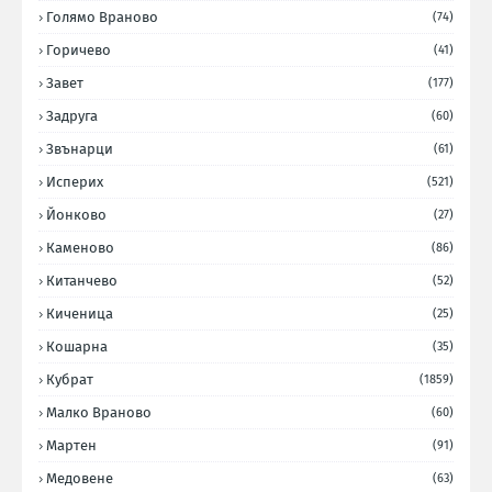
Голямо Враново
(74)
Горичево
(41)
Завет
(177)
Задруга
(60)
Звънарци
(61)
Исперих
(521)
Йонково
(27)
Каменово
(86)
Китанчево
(52)
Киченица
(25)
Кошарна
(35)
Кубрат
(1859)
Малко Враново
(60)
Мартен
(91)
Медовене
(63)