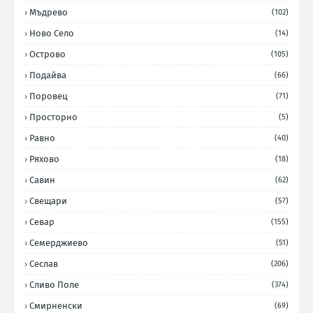
Мъдрево
(102)
Ново Село
(14)
Острово
(105)
Подайва
(66)
Поровец
(71)
Просторно
(5)
Равно
(40)
Ряхово
(18)
Савин
(62)
Свещари
(57)
Севар
(155)
Семерджиево
(51)
Сеслав
(206)
Сливо Поле
(374)
Смирненски
(69)