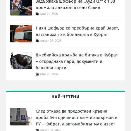
Задържаха шофьор на „Ауди Q7“ с 1,38
промила алкохол в село Савин
юли 21, 2026
Пиян шофьор се преобърна край Завет,
настаниха го в болницата в Кубрат
август 06, 2026
Джебчийска кражба на битака в Кубрат
– откраднаха пари, документи и
банкови карти
юли 27, 2026
НАЙ-ЧЕТЕНИ
След отказа да предостави кръвна
проба 54-годишният мъж е задържан в
РУ – Кубрат, а автомобилът му е иззет
август 03, 2026