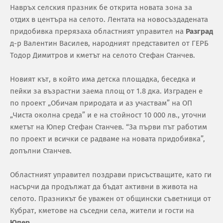
Навръх селския празник бе открита новата зона за
отдих в центъра на селото. Лентата на новосъздадената
придобивка прерязаха областният управител на
Разград
д-р Валентин Василев, народният представител от ГЕРБ
Тодор Димитров и кметът на селото Стефан Станчев.
Новият кът, в който има детска площадка, беседка и
пейки за възрастни заема площ от 1.8 дка. Изграден е
по проект „Обичам природата и аз участвам” на ОП
„Чиста околна среда” и е на стойност 10 000 лв., уточни
кметът на Юпер Стефан Станчев. “За първи път работим
по проект и всички се радваме на новата придобивка”,
допълни Станчев.
Областният управител поздрави присъстващите, като ги
насърчи да продължат да бъдат активни в живота на
селото. Празникът бе уважен от общински съветници от
Кубрат, кметове на съседни села, жители и гости на
Юпер
.