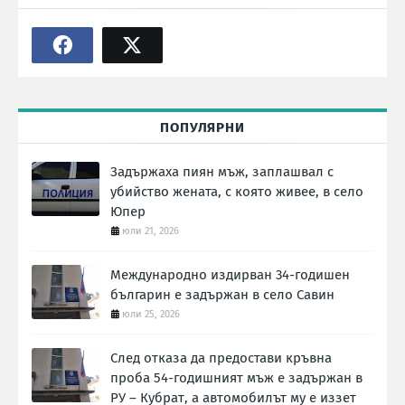
ПОПУЛЯРНИ
Задържаха пиян мъж, заплашвал с
убийство жената, с която живее, в село
Юпер
юли 21, 2026
Международно издирван 34-годишен
българин е задържан в село Савин
юли 25, 2026
След отказа да предостави кръвна
проба 54-годишният мъж е задържан в
РУ – Кубрат, а автомобилът му е иззет