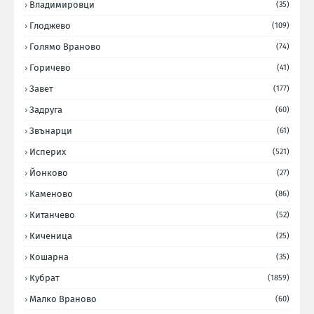
Владимировци
(35)
Глоджево
(109)
Голямо Враново
(74)
Горичево
(41)
Завет
(177)
Задруга
(60)
Звънарци
(61)
Исперих
(521)
Йонково
(27)
Каменово
(86)
Китанчево
(52)
Киченица
(25)
Кошарна
(35)
Кубрат
(1859)
Малко Враново
(60)