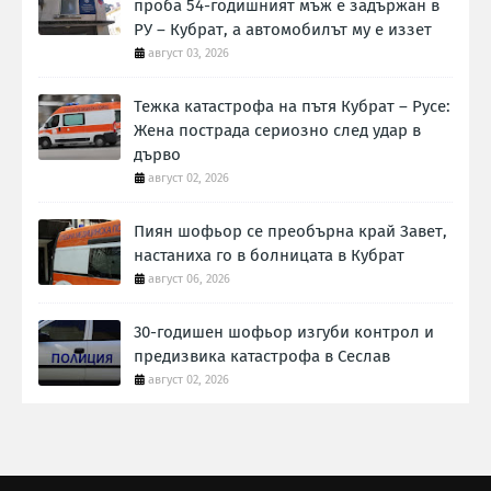
проба 54-годишният мъж е задържан в
РУ – Кубрат, а автомобилът му е иззет
август 03, 2026
Тежка катастрофа на пътя Кубрат – Русе:
Жена пострада сериозно след удар в
дърво
август 02, 2026
Пиян шофьор се преобърна край Завет,
настаниха го в болницата в Кубрат
август 06, 2026
30-годишен шофьор изгуби контрол и
предизвика катастрофа в Сеслав
август 02, 2026