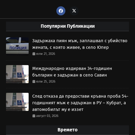
Популярни Публикации
Задържаха пиян мъж, заплашвал с убийство
жената, с която живее, в село Юпер
юли 21, 2026
Международно издирван 34-годишен
българин е задържан в село Савин
юли 25, 2026
След отказа да предостави кръвна проба 54-
годишният мъж е задържан в РУ – Кубрат, а
автомобилът му е иззет
август 03, 2026
Времето