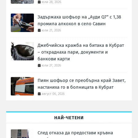
юли 28, 2026
Задържаха шофьор на „Ауди Q7“ с 1,38
промила алкохол в село Савин
юли 21, 2026
Джебчийска кражба на битака в Кубрат
– откраднаха пари, документи и
банкови карти
юли 27, 2026
Пиян шофьор се преобърна край Завет,
настаниха го в болницата в Кубрат
август 06, 2026
НАЙ-ЧЕТЕНИ
След отказа да предостави кръвна