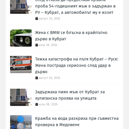
проба 54-годишният мъж е задържан в
РУ – Кубрат, а автомобилът му е иззет
август 03, 2026
Жена с BMW се блъсна в крайпътно
дърво в Кубрат
юли 28, 2026
Тежка катастрофа на пътя Кубрат – Русе:
Жена пострада сериозно след удар в
дърво
август 02, 2026
Задържаха пиян мъж от Кубрат за
хулиганска проява на улицата
юли 08, 2026
Кражба на вода разкриха при съвместна
проверка в Медовене