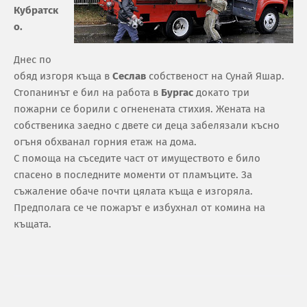
Кубратск
о.
Днес по
обяд изгоря къща в
Сеслав
собственост на Сунай Яшар.
Стопанинът е бил на работа в
Бургас
докато три
пожарни се борили с огненената стихия. Жената на
собственика заедно с двете си деца забелязали късно
огъня обхванал горния етаж на дома.
С помоща на съседите част от имуществото е било
спасено в последните моменти от пламъците. За
съжаление обаче почти цялата къща е изгоряла.
Предполага се че пожарът е избухнал от комина на
къщата.