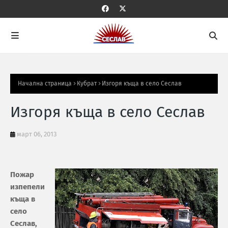
Начална страница
Кубрат
Изгоря къща в село Сеслав
Изгоря къща в село Сеслав
март 06, 2013
Пожар
изпепели
къща в
село
Сеслав,