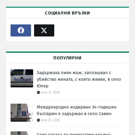
СОЦИАЛНИ ВРЪЗКИ
ПОПУЛЯРНИ
Задържаха пиян мъж, заплашвал с
убийство жената, с която живее, в село
Юпер
юли 21, 2026
Международно издирван 34-годишен
българин е задържан в село Савин
юли 25, 2026
След отказа да предостави кръвна