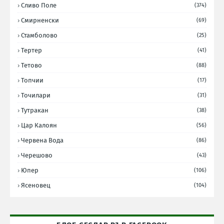
Сливо Поле
(374)
Смирненски
(69)
Стамболово
(25)
Тертер
(41)
Тетово
(88)
Топчии
(17)
Точилари
(31)
Тутракан
(38)
Цар Калоян
(56)
Червена Вода
(86)
Черешово
(43)
Юпер
(106)
Ясеновец
(104)