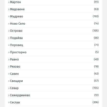
Мартен
(91)
Медовене
(63)
Мъдрево
(102)
Ново Село
(14)
Острово
(105)
Подайва
(66)
Поровец
(71)
Просторно
(5)
Равно
(40)
Ряхово
(18)
Савин
(62)
Свещари
(57)
Севар
(155)
Семерджиево
(51)
Сеслав
(206)