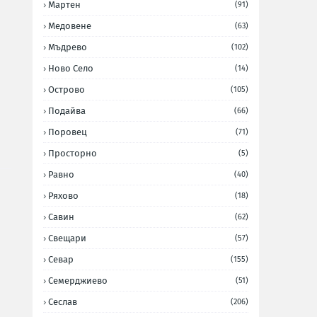
Мартен
(91)
Медовене
(63)
Мъдрево
(102)
Ново Село
(14)
Острово
(105)
Подайва
(66)
Поровец
(71)
Просторно
(5)
Равно
(40)
Ряхово
(18)
Савин
(62)
Свещари
(57)
Севар
(155)
Семерджиево
(51)
Сеслав
(206)