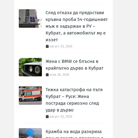
След отказа да предостави
кръвна проба 54-годишният
мъж е задържан в РУ –
Кубрат, а автомобилът му е
иззет
август 03, 2026
Жена с BMW се блъсна в
крайпътно дърво в Кубрат
юли 28, 2026
Тежка катастрофа на пътя
Кубрат – Русе: Жена
пострада сериозно след
удар в дърво
август 02, 2026
Кражба на вода разкриха