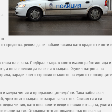
на
нно
л от средства, решил да си набави такива като краде от имоти 
да слага плячката. Подбрал къща, в която имало работилница и
кт, а после решил да влезе и в къщата. Счупил патрона на
творила, заради което строшил стъклото на един от прозорците
н и медна чиния и продължил „огледа“ си. Така забелязал
б, чрез които къщата се захранвала с ток. Срязал ги и си
и с медна чиния, като останалите вещи оставил в къщата, увити 
се върне за тях. Откраднатото до момента пък предал за