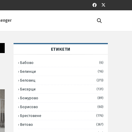
senger
ЕТИКЕТИ
Бабово
(6)
Белинци
(16)
Беловец
(273)
Бисерци
(131)
Божурово
(89)
Борисово
(60)
Брестовене
(176)
Ветово
(367)