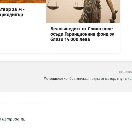
атвор за 74-
аркодилър
Велосипедист от Сливо поле
осъди Гаранционния фонд за
близо 14 000 лева
ПО-НОВ
Мотоциклетист без книжка падна от мотор, счупи кр
 изтривани.