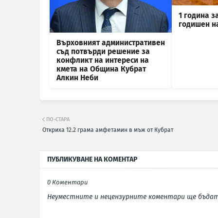
1 година з
годишен н
Върховният административен
съд потвърди решение за
конфликт на интереси на
кмета на Община Кубрат
Алкин Неби
ПО-СТАРА
Откриха 12.2 грама амфетамин в мъж от Кубрат
ПУБЛИКУВАНЕ НА КОМЕНТАР
0 Коментари
Неуместните и нецензурните коментари ще бъдат