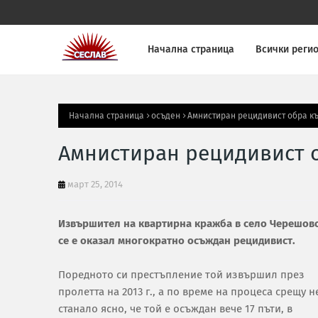
Начална страница
Всички реги
Начална страница
осъден
Амнистиран рецидивист обра к
Амнистиран рецидивист 
март 25, 2014
Извършител на квартирна кражба в село Черешов
се е оказал многократно осъждан рецидивист.
Поредното си престъпление той извършил през
пролетта на 2013 г., а по време на процеса срещу н
станало ясно, че той е осъждан вече 17 пъти, в