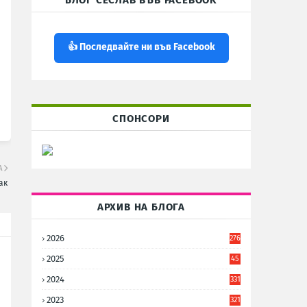
БЛОГ СЕСЛАВ ВЪВ FACEBOOK
👍 Последвайте ни във Facebook
СПОНСОРИ
А
ак
АРХИВ НА БЛОГА
2026
276
2025
45
6
2024
331
2023
321