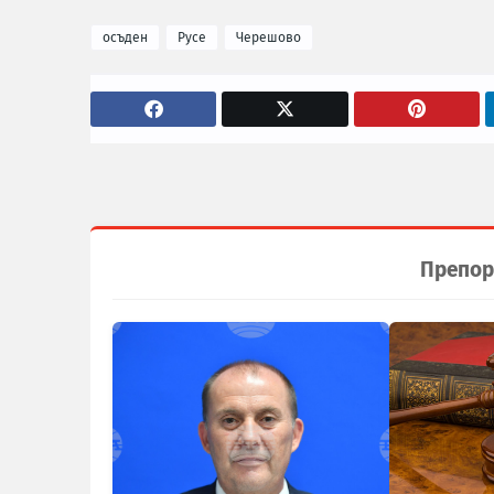
осъден
Русе
Черешово
Препор