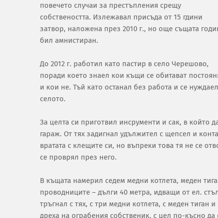
повечето случаи за престъпления срещу
собствеността. Излежавал присъда от 15 гдини
затвор, наложена през 2010 г., но още същата годи
бил амнистиран.
До 2012 г. работил като пастир в село Черешово,
поради което знаел кои къщи се обитават постоя
и кои не. Тъй като останал без работа и се нуждае
селото.
За целта си приготвил инсрументи и сак, в който 
гараж. От тях задигнал удължител с щепсел и конта
вратата с клещите си, но въпреки това тя не се о
се проврял през него.
В къщата намерил седем медни котлета, меден тига
проводниците – дълги 40 метра, идващи от ел. стъл
тръгнал с тях, с три медни котлета, с меден тиган 
дреха на ограбения собственик, с цел по-късно да 