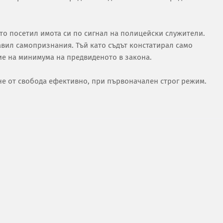
ато посетил имота си по сигнал на полицейски служители.
вил самопризнания. Тъй като съдът констатирал само
ие на минимума на предвиденото в закона.
не от свобода ефективно, при първоначален строг режим.