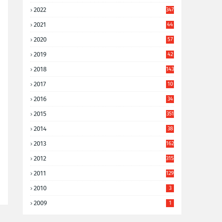
2022
347
2021
44
3
2020
57
8
2019
42
8
2018
143
2017
10
9
2016
34
8
2015
351
2014
38
6
2013
162
2012
315
2011
129
2010
3
2009
1