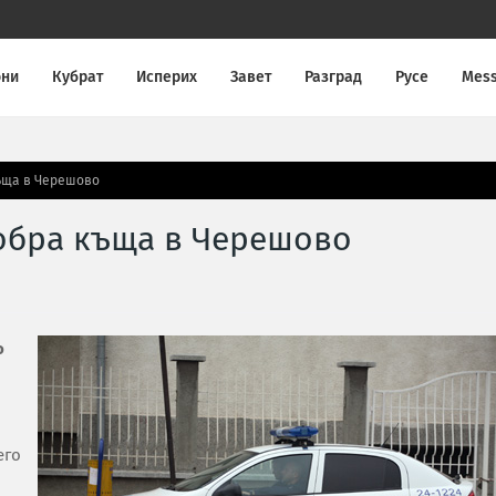
они
Кубрат
Исперих
Завет
Разград
Русе
Mes
ъща в Черешово
обра къща в Черешово
о
его