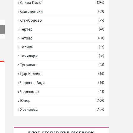
Сливо Поле
(374)
Смирненски
(69)
Стамболово
(25)
Тертер
(41)
Тетово
(88)
Топчии
(17)
Точилари
(32)
Тутракан
(38)
Цар Калоян
(56)
Червена Вода
(86)
Черешово
(43)
Юпер
(106)
Ясеновец
(104)