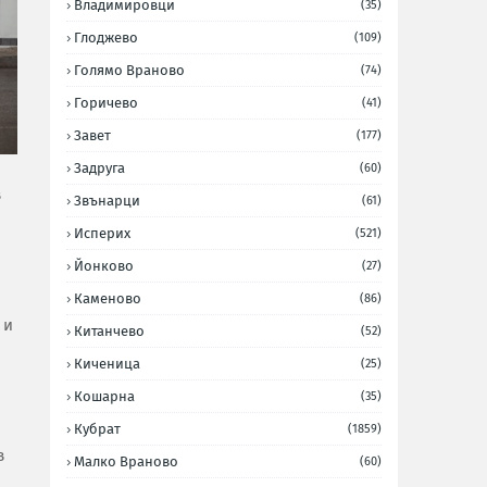
Владимировци
(35)
Глоджево
(109)
Голямо Враново
(74)
Горичево
(41)
Завет
(177)
Задруга
(60)
в
Звънарци
(61)
Исперих
(521)
Йонково
(27)
Каменово
(86)
 и
Китанчево
(52)
Киченица
(25)
Кошарна
(35)
Кубрат
(1859)
в
Малко Враново
(60)