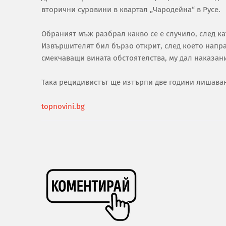
вторични суровини в квартал „Чародейна“ в Русе.
Обраният мъж разбрал какво се е случило, след к
Извършителят бил бързо открит, след което напра
смекчаващи вината обстоятелства, му дал наказан
Така рецидивистът ще изтърпи две години лишава
topnovini.bg