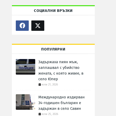
СОЦИАЛНИ ВРЪЗКИ
ПОПУЛЯРНИ
Задържаха пиян мъж,
заплашвал с убийство
жената, с която живее, в
село Юпер
юли 21, 2026
Международно издирван
34-годишен българин е
задържан в село Савин
юли 25, 2026