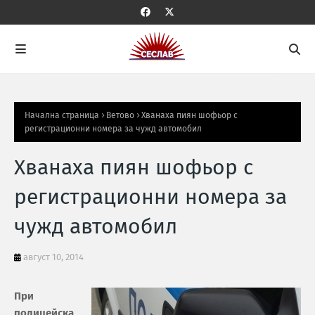
Начална страница
Ветово
Хванаха пиян шофьор с
регистрационни номера за чужд автомобил
Хванаха пиян шофьор с
регистрационни номера за
чужд автомобил
август 10, 2014
При
полицейска