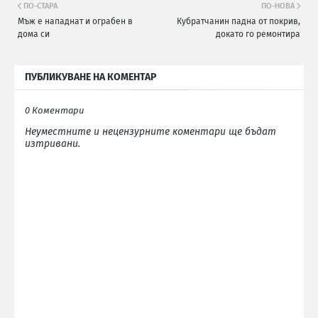
ПО-СТАРА
ПО-НОВА
Мъж е нападнат и ограбен в
Кубратчанин падна от покрив,
дома си
докато го ремонтира
ПУБЛИКУВАНЕ НА КОМЕНТАР
0 Коментари
Неуместните и нецензурните коментари ще бъдат
изтривани.