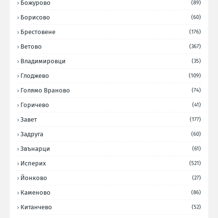
Божурово
(89)
Борисово
(60)
Брестовене
(176)
Ветово
(367)
Владимировци
(35)
Глоджево
(109)
Голямо Враново
(74)
Горичево
(41)
Завет
(177)
Задруга
(60)
Звънарци
(61)
Исперих
(521)
Йонково
(27)
Каменово
(86)
Китанчево
(52)