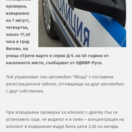
проверка,
извършена
на 7 август,
четвъртък,
около 17,40
часа в град
Ветово, на
улица «Трети март» е спрян Д.Ч. на 40 години от
населеното място, съобщават от ОДМВР-Русе.
Той управлявал лек автомобил "Форд" с поставени
регистрационни табели, отговарящи на друг автомобил,
с друг собственик.
При извършена проверка за алкохол с дрегер пък се
установило още, че водачът е и пиян – концентрация на
алкохол в издишания въдух била цели 3,30 на хиляда.