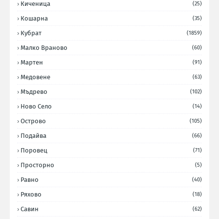
Киченица
(25)
Кошарна
(35)
Кубрат
(1859)
Малко Враново
(60)
Мартен
(91)
Медовене
(63)
Мъдрево
(102)
Ново Село
(14)
Острово
(105)
Подайва
(66)
Поровец
(71)
Просторно
(5)
Равно
(40)
Ряхово
(18)
Савин
(62)