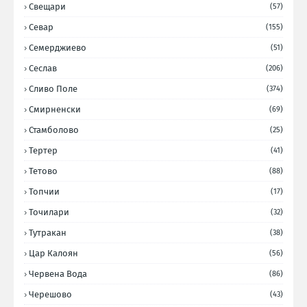
Свещари
(57)
Севар
(155)
Семерджиево
(51)
Сеслав
(206)
Сливо Поле
(374)
Смирненски
(69)
Стамболово
(25)
Тертер
(41)
Тетово
(88)
Топчии
(17)
Точилари
(32)
Тутракан
(38)
Цар Калоян
(56)
Червена Вода
(86)
Черешово
(43)