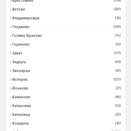
Брестовене
(176)
Ветово
(367)
Владимировци
(35)
Глоджево
(109)
Голямо Враново
(74)
Горичево
(41)
Завет
(177)
Задруга
(60)
Звънарци
(61)
Исперих
(521)
Йонково
(27)
Каменово
(86)
Китанчево
(52)
Киченица
(25)
Кошарна
(35)