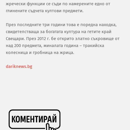
жречески функции се съди по намерените едно от
глинените съдчета култови предмети.
През последните три години това е поредна находка,
свидетелстваща за богатата култура на гетите край
Свещари. През 2012 г. бе открито златно съкровище от
над 200 предмета, миналата година – тракийска
колесница и гробница на жрица.
dariknews.bg