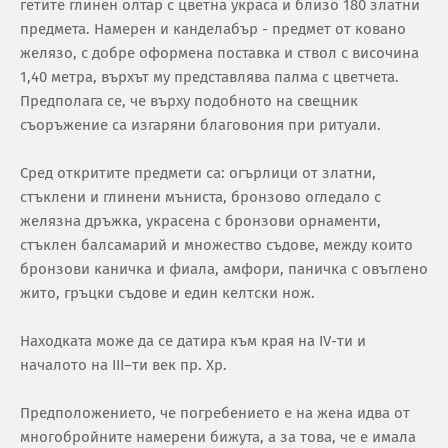
гетите глинен олтар с цветна украса и близо 180 златни
предмета. Намерен и канделабър - предмет от ковано
желязо, с добре оформена поставка и ствол с височина
1,40 метра, върхът му представлява палма с цветчета.
Предполага се, че върху подобното на свещник
съоръжение са изгаряни благовония при ритуали.
Сред откритите предмети са: огърлици от златни,
стъклени и глинени мъниста, бронзово огледало с
желязна дръжка, украсена с бронзови орнаменти,
стъклен балсамарий и множество съдове, между които
бронзови каничка и фиала, амфори, паничка с овъглено
жито, гръцки съдове и един келтски нож.
Находката може да се датира към края на IV-ти и
началото на III–ти век пр. Хр.
Предположението, че погребението е на жена идва от
многобройните намерени бижута, а за това, че е имала