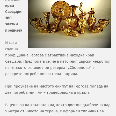
край
Свещари:
180
златни
предмета
И тази
година
проф. Диана Гергова с атрактивна находка край
Свещари. Предполага се, че в източния царски некропол
на гетското селище при резерват „Сборяново“ е
разкрито погребение на жена – жрица.
При проучване на мястото екипът на Гергова попада на
две погребални ями – трапецовидна и кръгла.
В центъра на кръглата яма, която достига дълбочина над
5 метра от нивото на терена, е оформен типичния за