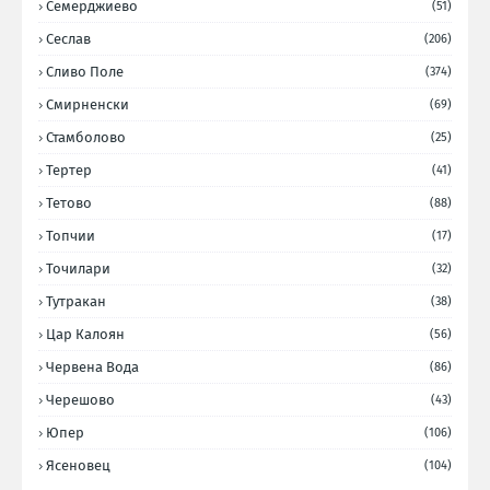
Семерджиево
(51)
Сеслав
(206)
Сливо Поле
(374)
Смирненски
(69)
Стамболово
(25)
Тертер
(41)
Тетово
(88)
Топчии
(17)
Точилари
(32)
Тутракан
(38)
Цар Калоян
(56)
Червена Вода
(86)
Черешово
(43)
Юпер
(106)
Ясеновец
(104)