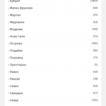
Кубрат
(1859)
Малко Враново
(60)
Мартен
(91)
Медовене
(63)
Мъдрево
(102)
Ново Село
(14)
Острово
(105)
Подайва
(66)
Поровец
(71)
Просторно
(5)
Равно
(40)
Ряхово
(18)
Савин
(62)
Свещари
(57)
Севар
(155)