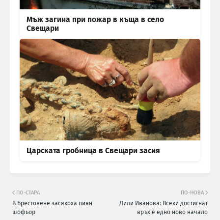
Мъж загина при пожар в къща в село
Свещари
Царската гробница в Свещари засия
ПО-СТАРА
ПО-НОВА
В Брестовене засякоха пиян
Лили Иванова: Всеки достигнат
шофьор
връх е едно ново начало