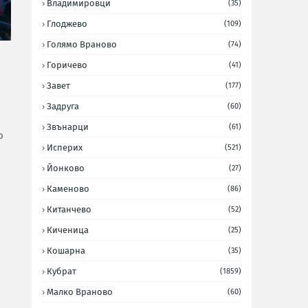
Владимировци
(35)
Глоджево
(109)
Голямо Враново
(74)
Горичево
(41)
Завет
(177)
Задруга
(60)
Звънарци
(61)
о
Исперих
(521)
Йонково
(27)
Каменово
(86)
Китанчево
(52)
Киченица
(25)
Кошарна
(35)
Кубрат
(1859)
Малко Враново
(60)