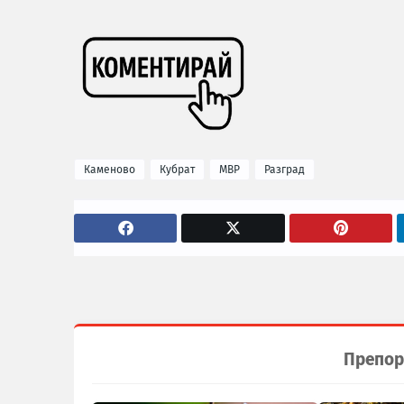
Каменово
Кубрат
МВР
Разград
Препор