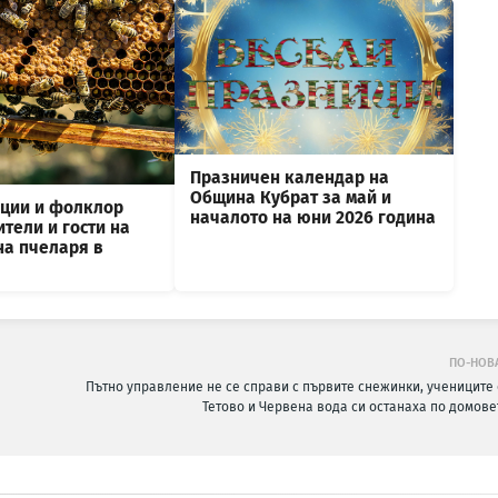
Празничен календар на
Община Кубрат за май и
иции и фолклор
началото на юни 2026 година
тели и гости на
на пчеларя в
ПО-НОВ
Пътно управление не се справи с първите снежинки, учениците 
Тетово и Червена вода си останаха по домове