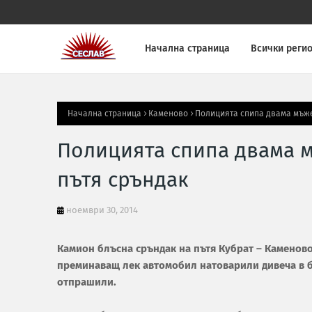
Начална страница
Всички реги
Начална страница
Каменово
Полицията спипа двама мъже
Полицията спипа двама м
пътя сръндак
ноември 30, 2014
Камион блъсна сръндак на пътя Кубрат – Каменово
преминаващ лек автомобил натоварили дивеча в 
отпрашили.