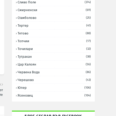
Сливо Поле
(374)
Смирненски
(69)
Стамболово
(25)
Тертер
(41)
Тетово
(88)
Топчии
(17)
Точилари
(32)
Тутракан
(38)
Цар Калоян
(56)
Червена Вода
(86)
Черешово
(43)
А
Юпер
(106)
от
те
Ясеновец
(104)