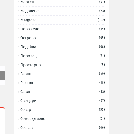
Мартен
(91)
Медовене
(63)
Мъдрево
(102)
Ново Село
(14)
Острово
(105)
Подайва
(66)
Поровец
(71)
Просторно
(5)
Равно
(40)
Ряхово
(18)
Савин
(62)
Свещари
(57)
Севар
(155)
Семерджиево
(51)
Сеслав
(206)