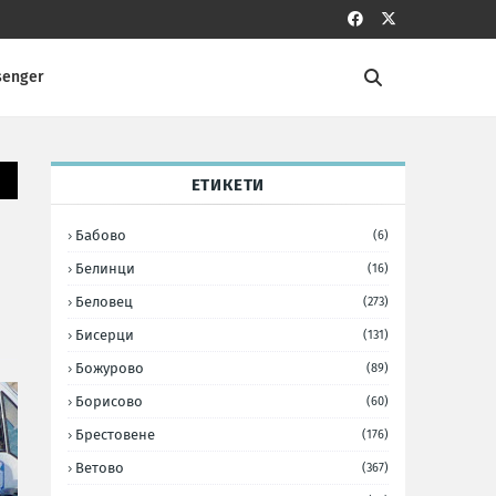
senger
ЕТИКЕТИ
Бабово
(6)
Белинци
(16)
Беловец
(273)
Бисерци
(131)
Божурово
(89)
Борисово
(60)
Брестовене
(176)
Ветово
(367)