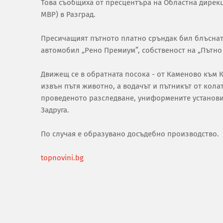
Това съобщиха от пресцентъра на Областна дирекц
МВР) в Разград.
Пресичащият пътното платно сръндак бил блъснат
автомобил „Рено Премиум”, собственост на „Пътно с
Движещ се в обратната посока - от Каменово към 
извън пътя животно, а водачът и пътникът от кола
проведеното разследване, униформените установил
Задруга.
По случая е образувано досъдебно производство.
topnovini.bg