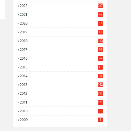
2022
347
2021
44
3
2020
57
8
2019
42
8
2018
143
2017
10
9
2016
34
8
2015
351
2014
38
6
2013
162
2012
315
2011
129
2010
3
2009
1