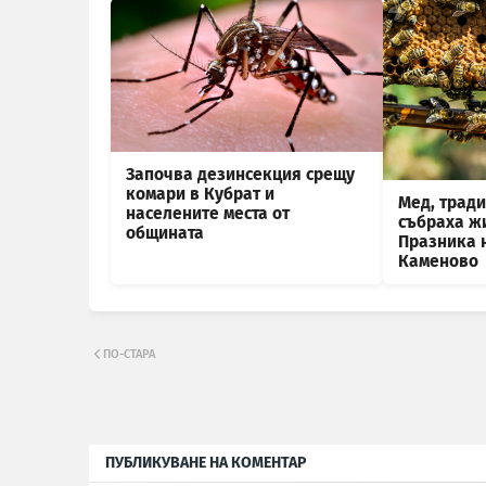
Започва дезинсекция срещу
комари в Кубрат и
Мед, трад
населените места от
събраха жи
общината
Празника 
Каменово
ПО-СТАРА
ПУБЛИКУВАНЕ НА КОМЕНТАР