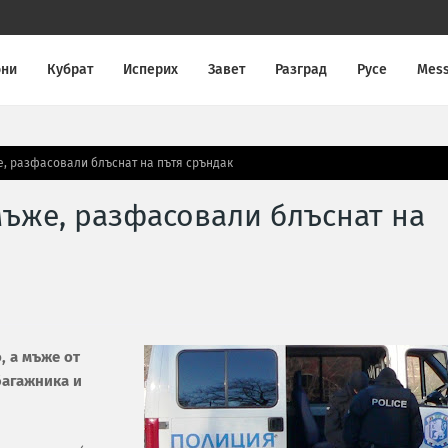
они
Кубрат
Исперих
Завет
Разград
Русе
Mes
, разфасовали блъснат на пътя сръндак
ъже, разфасовали блъснат на
, а мъже от
багажника и