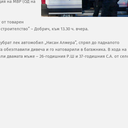
ия на МВР (ОД на
 от товарен
троителство” – Добрич, към 13.30 ч. вчера.
Кубрат лек автомобил „Нисан Алмера”, спрял до падналото
та обезглавили дивеча и го натоварили в багажника. В хода на
и двамата мъже – 26-годишния Р.Ш и 37-годишния С.А. от сел