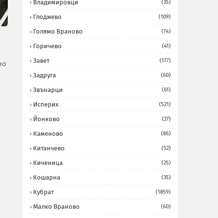
Владимировци
(35)
Глоджево
(109)
Голямо Враново
(74)
Горичево
(41)
Завет
(177)
но
Задруга
(60)
Звънарци
(61)
Исперих
(521)
Йонково
(27)
Каменово
(86)
Китанчево
(52)
Киченица
(25)
Кошарна
(35)
Кубрат
(1859)
Малко Враново
(60)