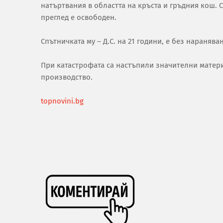
натъртвания в областта на кръста и гръдния кош.
преглед е освободен.
Спътничката му – Д.С. на 21 години, е без наранява
При катастрофата са настъпили значителни матер
производство.
topnovini.bg