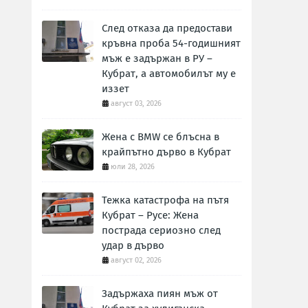
След отказа да предостави
кръвна проба 54-годишният
мъж е задържан в РУ –
Кубрат, а автомобилът му е
иззет
август 03, 2026
Жена с BMW се блъсна в
крайпътно дърво в Кубрат
юли 28, 2026
Тежка катастрофа на пътя
Кубрат – Русе: Жена
пострада сериозно след
удар в дърво
август 02, 2026
Задържаха пиян мъж от