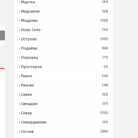
Мартен
(91)
Медовене
(63)
Мъдрево
(102)
Ново Село
(14)
Острово
(105)
Подайва
(66)
Поровец
(71)
Просторно
(5)
Равно
(40)
Ряхово
(18)
Савин
(62)
Свещари
(57)
Севар
(155)
Семерджиево
(51)
Сеслав
(206)