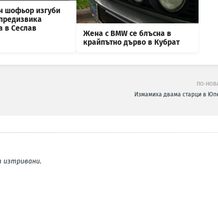
н шофьор изгуби
 предизвика
а в Сеслав
Жена с BMW се блъсна в
крайпътно дърво в Кубрат
ПО-НОВ
Измамиха двама старци в Юп
 изтривани.