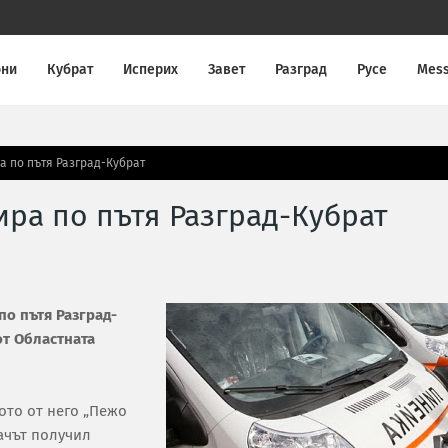
они
Кубрат
Исперих
Завет
Разград
Русе
Mes
а по пътя Разград-Кубрат
ира по пътя Разград-Кубрат
по пътя Разград-
от Областната
ното от него „Пежо
дачът получил