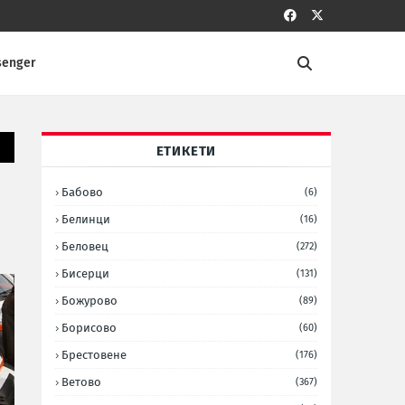
senger
ЕТИКЕТИ
Бабово
(6)
Белинци
(16)
Беловец
(272)
Бисерци
(131)
Божурово
(89)
Борисово
(60)
Брестовене
(176)
Ветово
(367)