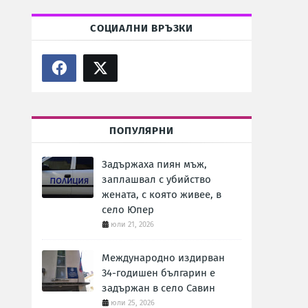
СОЦИАЛНИ ВРЪЗКИ
ПОПУЛЯРНИ
Задържаха пиян мъж,
заплашвал с убийство
жената, с която живее, в
село Юпер
юли 21, 2026
Международно издирван
34-годишен българин е
задържан в село Савин
юли 25, 2026