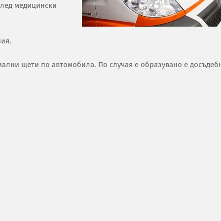
 След медицински
ния.
иални щети по автомобила. По случая е образувано е досъдеб