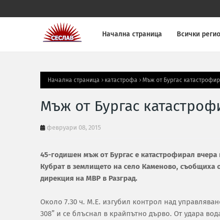
Начална страница
Всички реги
Начална страница
катастрофа
Мъж от Бургас катастрофир
Мъж от Бургас катастроф
февруари 08, 2015
45-годишен мъж от Бургас е катастрофирал вчера 
Кубрат в землището на село Каменово, съобщиха 
дирекция на МВР в Разград.
Около 7.30 ч. М.Е. изгубил контрол над управлява
308” и се блъснал в крайпътно дърво. От удара во