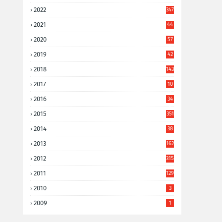
2022
347
2021
44
3
2020
57
8
2019
42
8
2018
143
2017
10
9
2016
34
8
2015
351
2014
38
6
2013
162
2012
315
2011
129
2010
3
2009
1