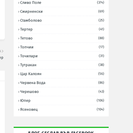
Сливо Поле
(374)
Смирненски
(69)
Стамболово
(25)
Тертер
(41)
Тетово
(88)
Топчии
(17)
А
Точилари
(31)
ер
Тутракан
(38)
Цар Калоян
(56)
Червена Вода
(86)
Черешово
(43)
Юпер
(106)
Ясеновец
(104)