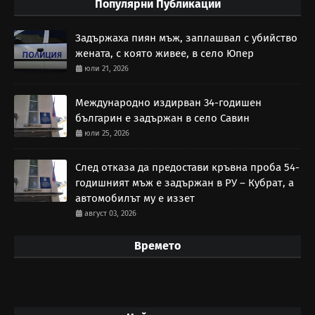
Популярни Публикации
Задържаха пиян мъж, заплашвал с убийство
жената, с която живее, в село Юпер
юли 21, 2026
Международно издирван 34-годишен
българин е задържан в село Савин
юли 25, 2026
След отказа да предостави кръвна проба 54-
годишният мъж е задържан в РУ – Кубрат, а
автомобилът му е иззет
август 03, 2026
Времето