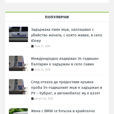
ПОПУЛЯРНИ
Задържаха пиян мъж, заплашвал с
убийство жената, с която живее, в село
Юпер
юли 21, 2026
Международно издирван 34-годишен
българин е задържан в село Савин
юли 25, 2026
След отказа да предостави кръвна
проба 54-годишният мъж е задържан в
РУ – Кубрат, а автомобилът му е иззет
август 03, 2026
Жена с BMW се блъсна в крайпътно