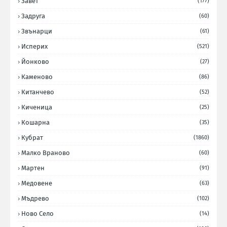
Завет
(177)
Задруга
(60)
Звънарци
(61)
Исперих
(521)
Йонково
(27)
Каменово
(86)
Китанчево
(52)
Киченица
(25)
Кошарна
(35)
Кубрат
(1860)
Малко Враново
(60)
Мартен
(91)
Медовене
(63)
Мъдрево
(102)
Ново Село
(14)