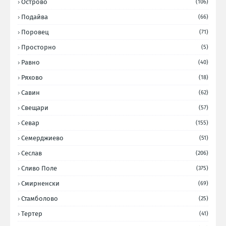
Острово
(106)
Подайва
(66)
Поровец
(71)
Просторно
(5)
Равно
(40)
Ряхово
(18)
Савин
(62)
Свещари
(57)
Севар
(155)
Семерджиево
(51)
Сеслав
(206)
Сливо Поле
(375)
Смирненски
(69)
Стамболово
(25)
Тертер
(41)