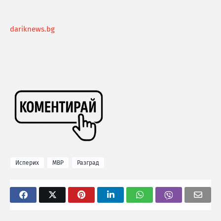
dariknews.bg
Исперих
МВР
Разград