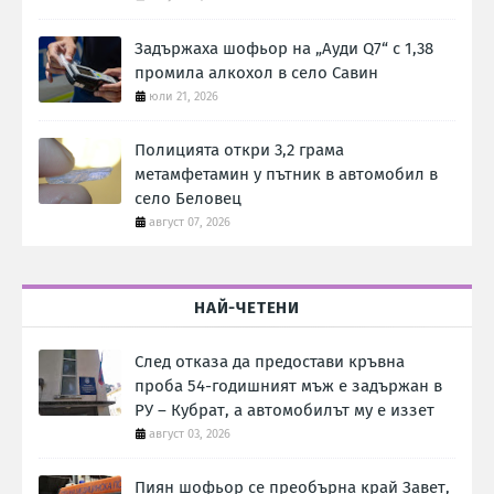
Задържаха шофьор на „Ауди Q7“ с 1,38
промила алкохол в село Савин
юли 21, 2026
Полицията откри 3,2 грама
метамфетамин у пътник в автомобил в
село Беловец
август 07, 2026
НАЙ-ЧЕТЕНИ
След отказа да предостави кръвна
проба 54-годишният мъж е задържан в
РУ – Кубрат, а автомобилът му е иззет
август 03, 2026
Пиян шофьор се преобърна край Завет,