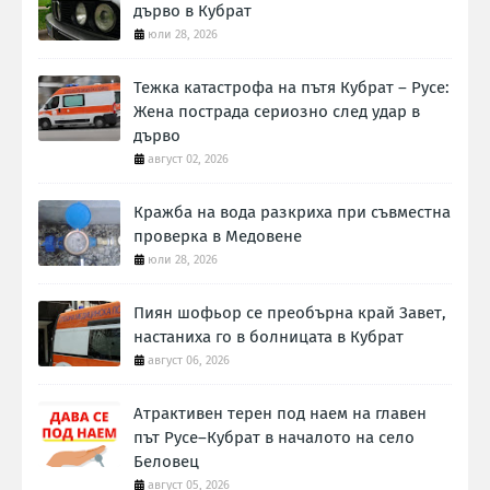
дърво в Кубрат
юли 28, 2026
Тежка катастрофа на пътя Кубрат – Русе:
Жена пострада сериозно след удар в
дърво
август 02, 2026
Кражба на вода разкриха при съвместна
проверка в Медовене
юли 28, 2026
Пиян шофьор се преобърна край Завет,
настаниха го в болницата в Кубрат
август 06, 2026
Атрактивен терен под наем на главен
път Русе–Кубрат в началото на село
Беловец
август 05, 2026