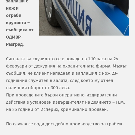
заплаши с
нож и
ограби
крупието –
съобщиха от
ОДМВР-
Разград.
Сигналът за случилото се е подаден в 1.10 часа на 24
февруари от дежурния на охранителната фирма. Мъжът
съобщил, че клиент нападнал и заплашил с нож 23-
годишния служител в залата, след което му отнел
наличния оборот от 300 лева.
При проведените бързи оперативно-издирвателни
действия е установен извършителят на деянието – Н.М.
на 26 години от Исперих, криминално проявен.
По случая се води досъдебно производство за грабеж.