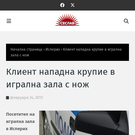
Начална страница
Исперих
Клиент нападна крупие в игрална
зала с нож
Клиент нападна крупие в
игрална зала с нож
февруари 24, 2015
Посетител на
игрална зала
в Исперих