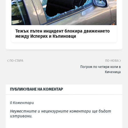
Тежък пътен инцидент блокира движението
между Исперих и Къпиновци
ПО-СТАРА
ПО-НОВА
Погром по четири коли в
Киченица
ПУБЛИКУВАНЕ НА КОМЕНТАР
0 Коментари
Неуместните и нецензурните коментари ще бъдат
изтривани.