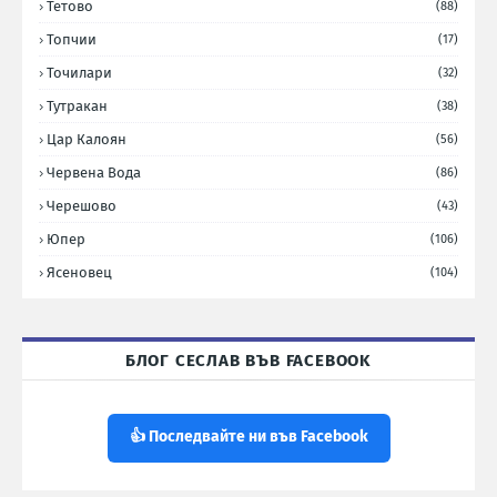
Тетово
(88)
Топчии
(17)
Точилари
(32)
Тутракан
(38)
Цар Калоян
(56)
Червена Вода
(86)
Черешово
(43)
Юпер
(106)
Ясеновец
(104)
БЛОГ СЕСЛАВ ВЪВ FACEBOOK
👍 Последвайте ни във Facebook