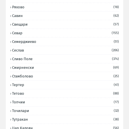
Ряхово
(18)
Савин
(62)
Свещари
(57)
Севар
(155)
Семерджиево
(51)
Сеслав
(206)
Сливо Поле
(374)
Смирненски
(69)
Стамболово
(25)
Тертер
(41)
Тетово
(88)
Топчии
(17)
Точилари
(32)
Тутракан
(38)
Цар Калоян
(56)