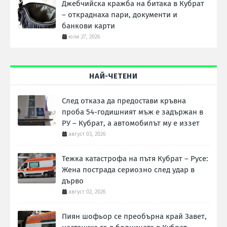
Джебчийска кражба на битака в Кубрат
– откраднаха пари, документи и
банкови карти
юли 27, 2026
НАЙ-ЧЕТЕНИ
След отказа да предостави кръвна
проба 54-годишният мъж е задържан в
РУ – Кубрат, а автомобилът му е иззет
август 03, 2026
Тежка катастрофа на пътя Кубрат – Русе:
Жена пострада сериозно след удар в
дърво
август 02, 2026
Пиян шофьор се преобърна край Завет,