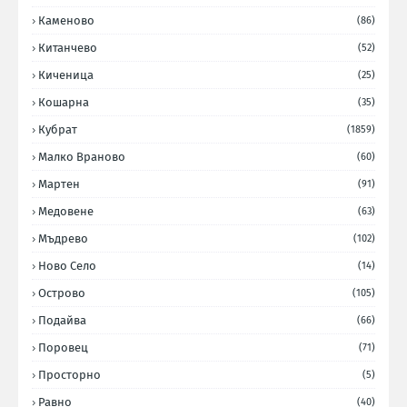
Каменово
(86)
Китанчево
(52)
Киченица
(25)
Кошарна
(35)
Кубрат
(1859)
Малко Враново
(60)
Мартен
(91)
Медовене
(63)
Мъдрево
(102)
Ново Село
(14)
Острово
(105)
Подайва
(66)
Поровец
(71)
Просторно
(5)
Равно
(40)