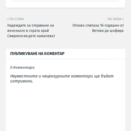
ПО-СТАРА
ПО-НОВА
Надеждите за откриване на
Отново спипаха 16-годишен от
изчезнало в гората край
Ветово да шофира
Смирненски дете намаляват
ПУБЛИКУВАНЕ НА КОМЕНТАР
0 Коментари
Неуместните и нецензурните коментари ще бъдат
изтривани.