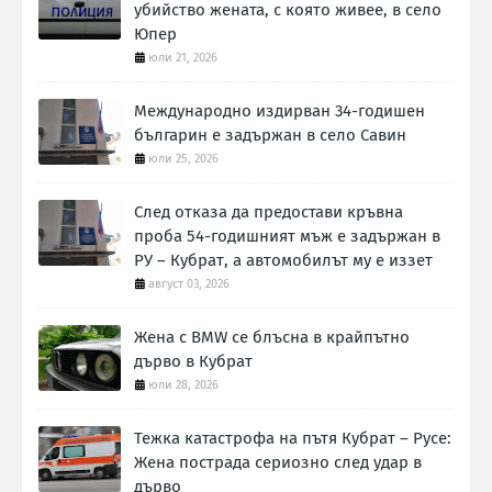
убийство жената, с която живее, в село
Юпер
юли 21, 2026
Международно издирван 34-годишен
българин е задържан в село Савин
юли 25, 2026
След отказа да предостави кръвна
проба 54-годишният мъж е задържан в
РУ – Кубрат, а автомобилът му е иззет
август 03, 2026
Жена с BMW се блъсна в крайпътно
дърво в Кубрат
юли 28, 2026
Тежка катастрофа на пътя Кубрат – Русе:
Жена пострада сериозно след удар в
дърво