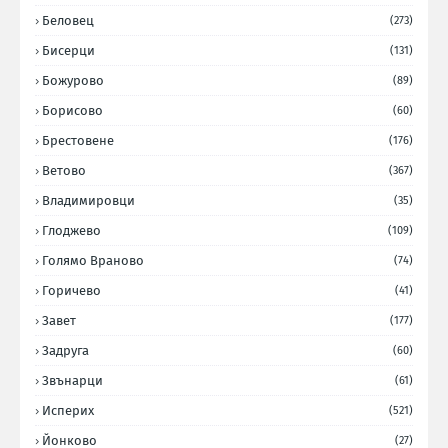
Беловец
(273)
Бисерци
(131)
Божурово
(89)
Борисово
(60)
Брестовене
(176)
Ветово
(367)
Владимировци
(35)
Глоджево
(109)
Голямо Враново
(74)
Горичево
(41)
Завет
(177)
Задруга
(60)
Звънарци
(61)
Исперих
(521)
Йонково
(27)