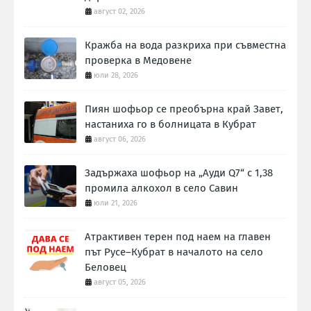
август 02, 2026
Кражба на вода разкриха при съвместна
проверка в Медовене
юли 28, 2026
Пиян шофьор се преобърна край Завет,
настаниха го в болницата в Кубрат
август 06, 2026
Задържаха шофьор на „Ауди Q7“ с 1,38
промила алкохол в село Савин
юли 21, 2026
Атрактивен терен под наем на главен
път Русе–Кубрат в началото на село
Беловец
август 05, 2026