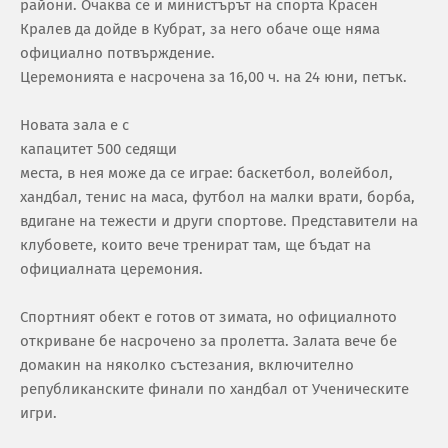
райони. Очаква се и министърът на спорта Красен
Кралев да дойде в Кубрат, за него обаче още няма
официално потвърждение.
Церемонията е насрочена за 16,00 ч. на 24 юни, петък.
Новата зала е с
капацитет 500 седящи
места, в нея може да се играе: баскетбол, волейбол,
хандбал, тенис на маса, футбол на малки врати, борба,
вдигане на тежести и други спортове. Представители на
клубовете, които вече тренират там, ще бъдат на
официалната церемония.
Спортният обект е готов от зимата, но официалното
откриване бе насрочено за пролетта. Залата вече бе
домакин на няколко състезания, включително
републиканските финали по хандбал от Ученическите
игри.