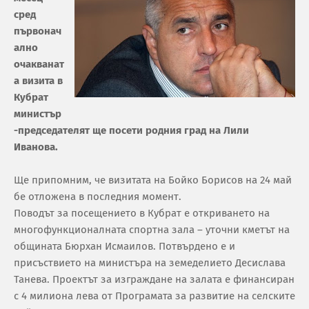
сред
първонач
ално
очакванат
а визита в
Кубрат
министър
-председателят ще посети родния град на Лили
Иванова.
Ще припомним, че визитата на Бойко Борисов на 24 май
бе отложена в последния момент.
Поводът за посещението в Кубрат е откриването на
многофункционалната спортна зала – уточни кметът на
общината Бюрхан Исмаилов. Потвърдено е и
присъствието на министъра на земеделието Десислава
Танева. Проектът за изграждане на залата е финансиран
с 4 милиона лева от Програмата за развитие на селските