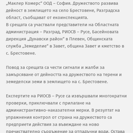
„Маклер Комерс“ ООД – София. Дружеството развива
дейност в землището на село Брестовене, Разградска
област, съобщават от екоинспекцията.
В срещата са участвали представители на Областната
администрация – Разград, РИОСВ – Русе, Басейновата
дирекция „Дунавски район“ в Плевен, Общинската
служба „Земеделие“ в Завет, община Завет и кметство в
с. Брестовене.
Повод за срещата са чести сигнали и жалби за
замърсяване от дейността на дружеството на терени и
земеделски земи в землището на с. Брестовене.
Експертите на РИОСВ – Русе са извършвали многократни
проверки, приключвали с прилагане на
администрантивно-наказателни мерки. В резултат на
упражнения контрол от страна на дружеството са
предприети действия за въвеждане на ново
пречиствателно съоръжение за отпадъчни води. Остава