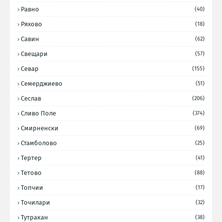
Равно
(40)
Ряхово
(18)
Савин
(62)
Свещари
(57)
Севар
(155)
Семерджиево
(51)
Сеслав
(206)
Сливо Поле
(374)
Смирненски
(69)
Стамболово
(25)
Тертер
(41)
Тетово
(88)
Топчии
(17)
Точилари
(32)
Тутракан
(38)