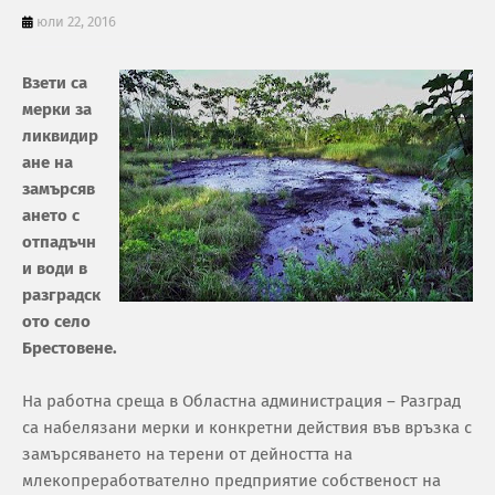
юли 22, 2016
Взети са
мерки за
ликвидир
ане на
замърсяв
ането с
отпадъчн
и води в
разградск
ото село
Брестовене.
На работна среща в Областна администрация – Разград
са набелязани мерки и конкретни действия във връзка с
замърсяването на терени от дейността на
млекопреработвателно предприятие собственост на