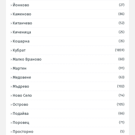
Йонково
(27)
Каменово
(86)
Китанчево
(52)
Киченица
(25)
Кошарна
(35)
Кубрат
(1859)
Малко Враново
(60)
Мартен
(91)
Медовене
(63)
Мъдрево
(102)
Ново Село
(14)
Острово
(105)
Подайва
(66)
Поровец
(71)
Просторно
(5)