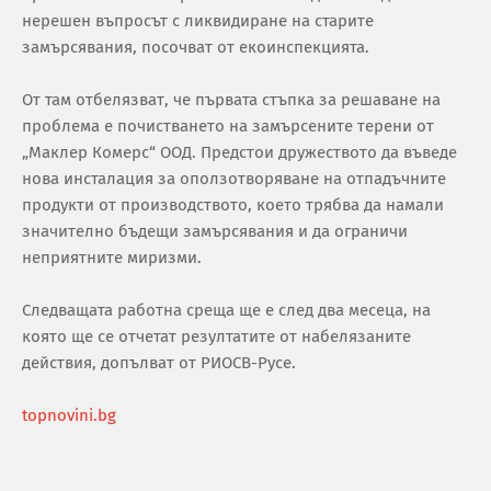
нерешен въпросът с ликвидиране на старите
замърсявания, посочват от екоинспекцията.
От там отбелязват, че първата стъпка за решаване на
проблема е почистването на замърсените терени от
„Маклер Комерс“ ООД. Предстои дружеството да въведе
нова инсталация за оползотворяване на отпадъчните
продукти от производството, което трябва да намали
значително бъдещи замърсявания и да ограничи
неприятните миризми.
Следващата работна среща ще е след два месеца, на
която ще се отчетат резултатите от набелязаните
действия, допълват от РИОСВ-Русе.
topnovini.bg