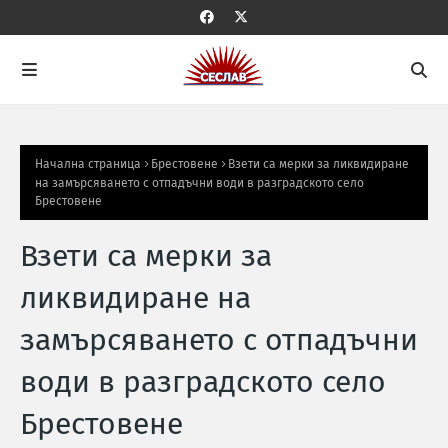
Начална страница
Брестовене
Взети са мерки за ликвидиране
на замърсяването с отпадъчни води в разградското село
Брестовене
Взети са мерки за
ликвидиране на
замърсяването с отпадъчни
води в разградското село
Брестовене