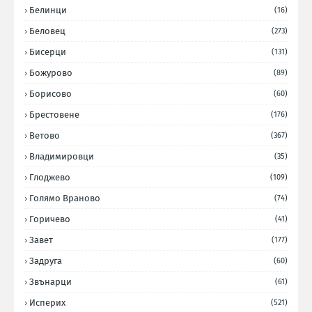
Белинци
(16)
Беловец
(273)
Бисерци
(131)
Божурово
(89)
Борисово
(60)
Брестовене
(176)
Ветово
(367)
Владимировци
(35)
Глоджево
(109)
Голямо Враново
(74)
Горичево
(41)
Завет
(177)
Задруга
(60)
Звънарци
(61)
Исперих
(521)