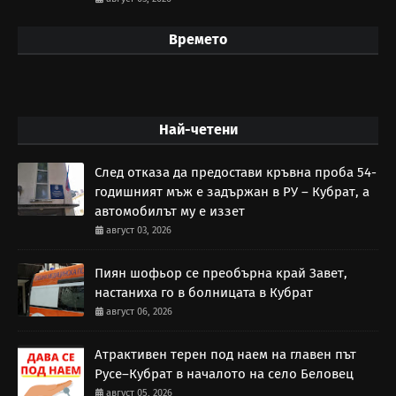
Времето
Най-четени
След отказа да предостави кръвна проба 54-
годишният мъж е задържан в РУ – Кубрат, а
автомобилът му е иззет
август 03, 2026
Пиян шофьор се преобърна край Завет,
настаниха го в болницата в Кубрат
август 06, 2026
Атрактивен терен под наем на главен път
Русе–Кубрат в началото на село Беловец
август 05, 2026