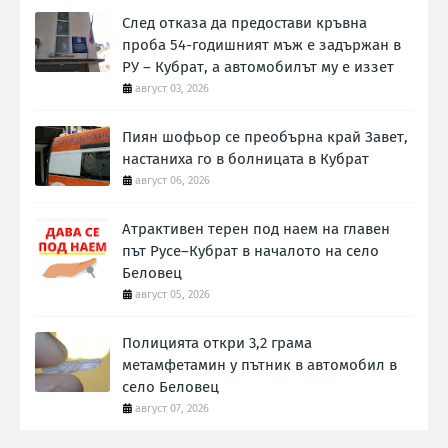
След отказа да предостави кръвна
проба 54-годишният мъж е задържан в
РУ – Кубрат, а автомобилът му е иззет
август 03, 2026
Пиян шофьор се преобърна край Завет,
настаниха го в болницата в Кубрат
август 06, 2026
Атрактивен терен под наем на главен
път Русе–Кубрат в началото на село
Беловец
август 05, 2026
Полицията откри 3,2 грама
метамфетамин у пътник в автомобил в
село Беловец
август 07, 2026