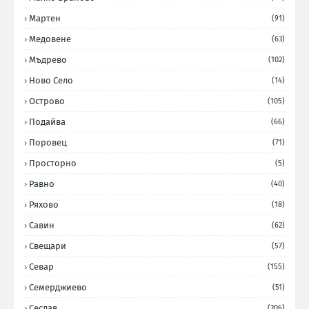
Мартен
(91)
Медовене
(63)
Мъдрево
(102)
Ново Село
(14)
Острово
(105)
Подайва
(66)
Поровец
(71)
Просторно
(5)
Равно
(40)
Ряхово
(18)
Савин
(62)
Свещари
(57)
Севар
(155)
Семерджиево
(51)
Сеслав
(206)