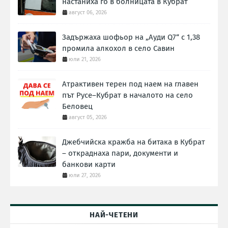
настаниха го в болницата в Кубрат
август 06, 2026
Задържаха шофьор на „Ауди Q7“ с 1,38
промила алкохол в село Савин
юли 21, 2026
Атрактивен терен под наем на главен
път Русе–Кубрат в началото на село
Беловец
август 05, 2026
Джебчийска кражба на битака в Кубрат
– откраднаха пари, документи и
банкови карти
юли 27, 2026
НАЙ-ЧЕТЕНИ