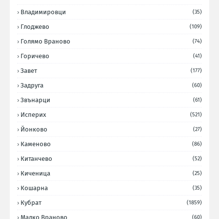
Владимировци
(35)
Глоджево
(109)
Голямо Враново
(74)
Горичево
(41)
Завет
(177)
Задруга
(60)
Звънарци
(61)
Исперих
(521)
Йонково
(27)
Каменово
(86)
Китанчево
(52)
Киченица
(25)
Кошарна
(35)
Кубрат
(1859)
Малко Враново
(60)