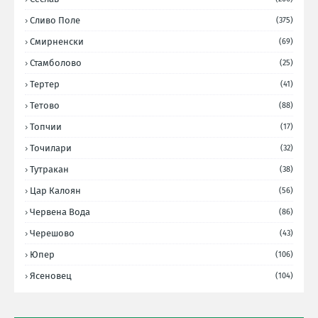
Сливо Поле
(375)
Смирненски
(69)
Стамболово
(25)
Тертер
(41)
Тетово
(88)
Топчии
(17)
Точилари
(32)
Тутракан
(38)
Цар Калоян
(56)
Червена Вода
(86)
Черешово
(43)
Юпер
(106)
Ясеновец
(104)