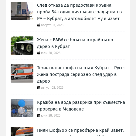
След отказа да предостави кръвна
проба 54-годишният мъж е задържан в
РУ – Кубрат, а автомобилът му е иззет
август 03, 2026
Жена с BMW се блъсна в крайпътно
дърво в Кубрат
юли 28, 2026
Тежка катастрофа на пътя Кубрат – Русе:
Жена пострада сериозно след удар в
дърво
август 02, 2026
Кражба на вода разкриха при съвместна
проверка в Медовене
юли 28, 2026
Пиян шофьор се преобърна край Завет,