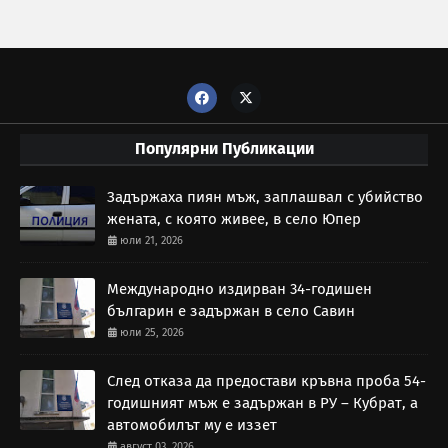
Популярни Публикации
Задържаха пиян мъж, заплашвал с убийство
жената, с която живее, в село Юпер
юли 21, 2026
Международно издирван 34-годишен
българин е задържан в село Савин
юли 25, 2026
След отказа да предостави кръвна проба 54-
годишният мъж е задържан в РУ – Кубрат, а
автомобилът му е иззет
август 03, 2026