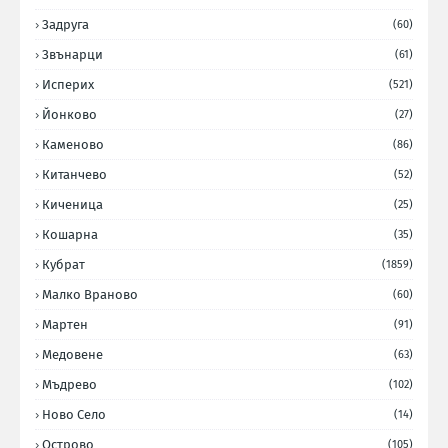
Задруга
(60)
Звънарци
(61)
Исперих
(521)
Йонково
(27)
Каменово
(86)
Китанчево
(52)
Киченица
(25)
Кошарна
(35)
Кубрат
(1859)
Малко Враново
(60)
Мартен
(91)
Медовене
(63)
Мъдрево
(102)
Ново Село
(14)
Острово
(105)