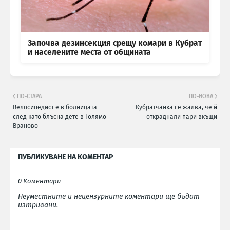
Започва дезинсекция срещу комари в Кубрат
и населените места от общината
ПО-СТАРА
ПО-НОВА
Велосипедист е в болницата
Кубратчанка се жалва, че й
след като блъсна дете в Голямо
откраднали пари вкъщи
Враново
ПУБЛИКУВАНЕ НА КОМЕНТАР
0 Коментари
Неуместните и нецензурните коментари ще бъдат
изтривани.