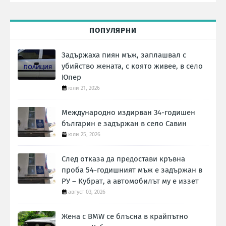
ПОПУЛЯРНИ
Задържаха пиян мъж, заплашвал с
убийство жената, с която живее, в село
Юпер
юли 21, 2026
Международно издирван 34-годишен
българин е задържан в село Савин
юли 25, 2026
След отказа да предостави кръвна
проба 54-годишният мъж е задържан в
РУ – Кубрат, а автомобилът му е иззет
август 03, 2026
Жена с BMW се блъсна в крайпътно