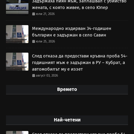
Задържаха пиян мъж, заплашвал с убийство
жената, с която живее, в село Юпер
юли 21, 2026
Международно издирван 34-годишен
българин е задържан в село Савин
юли 25, 2026
След отказа да предостави кръвна проба 54-
годишният мъж е задържан в РУ – Кубрат, а
автомобилът му е иззет
август 03, 2026
Времето
Най-четени