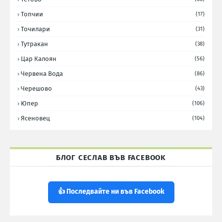
Топчии
(17)
Точилари
(31)
Тутракан
(38)
Цар Калоян
(56)
Червена Вода
(86)
Черешово
(43)
Юпер
(106)
Ясеновец
(104)
БЛОГ СЕСЛАВ ВЪВ FACEBOOK
👍 Последвайте ни във Facebook