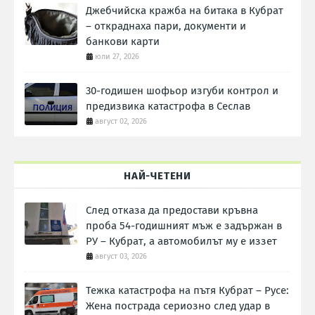
Джебчийска кражба на битака в Кубрат
– откраднаха пари, документи и
банкови карти
юли 27, 2026
30-годишен шофьор изгуби контрол и
предизвика катастрофа в Сеслав
август 02, 2026
НАЙ-ЧЕТЕНИ
След отказа да предостави кръвна
проба 54-годишният мъж е задържан в
РУ – Кубрат, а автомобилът му е иззет
август 03, 2026
Тежка катастрофа на пътя Кубрат – Русе:
Жена пострада сериозно след удар в