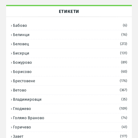
ЕТИКЕТИ
Бабово
(6)
Белинци
(16)
Беловец
(272)
Бисерци
(131)
Божурово
(89)
Борисово
(60)
Брестовене
(176)
Ветово
(367)
Владимировци
(35)
Глоджево
(109)
Голямо Враново
(74)
Горичево
(41)
Завет
(177)