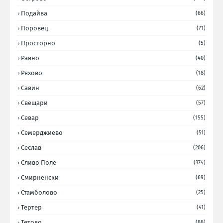
Подайва
(66)
Поровец
(71)
Просторно
(5)
Равно
(40)
Ряхово
(18)
Савин
(62)
Свещари
(57)
Севар
(155)
Семерджиево
(51)
Сеслав
(206)
Сливо Поле
(374)
Смирненски
(69)
Стамболово
(25)
Тертер
(41)
Тетово
(88)