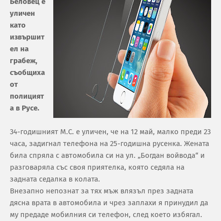
Беловец е
уличен
като
извършит
ел на
грабеж,
съобщиха
от
полицият
а в Русе.
34-годишният М.С. е уличен, че на 12 май, малко преди 23
часа, задигнал телефона на 25-годишна русенка. Жената
била спряла с автомобила си на ул. „Богдан войвода“ и
разговаряла със своя приятелка, която седяла на
задната седалка в колата.
Внезапно непознат за тях мъж влязъл през задната
дясна врата в автомобила и чрез заплахи я принудил да
му предаде мобилния си телефон, след което избягал.