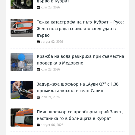
дърво в Кубрат
юли 28, 2026
Тежка катастрофа на пътя Кубрат – Русе:
Жена пострада сериозно след удар в
дърво
август 02, 2026
Кражба на вода разкриха при съвместна
проверка в Медовене
юли 28, 2026
Задържаха шофьор на „Ауди Q7“ с 1,38
промила алкохол в село Савин
юли 21, 2026
Пиян шофьор се преобърна край Завет,
настаниха го в болницата в Кубрат
август 06, 2026