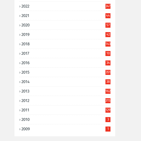
2022
347
2021
44
3
2020
57
8
2019
42
8
2018
143
2017
10
9
2016
34
8
2015
351
2014
38
6
2013
162
2012
315
2011
129
2010
3
2009
1