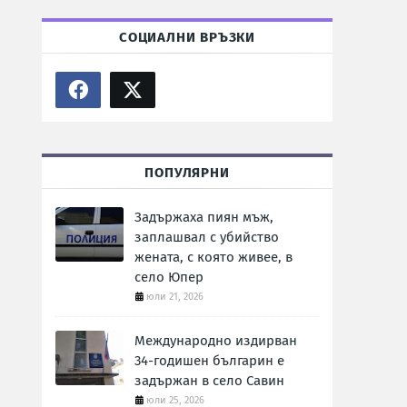
СОЦИАЛНИ ВРЪЗКИ
ПОПУЛЯРНИ
Задържаха пиян мъж,
заплашвал с убийство
жената, с която живее, в
село Юпер
юли 21, 2026
Международно издирван
34-годишен българин е
задържан в село Савин
юли 25, 2026