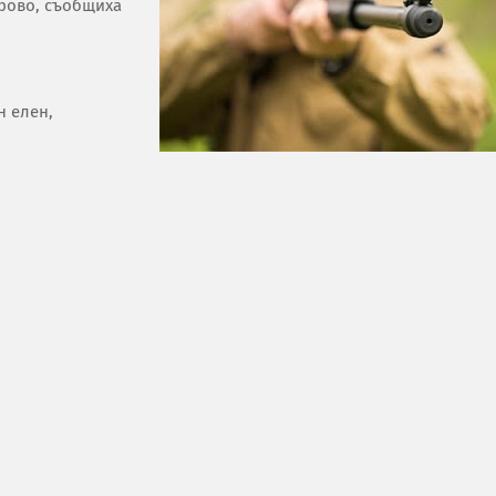
рово, съобщиха
н елен,