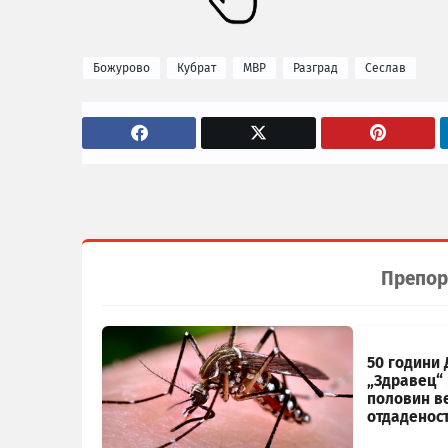
Божурово
Кубрат
МВР
Разград
Сеслав
Препор
50 години 
„Здравец“ 
половин в
отдаденос