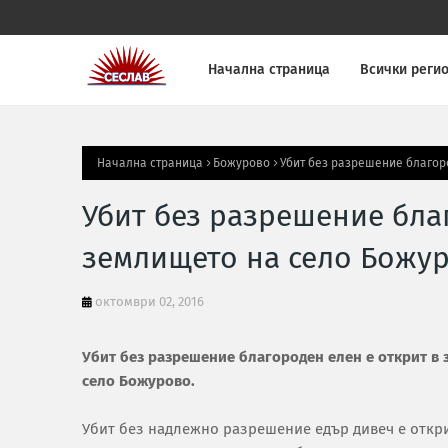
Начална страница
Всички реги
Начална страница
Божурово
Убит без разрешение благор
Убит без разрешение бла
землището на село Божу
октомври 02, 2016
Убит без разрешение благороден елен е открит в
село Божурово.
Убит без надлежно разрешение едър дивеч е откри