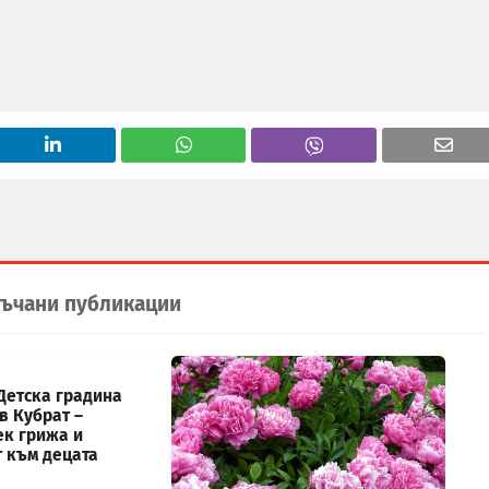
ъчани публикации
Детска градина
в Кубрат –
ек грижа и
т към децата