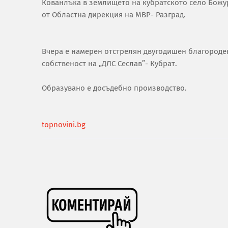
Кованлъка в землището на кубратското село Божу
от Областна дирекция на МВР- Разград.
Вчера е намерен отстрелян двугодишен благороде
собственост на „ДЛС Сеслав”- Кубрат.
Образувано е досъдебно производство.
topnovini.bg