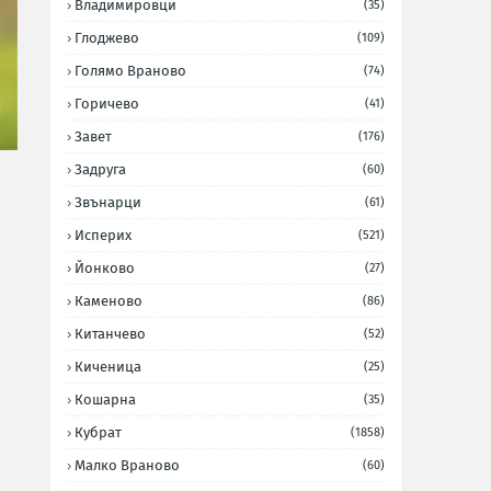
Владимировци
(35)
Глоджево
(109)
Голямо Враново
(74)
Горичево
(41)
Завет
(176)
Задруга
(60)
Звънарци
(61)
Исперих
(521)
Йонково
(27)
Каменово
(86)
Китанчево
(52)
Киченица
(25)
Кошарна
(35)
Кубрат
(1858)
Малко Враново
(60)