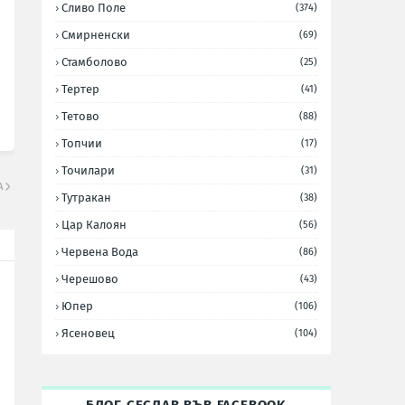
Сливо Поле
(374)
Смирненски
(69)
Стамболово
(25)
Тертер
(41)
Тетово
(88)
Топчии
(17)
Точилари
(31)
А
Тутракан
(38)
Цар Калоян
(56)
Червена Вода
(86)
Черешово
(43)
Юпер
(106)
Ясеновец
(104)