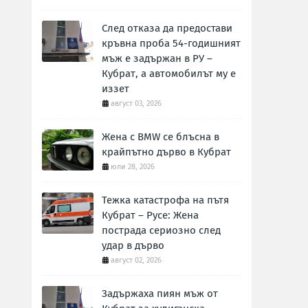
След отказа да предостави
кръвна проба 54-годишният
мъж е задържан в РУ –
Кубрат, а автомобилът му е
иззет
август 03, 2026
Жена с BMW се блъсна в
крайпътно дърво в Кубрат
юли 28, 2026
Тежка катастрофа на пътя
Кубрат – Русе: Жена
пострада сериозно след
удар в дърво
август 02, 2026
Задържаха пиян мъж от