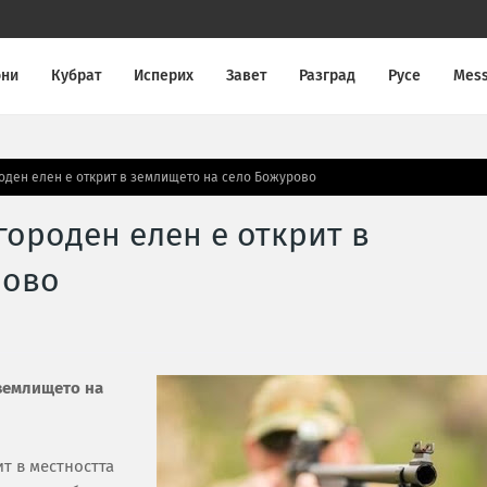
они
Кубрат
Исперих
Завет
Разград
Русе
Mes
оден елен е открит в землището на село Божурово
городен елен е открит в
рово
 землището на
т в местността