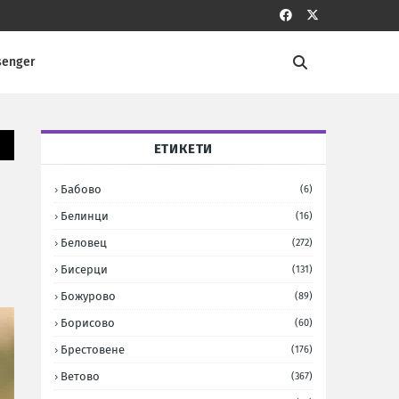
senger
ЕТИКЕТИ
Бабово
(6)
Белинци
(16)
Беловец
(272)
Бисерци
(131)
Божурово
(89)
Борисово
(60)
Брестовене
(176)
Ветово
(367)