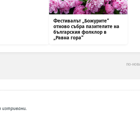
Фестивалът „Божурите“
отново събра пазителите на
българския фолклор в
„Равна гора“
ПО-НОВ
 изтривани.