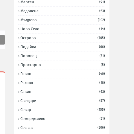
Мартен
(91)
Медовене
(63)
Мъдрево
(102)
Ново Село
(14)
Острово
(105)
Подайва
(66)
Поровец
(71)
Просторно
(5)
Равно
(40)
Ряхово
(18)
Савин
(62)
Свещари
(57)
Севар
(155)
Семерджиево
(51)
Сеслав
(206)