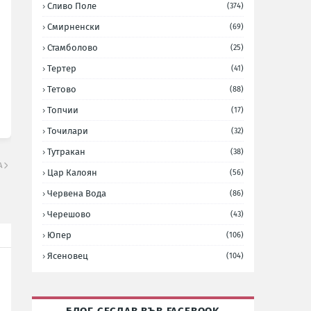
Сливо Поле
(374)
Смирненски
(69)
Стамболово
(25)
Тертер
(41)
Тетово
(88)
Топчии
(17)
Точилари
(32)
Тутракан
(38)
А
Цар Калоян
(56)
Червена Вода
(86)
Черешово
(43)
Юпер
(106)
Ясеновец
(104)