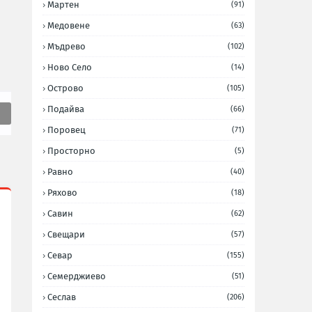
Мартен
(91)
Медовене
(63)
Мъдрево
(102)
Ново Село
(14)
Острово
(105)
Подайва
(66)
Поровец
(71)
Просторно
(5)
Равно
(40)
Ряхово
(18)
Савин
(62)
Свещари
(57)
Севар
(155)
Семерджиево
(51)
Сеслав
(206)