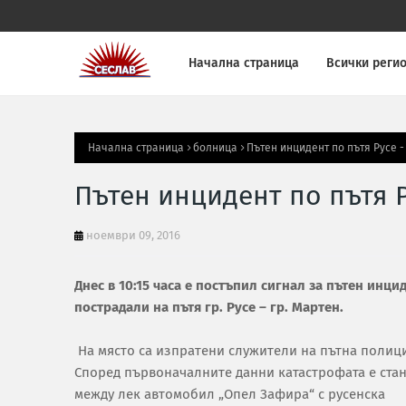
Начална страница
Всички реги
Начална страница
болница
Пътен инцидент по пътя Русе 
Пътен инцидент по пътя Р
ноември 09, 2016
Днес в 10:15 часа е постъпил сигнал за пътен инцид
пострадали на пътя гр. Русе – гр. Мартен.
На място са изпратени служители на пътна полиц
Според първоначалните данни катастрофата е ста
между лек автомобил „Опел Зафира“ с русенска