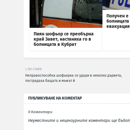
Получен е 
болницата 
евакуация 
Пиян шофьор се преобърна
край Завет, настаниха го в
болницата в Кубрат
ПО-СТАРА
Неправоспособна шофьорка се удари в няколко дървета,
пострадаха бащата и мъжът й
ПУБЛИКУВАНЕ НА КОМЕНТАР
0 Коментари
Неуместните и нецензурните коментари ще бъдат