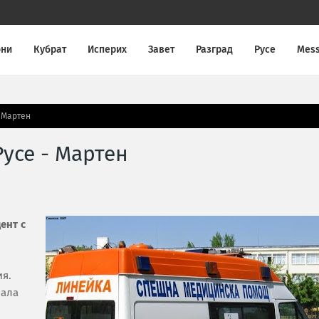
они
Кубрат
Исперих
Завет
Разград
Русе
Mes
- Мартен
усе - Мартен
ент с
ия.
нала