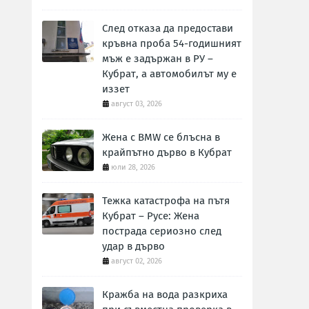
След отказа да предостави
кръвна проба 54-годишният
мъж е задържан в РУ –
Кубрат, а автомобилът му е
иззет
август 03, 2026
Жена с BMW се блъсна в
крайпътно дърво в Кубрат
юли 28, 2026
Тежка катастрофа на пътя
Кубрат – Русе: Жена
пострада сериозно след
удар в дърво
август 02, 2026
Кражба на вода разкриха