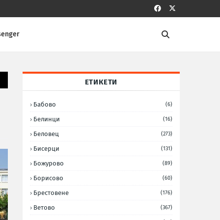
senger
ЕТИКЕТИ
Бабово
(6)
Белинци
(16)
Беловец
(273)
Бисерци
(131)
Божурово
(89)
Борисово
(60)
Брестовене
(176)
Ветово
(367)