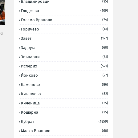
Владимировци
(35)
Глоджево
(109)
Голямо Враново
(74)
Горичево
(41)
на
Завет
(177)
Задруга
(60)
Звънарци
(61)
Исперих
(521)
Йонково
(27)
Каменово
(86)
Китанчево
(52)
Киченица
(25)
Кошарна
(35)
Кубрат
(1859)
Малко Враново
(60)