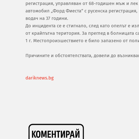
регистрация, управляван от 68-годишен мъж и лек
автомобил „Форд Фиеста“ с русенска регистрация, 
водач на 37 години.
До инцидента се е стигнало, след като опелът е из
от крайпътна територия. За преглед в болницата с
1 г. Местопроизшествието е било запазено от пол
Причините и обстоятелствата, довели до възникван
dariknews.bg