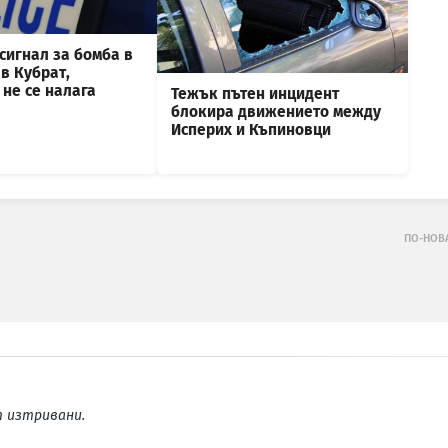
сигнал за бомба в
в Кубрат,
не се налага
Тежък пътен инцидент
блокира движението между
Исперих и Къпиновци
ПО-НОВ
 изтривани.