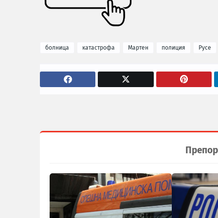
болница
катастрофа
Мартен
полиция
Русе
Препор