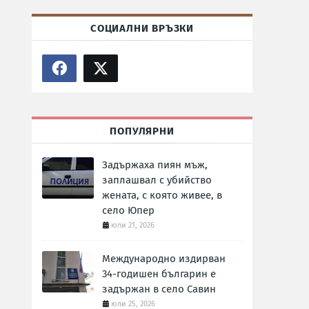
СОЦИАЛНИ ВРЪЗКИ
ПОПУЛЯРНИ
Задържаха пиян мъж,
заплашвал с убийство
жената, с която живее, в
село Юпер
юли 21, 2026
Международно издирван
34-годишен българин е
задържан в село Савин
юли 25, 2026