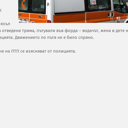
с
лязъл
а отведени трима, пътували във форда – водачът, жена и дете 
ицията. Движението по пътя не е било спряно.
е на ПТП се изясняват от полицията.