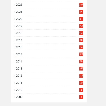
2022
347
2021
44
3
2020
57
8
2019
42
8
2018
143
2017
10
9
2016
34
8
2015
351
2014
38
6
2013
162
2012
315
2011
129
2010
3
2009
1