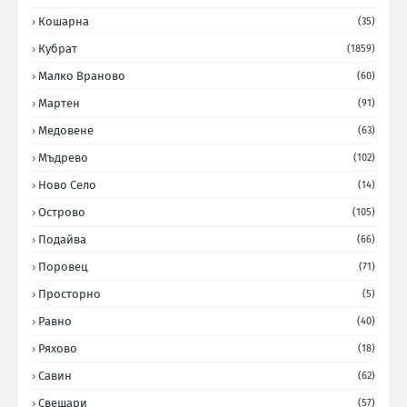
Кошарна
(35)
Кубрат
(1859)
Малко Враново
(60)
Мартен
(91)
Медовене
(63)
Мъдрево
(102)
Ново Село
(14)
Острово
(105)
Подайва
(66)
Поровец
(71)
Просторно
(5)
Равно
(40)
Ряхово
(18)
Савин
(62)
Свещари
(57)