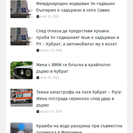
Международно издирван 34-годишен
българин е задържан в село Савин
юли 25, 2026
След отказа да предостави кръвна
проба 54-годишният мъж е задържан в
РУ – Кубрат, а автомобилът му е иззет
август 03, 2026
Жена с BMW се блъсна в крайпътно
дърво в Кубрат
юли 28, 2026
Тежка катастрофа на пътя Кубрат – Русе:
Жена пострада сериозно след удар в
дърво
август 02, 2026
Кражба на вода разкриха при съвместна
проверка в Медовене