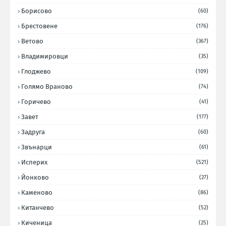
Борисово
(60)
Брестовене
(176)
Ветово
(367)
Владимировци
(35)
Глоджево
(109)
Голямо Враново
(74)
Горичево
(41)
Завет
(177)
Задруга
(60)
Звънарци
(61)
Исперих
(521)
Йонково
(27)
Каменово
(86)
Китанчево
(52)
Киченица
(25)