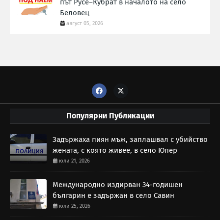
път Русе–Кубрат в началото на село
Беловец
август 05, 2026
Популярни Публикации
Задържаха пиян мъж, заплашвал с убийство
жената, с която живее, в село Юпер
юли 21, 2026
Международно издирван 34-годишен
българин е задържан в село Савин
юли 25, 2026