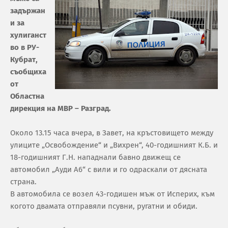
задържан
и за
хулиганст
во в РУ-
Кубрат,
съобщиха
от
Областна
дирекция на МВР – Разград.
Около 13.15 часа вчера, в Завет, на кръстовището между
улиците „Освобождение“ и „Вихрен“, 40-годишният К.Б. и
18-годишният Г.Н. нападнали бавно движещ се
автомобил „Ауди А6“ с вили и го одраскали от дясната
страна.
В автомобила се возел 43-годишен мъж от Исперих, към
когото двамата отправяли псувни, ругатни и обиди.