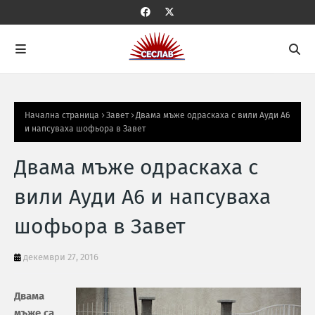
Начална страница
Завет
Двама мъже одраскаха с вили Ауди А6
и напсуваха шофьора в Завет
Двама мъже одраскаха с
вили Ауди А6 и напсуваха
шофьора в Завет
декември 27, 2016
Двама
мъже са