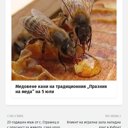
Медовене кани на традиционния „Празник
на меда“ на 5 юли
ПО-СТАРА
ПО-НОВА
23-годишен мъж от с. Стражец е
Клиент на игрална зала нападна
с опасност за живота, след удар
друг в Кубрат