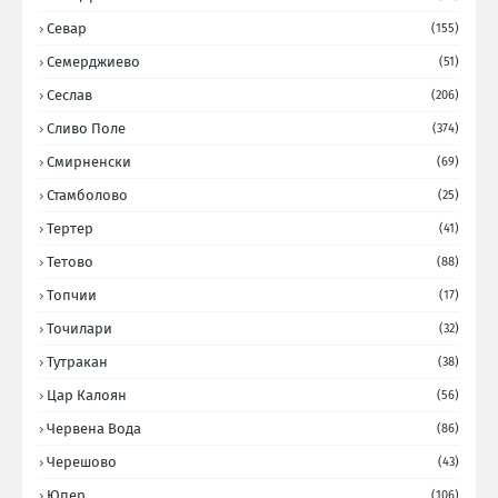
Севар
(155)
Семерджиево
(51)
Сеслав
(206)
Сливо Поле
(374)
Смирненски
(69)
Стамболово
(25)
Тертер
(41)
Тетово
(88)
Топчии
(17)
Точилари
(32)
Тутракан
(38)
Цар Калоян
(56)
Червена Вода
(86)
Черешово
(43)
Юпер
(106)