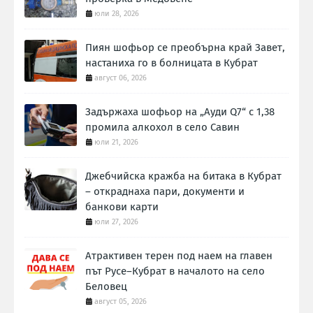
юли 28, 2026
Пиян шофьор се преобърна край Завет,
настаниха го в болницата в Кубрат
август 06, 2026
Задържаха шофьор на „Ауди Q7“ с 1,38
промила алкохол в село Савин
юли 21, 2026
Джебчийска кражба на битака в Кубрат
– откраднаха пари, документи и
банкови карти
юли 27, 2026
Атрактивен терен под наем на главен
път Русе–Кубрат в началото на село
Беловец
август 05, 2026