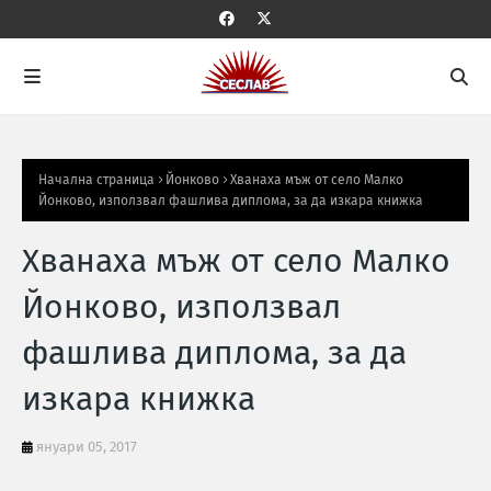
Начална страница
Йонково
Хванаха мъж от село Малко
Йонково, използвал фашлива диплома, за да изкара книжка
Хванаха мъж от село Малко
Йонково, използвал
фашлива диплома, за да
изкара книжка
януари 05, 2017