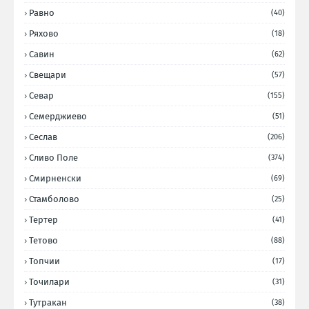
Равно
(40)
Ряхово
(18)
Савин
(62)
Свещари
(57)
Севар
(155)
Семерджиево
(51)
Сеслав
(206)
Сливо Поле
(374)
Смирненски
(69)
Стамболово
(25)
Тертер
(41)
Тетово
(88)
Топчии
(17)
Точилари
(31)
Тутракан
(38)