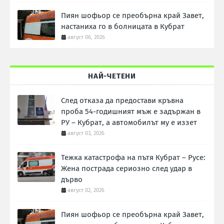
Пиян шофьор се преобърна край Завет,
настаниха го в болницата в Кубрат
август 06, 2026
НАЙ-ЧЕТЕНИ
След отказа да предостави кръвна
проба 54-годишният мъж е задържан в
РУ – Кубрат, а автомобилът му е иззет
август 03, 2026
Тежка катастрофа на пътя Кубрат – Русе:
Жена пострада сериозно след удар в
дърво
август 02, 2026
Пиян шофьор се преобърна край Завет,