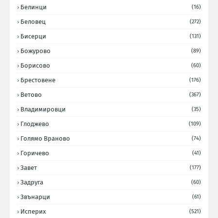
Белинци
(16)
Беловец
(272)
Бисерци
(131)
Божурово
(89)
Борисово
(60)
Брестовене
(176)
Ветово
(367)
Владимировци
(35)
Глоджево
(109)
Голямо Враново
(74)
Горичево
(41)
Завет
(177)
Задруга
(60)
Звънарци
(61)
Исперих
(521)