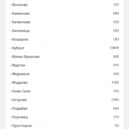
Йонково
(27)
Каменово
(86)
Китанчево
(52)
Киченица
(25)
Кошарна
(35)
Кубрат
(1859)
Малко Враново
(60)
Мартен
(91)
Медовене
(63)
Мъдрево
(102)
Ново Село
(14)
Острово
(105)
Подайва
(66)
Поровец
(71)
Просторно
(5)