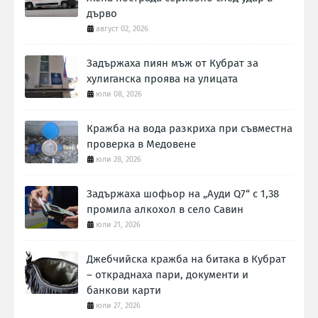
дърво
август 02, 2026
Задържаха пиян мъж от Кубрат за
хулиганска проява на улицата
юли 08, 2026
Кражба на вода разкриха при съвместна
проверка в Медовене
юли 28, 2026
Задържаха шофьор на „Ауди Q7“ с 1,38
промила алкохол в село Савин
юли 21, 2026
Джебчийска кражба на битака в Кубрат
– откраднаха пари, документи и
банкови карти
юли 27, 2026