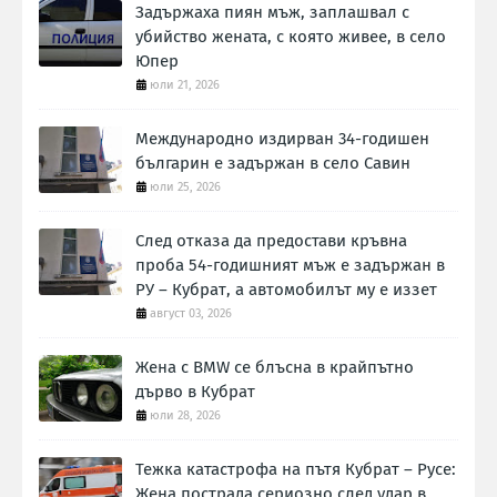
Задържаха пиян мъж, заплашвал с
убийство жената, с която живее, в село
Юпер
юли 21, 2026
Международно издирван 34-годишен
българин е задържан в село Савин
юли 25, 2026
След отказа да предостави кръвна
проба 54-годишният мъж е задържан в
РУ – Кубрат, а автомобилът му е иззет
август 03, 2026
Жена с BMW се блъсна в крайпътно
дърво в Кубрат
юли 28, 2026
Тежка катастрофа на пътя Кубрат – Русе:
Жена пострада сериозно след удар в