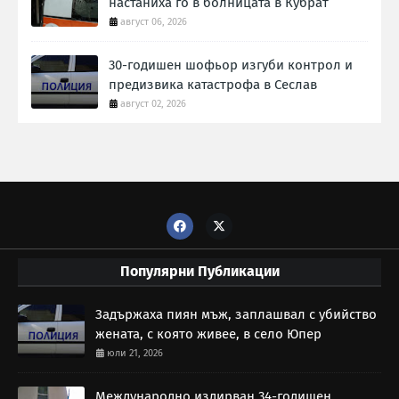
настаниха го в болницата в Кубрат
август 06, 2026
30-годишен шофьор изгуби контрол и
предизвика катастрофа в Сеслав
август 02, 2026
Популярни Публикации
Задържаха пиян мъж, заплашвал с убийство
жената, с която живее, в село Юпер
юли 21, 2026
Международно издирван 34-годишен