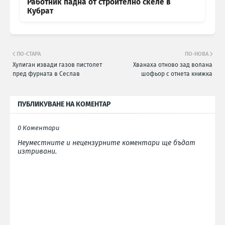
Работник падна от строително скеле в
Кубрат
ПО-СТАРА
ПО-НОВА
Хулиган извади газов пистолет
Хванаха отново зад волана
пред фурната в Сеслав
шофьор с отнета книжка
ПУБЛИКУВАНЕ НА КОМЕНТАР
0 Коментари
Неуместните и нецензурните коментари ще бъдат
изтривани.