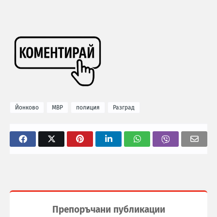
Йонково
МВР
полиция
Разград
Препоръчани публикации