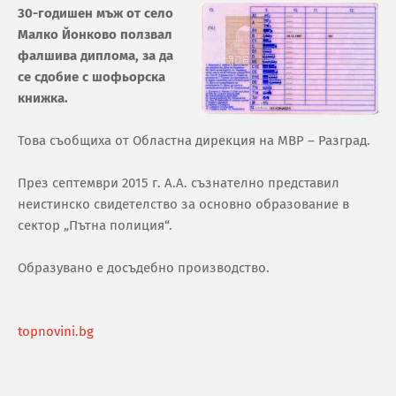
30-годишен мъж от село
Малко Йонково ползвал
фалшива диплома, за да
се сдобие с шофьорска
книжка.
Това съобщиха от Областна дирекция на МВР – Разград.
През септември 2015 г. А.А. съзнателно представил
неистинско свидетелство за основно образование в
сектор „Пътна полиция“.
Образувано е досъдебно производство.
topnovini.bg