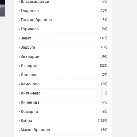
Владимировци
(35)
Глоджево
(109)
Голямо Враново
(74)
Горичево
(41)
Завет
(177)
Задруга
(60)
Звънарци
(61)
Исперих
(521)
Йонково
(27)
Каменово
(86)
Китанчево
(52)
Киченица
(25)
Кошарна
(35)
Кубрат
(1859)
Малко Враново
(60)