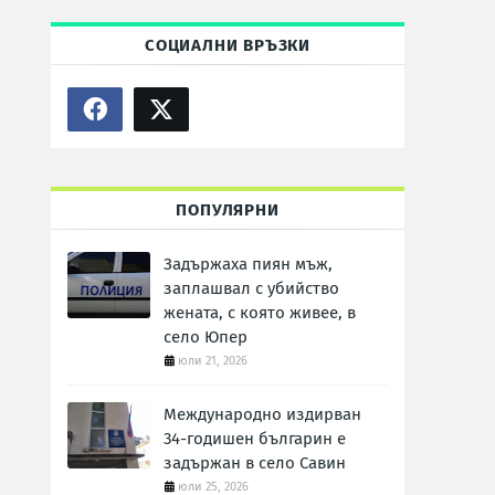
СОЦИАЛНИ ВРЪЗКИ
ПОПУЛЯРНИ
Задържаха пиян мъж,
заплашвал с убийство
жената, с която живее, в
село Юпер
юли 21, 2026
Международно издирван
34-годишен българин е
задържан в село Савин
юли 25, 2026