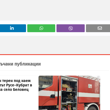
ъчани публикации
н терен под наем
път Русе–Кубрат в
на село Беловец