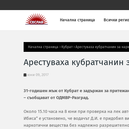
Начална страница
Всички реги
Начална страница
Кубрат
Арестуваха кубратчанин за нарк
Арестуваха кубратчанин 
юни 09, 2017
31-годишен мъж от Кубрат е задържан за притежа
– съобщават от ОДМВР-Разград.
Около 15.10 часа на 8 юни при проверка на лек ав
Ибиса“ е установено, че водачът Д.И. е придобил 
наркотични вещества без надлежно разрешително