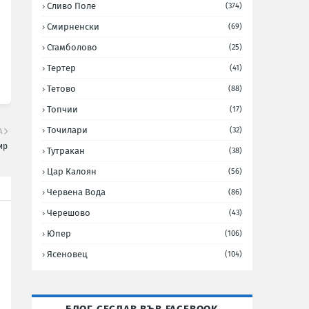
Сливо Поле
(374)
Смирненски
(69)
Стамболово
(25)
Тертер
(41)
Тетово
(88)
Топчии
(17)
Точилари
(32)
А
ир
Тутракан
(38)
Цар Калоян
(56)
Червена Вода
(86)
Черешово
(43)
Юпер
(106)
Ясеновец
(104)