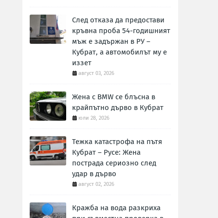
След отказа да предостави
кръвна проба 54-годишният
мъж е задържан в РУ –
Кубрат, а автомобилът му е
иззет
август 03, 2026
Жена с BMW се блъсна в
крайпътно дърво в Кубрат
юли 28, 2026
Тежка катастрофа на пътя
Кубрат – Русе: Жена
пострада сериозно след
удар в дърво
август 02, 2026
Кражба на вода разкриха