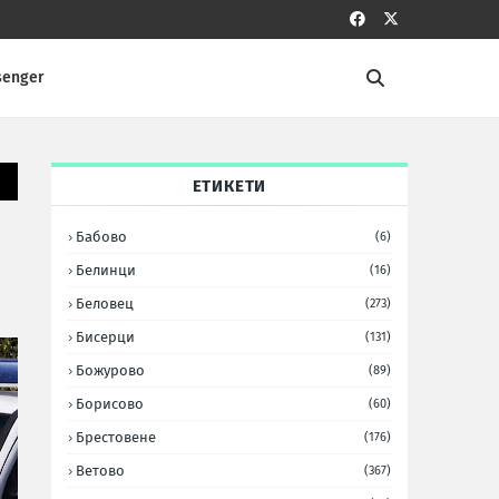
senger
ЕТИКЕТИ
Бабово
(6)
Белинци
(16)
Беловец
(273)
Бисерци
(131)
Божурово
(89)
Борисово
(60)
Брестовене
(176)
Ветово
(367)