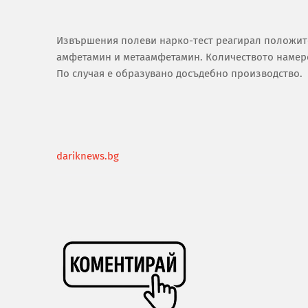
Извършения полеви нарко-тест реагирал положит
амфетамин и метаамфетамин. Количеството намерен
По случая е образувано досъдебно производство.
dariknews.bg