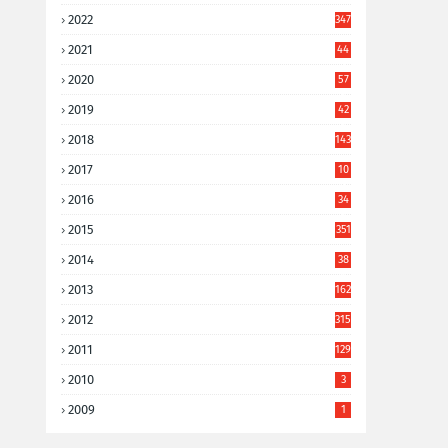
2022
347
2021
44
3
2020
57
8
2019
42
8
2018
143
2017
10
9
2016
34
8
2015
351
2014
38
6
2013
162
2012
315
2011
129
2010
3
2009
1