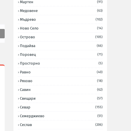
Мартен
(91)
Медовене
(63)
Мъдрево
(102)
Ново Село
(14)
Острово
(105)
Подайва
(66)
Поровец
(71)
Просторно
(5)
Равно
(40)
Ряхово
(18)
Савин
(62)
Свещари
(57)
Севар
(155)
Семерджиево
(51)
Сеслав
(206)