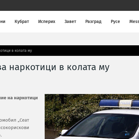
они
Кубрат
Исперих
Завет
Разград
Русе
Mes
отици в колата му
за наркотици в колата му
ние на наркотици
томобил „Сеат
високорискови
.