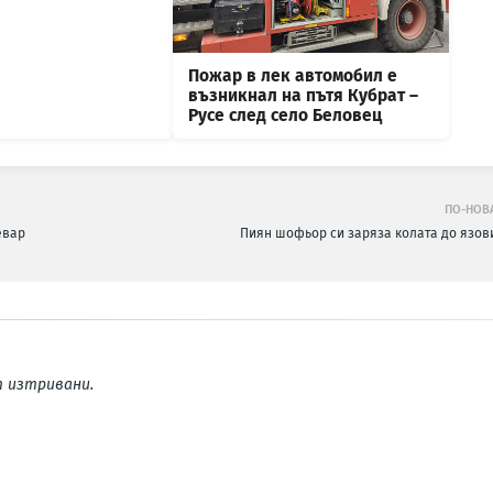
Пожар в лек автомобил е
възникнал на пътя Кубрат –
Русе след село Беловец
ПО-НОВ
евар
Пиян шофьор си заряза колата до язов
 изтривани.