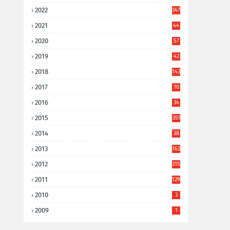
2022
347
2021
44
3
2020
57
8
2019
42
8
2018
143
2017
10
9
2016
34
8
2015
351
2014
38
6
2013
162
2012
315
2011
129
2010
3
2009
1