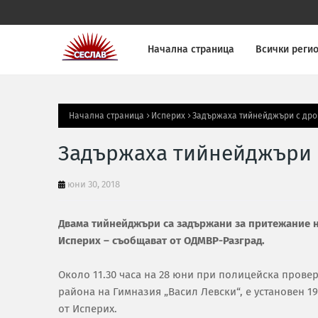
Начална страница
Всички реги
Начална страница
Исперих
Задържаха тийнейджъри с дро
Задържаха тийнейджъри с
юни 30, 2018
Двама тийнейджъри са задържани за притежание н
Исперих – съобщават от ОДМВР-Разград.
Около 11.30 часа на 28 юни при полицейска прове
района на Гимназия „Васил Левски“, е установен 1
от Исперих.