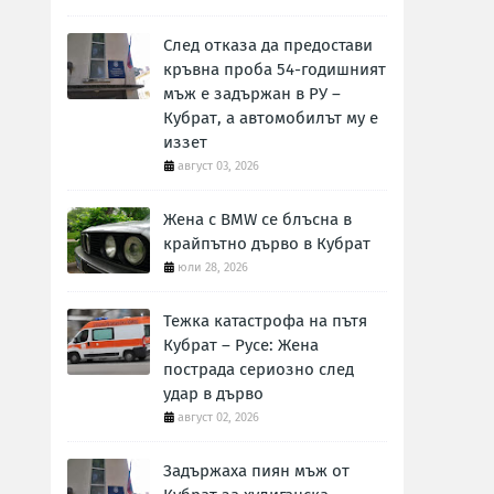
След отказа да предостави
кръвна проба 54-годишният
мъж е задържан в РУ –
Кубрат, а автомобилът му е
иззет
август 03, 2026
Жена с BMW се блъсна в
крайпътно дърво в Кубрат
юли 28, 2026
Тежка катастрофа на пътя
Кубрат – Русе: Жена
пострада сериозно след
удар в дърво
август 02, 2026
Задържаха пиян мъж от