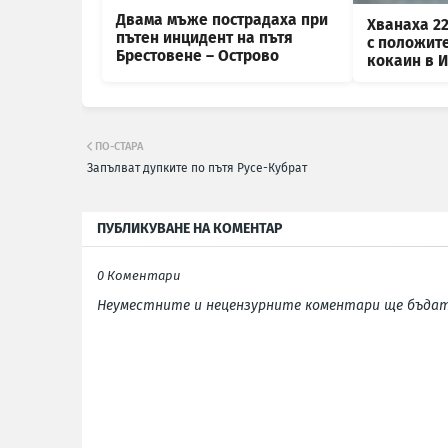
Двама мъже пострадаха при
Хванаха 2
пътен инцидент на пътя
с положит
Брестовене – Острово
кокаин в 
ПО-СТАРА
Запълват дупките по пътя Русе-Кубрат
ПУБЛИКУВАНЕ НА КОМЕНТАР
0 Коментари
Неуместните и нецензурните коментари ще бъдат