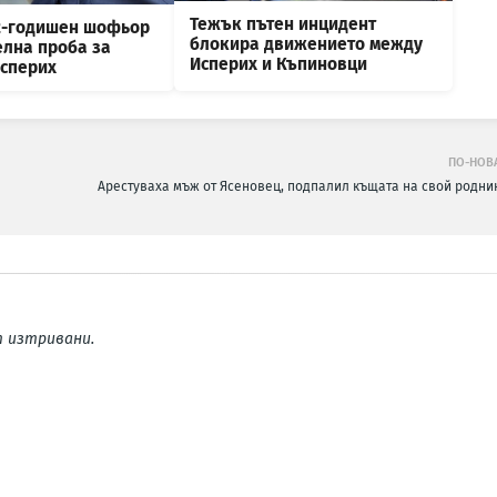
Тежък пътен инцидент
2-годишен шофьор
блокира движението между
елна проба за
Исперих и Къпиновци
Исперих
ПО-НОВ
Арестуваха мъж от Ясеновец, подпалил къщата на свой родни
 изтривани.