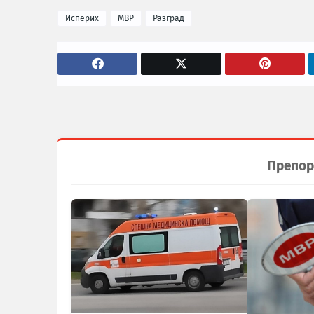
Исперих
МВР
Разград
Препор