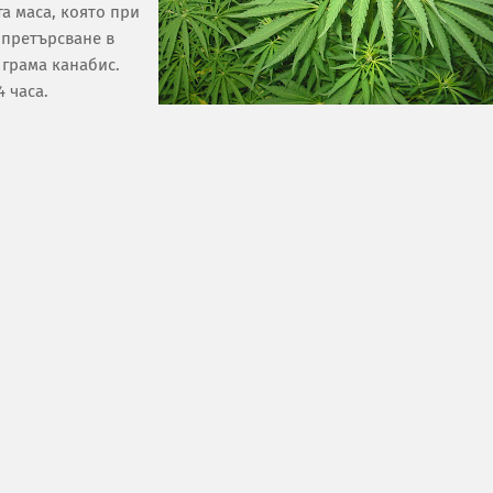
та маса, която при
 претърсване в
 грама канабис.
 часа.