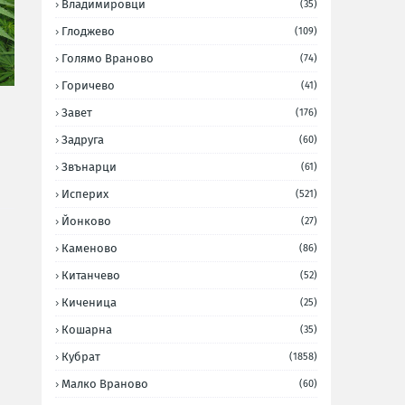
Владимировци
(35)
Глоджево
(109)
Голямо Враново
(74)
Горичево
(41)
Завет
(176)
Задруга
(60)
Звънарци
(61)
Исперих
(521)
Йонково
(27)
Каменово
(86)
Китанчево
(52)
Киченица
(25)
Кошарна
(35)
Кубрат
(1858)
Малко Враново
(60)