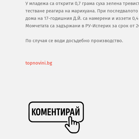
У младежа са открити 0,7 грама суха зелена тревис
тестване реагира на марихуана. При последвалото
дома на 17-годишния Д.Й. са намерени и иззети 0,4
Момчетата са задържани в РУ-Исперих за срок от 24
По случая се води досъдебно производство.
topnovini.bg