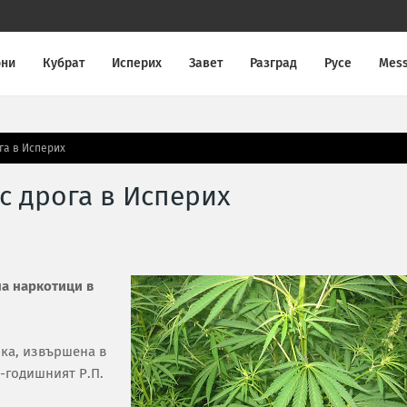
они
Кубрат
Исперих
Завет
Разград
Русе
Mes
га в Исперих
 дрога в Исперих
а наркотици в
рка, извършена в
9-годишният Р.П.