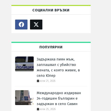
СОЦИАЛНИ ВРЪЗКИ
ПОПУЛЯРНИ
Задържаха пиян мъж,
заплашвал с убийство
жената, с която живее, в
село Юпер
юли 21, 2026
Международно издирван
34-годишен българин е
задържан в село Савин
юли 25, 2026