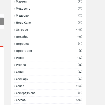
Мартен
(91)
Медовене
(63)
Мъдрево
(102)
Ново Село
(14)
Острово
(105)
Подайва
(66)
Поровец
(71)
Просторно
(5)
Равно
(40)
Ряхово
(18)
Савин
(62)
Свещари
(57)
Севар
(155)
Семерджиево
(51)
Сеслав
(206)