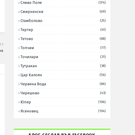
Сливо Поле
(374)
Смирненски
(69)
Стамболово
(25)
Тертер
(41)
Тетово
(88)
А
Топчии
(17)
на
Точилари
(31)
Тутракан
(38)
Цар Калоян
(56)
Червена Вода
(86)
Черешово
(43)
Юпер
(106)
Ясеновец
(104)