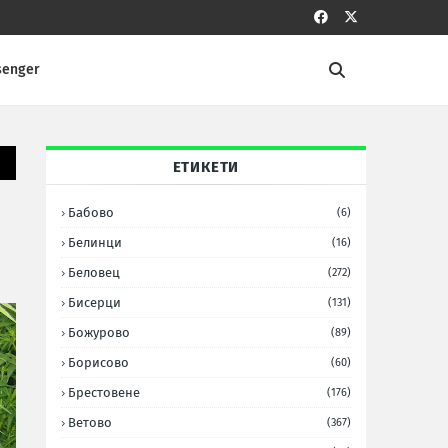
senger
ЕТИКЕТИ
Бабово
(6)
Белинци
(16)
Беловец
(272)
Бисерци
(131)
Божурово
(89)
Борисово
(60)
Брестовене
(176)
Ветово
(367)