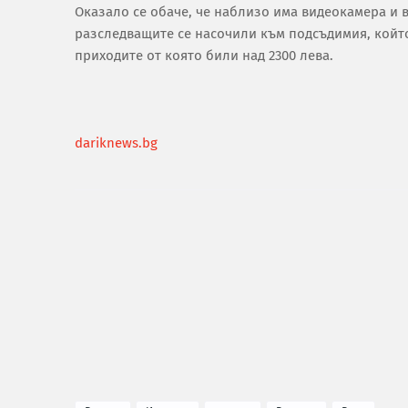
Оказало се обаче, че наблизо има видеокамера и 
разследващите се насочили към подсъдимия, който
приходите от която били над 2300 лева.
dariknews.bg