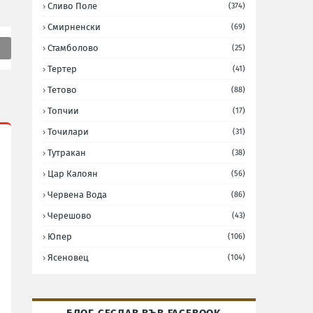
Сливо Поле
(374)
Смирненски
(69)
Стамболово
(25)
Тертер
(41)
Тетово
(88)
Топчии
(17)
Точилари
(31)
Тутракан
(38)
Цар Калоян
(56)
Червена Вода
(86)
Черешово
(43)
Юпер
(106)
Ясеновец
(104)