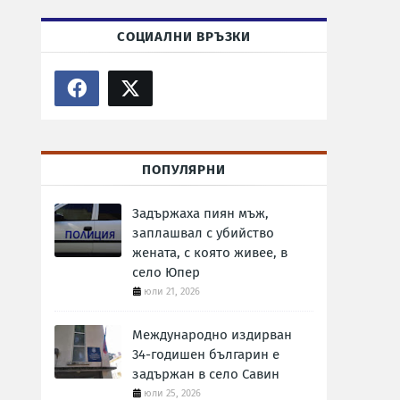
СОЦИАЛНИ ВРЪЗКИ
ПОПУЛЯРНИ
Задържаха пиян мъж,
заплашвал с убийство
жената, с която живее, в
село Юпер
юли 21, 2026
Международно издирван
34-годишен българин е
задържан в село Савин
юли 25, 2026