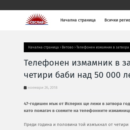
Начална страница
Всички реги
Начална страница
Ветово
Телефонен измамник в затвора з
Телефонен измамник в за
четири баби над 50 000 л
ноември 26, 2018
47-годишен мъж от Исперих ще лежи в затвора год
като помагач в схемите на телефонните измамниц
Преди година и половина той измъкнал от четири 