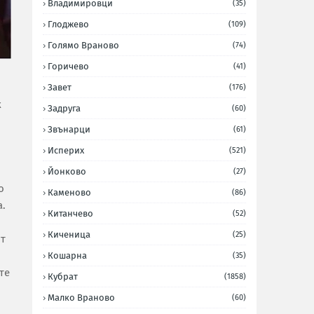
Владимировци
(35)
Глоджево
(109)
Голямо Враново
(74)
Горичево
(41)
Завет
(176)
к
Задруга
(60)
Звънарци
(61)
Исперих
(521)
Йонково
(27)
о
Каменово
(86)
а.
Китанчево
(52)
Киченица
(25)
от
Кошарна
(35)
те
Кубрат
(1858)
Малко Враново
(60)