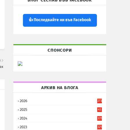
БЛОГ СЕСЛАВ ВЪВ FACEBOOK
👍 Последвайте ни във Facebook
СПОНСОРИ
А
ак
АРХИВ НА БЛОГА
2026
273
2025
45
6
2024
331
2023
321