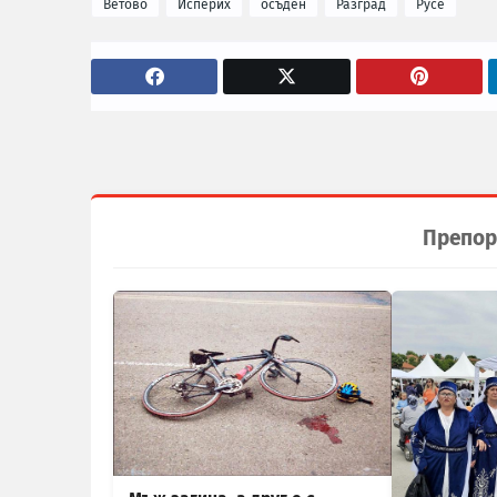
Ветово
Исперих
осъден
Разград
Русе
Препор