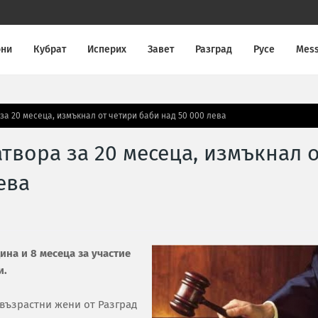
они
Кубрат
Исперих
Завет
Разград
Русе
Mes
а 20 месеца, измъкнал от четири баби над 50 000 лева
твора за 20 месеца, измъкнал 
ева
ина и 8 месеца за участие
и.
възрастни жени от Разград