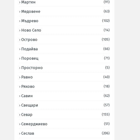
Мартен
(91)
Медовене
(63)
Мъдрево
(102)
Ново Село
(14)
Острово
(105)
Подайва
(66)
Поровец
(71)
Просторно
(5)
Равно
(40)
Ряхово
(18)
Савин
(62)
Свещари
(57)
Севар
(155)
Семерджиево
(51)
Сеслав
(206)