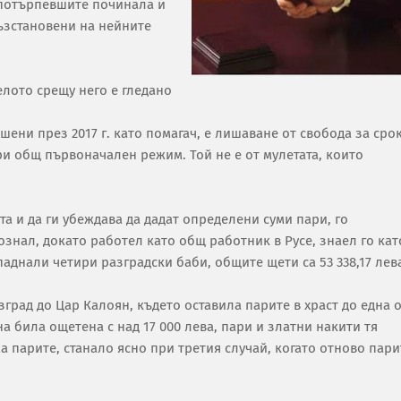
т потърпевшите починала и
ъзстановени на нейните
елото срещу него е гледано
шени през 2017 г. като помагач, е лишаване от свобода за сро
при общ първоначален режим. Той не е от мулетата, които
та и да ги убеждава да дадат определени суми пари, го
ознал, докато работел като общ работник в Русе, знаел го кат
опаднали четири разградски баби, общите щети са 53 338,17 лев
азград до Цар Калоян, където оставила парите в храст до една 
а била ощетена с над 17 000 лева, пари и златни накити тя
а парите, станало ясно при третия случай, когато отново пари