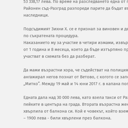
53 338,17 лева. По време на разследването една о
Районен съд-Разград разпореди парите да бъдат в
наследници.
Подсъдимият Зихни Х. се е признал за виновен и д
по съкратената процедура.
Наказанието му за участие в четири измами, извър
от 1 година и 8 месеца, което да бъде изтърпяно 
участват в схемата без да разберат.
Да мами възрастни хора, че съдействат на полиция
ангажирал негов познат от Ветово, с когото се зап
„Митко”. Между 19 май и 14 юни 2017 г. в капана п
Едната дала над 30 000 лева, като взела такси от Р
пейките в центъра на града. Втората възрастна жен
хвърлила от балкона си. Кой е човекът, който взем
– 1900 лева - били хвърлени през балкона.