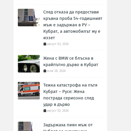
След отказа да предостави
кръвна проба 54-годишният
мъж е задържан в РУ –
Кубрат, а автомобилът му е
иззет
август 03, 2026
Жена с BMW се блъсна в
крайпътно дърво в Кубрат
юли 28, 2026
Тежка катастрофа на пътя
Кубрат – Русе: Жена
пострада сериозно след
удар в дърво
август 02, 2026
Задържаха пиян мъж от