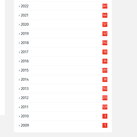
2022
347
2021
44
3
2020
57
8
2019
42
8
2018
143
2017
10
9
2016
34
8
2015
351
2014
38
6
2013
162
2012
315
2011
129
2010
3
2009
1