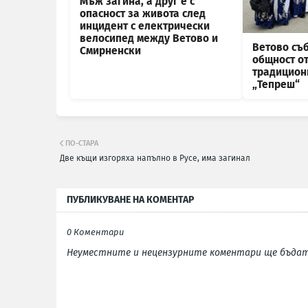
Мъж загина, а друг е с
опасност за живота след
инцидент с електрически
велосипед между Ветово и
Ветово съб
Смирненски
общност от
традицион
„Тепреш“
ПО-СТАРА
Две къщи изгоряха напълно в Русе, има загинал
ПУБЛИКУВАНЕ НА КОМЕНТАР
0 Коментари
Неуместните и нецензурните коментари ще бъдат