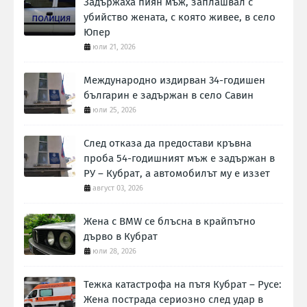
Задържаха пиян мъж, заплашвал с
убийство жената, с която живее, в село
Юпер
юли 21, 2026
Международно издирван 34-годишен
българин е задържан в село Савин
юли 25, 2026
След отказа да предостави кръвна
проба 54-годишният мъж е задържан в
РУ – Кубрат, а автомобилът му е иззет
август 03, 2026
Жена с BMW се блъсна в крайпътно
дърво в Кубрат
юли 28, 2026
Тежка катастрофа на пътя Кубрат – Русе:
Жена пострада сериозно след удар в