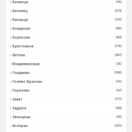
Белинци
(16)
Беловец
(273)
Бисерци
(131)
Божурово
(89)
Борисово
(60)
Брестовене
(176)
Ветово
(367)
Владимировци
(35)
Глоджево
(109)
Голямо Враново
(74)
Горичево
(41)
Завет
(177)
Задруга
(60)
Звънарци
(61)
Исперих
(521)