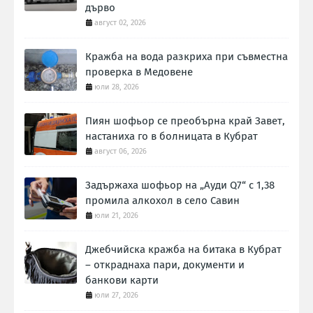
дърво
август 02, 2026
Кражба на вода разкриха при съвместна
проверка в Медовене
юли 28, 2026
Пиян шофьор се преобърна край Завет,
настаниха го в болницата в Кубрат
август 06, 2026
Задържаха шофьор на „Ауди Q7“ с 1,38
промила алкохол в село Савин
юли 21, 2026
Джебчийска кражба на битака в Кубрат
– откраднаха пари, документи и
банкови карти
юли 27, 2026