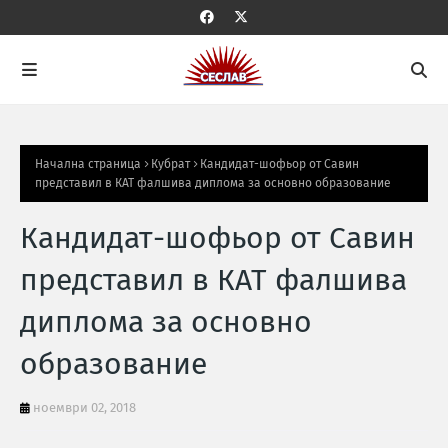
Начална страница
Кубрат
Кандидат-шофьор от Савин
представил в КАТ фалшива диплома за основно образование
Кандидат-шофьор от Савин
представил в КАТ фалшива
диплома за основно
образование
ноември 02, 2018