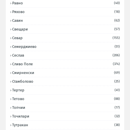
Равно
(40)
Ряхово
(18)
Савин
(62)
Свещари
(57)
Севар
(155)
Семерджиево
(51)
Сеслав
(206)
Сливо Поле
(374)
Смирненски
(69)
Стамболово
(25)
Тертер
(41)
Тетово
(88)
Топчии
(17)
Точилари
(32)
Тутракан
(38)