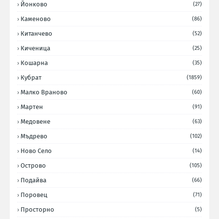
Йонково
(27)
Каменово
(86)
Китанчево
(52)
Киченица
(25)
Кошарна
(35)
Кубрат
(1859)
Малко Враново
(60)
Мартен
(91)
Медовене
(63)
Мъдрево
(102)
Ново Село
(14)
Острово
(105)
Подайва
(66)
Поровец
(71)
Просторно
(5)