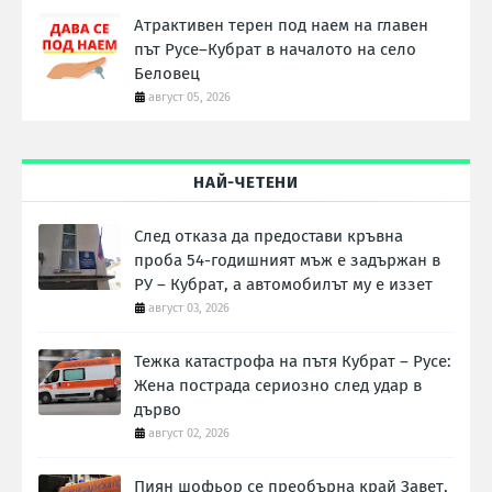
Атрактивен терен под наем на главен
път Русе–Кубрат в началото на село
Беловец
август 05, 2026
НАЙ-ЧЕТЕНИ
След отказа да предостави кръвна
проба 54-годишният мъж е задържан в
РУ – Кубрат, а автомобилът му е иззет
август 03, 2026
Тежка катастрофа на пътя Кубрат – Русе:
Жена пострада сериозно след удар в
дърво
август 02, 2026
Пиян шофьор се преобърна край Завет,