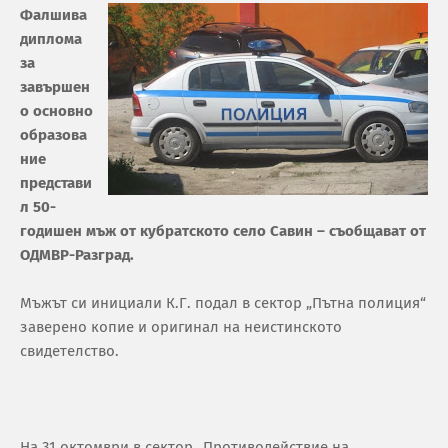
Фалшива
диплома
за
завършен
о основно
образова
ние
представи
л 50-
годишен мъж от кубратското село Савин – съобщават от
ОДМВР-Разград.
Мъжът си инициали К.Г. подал в сектор „Пътна полиция“
заверено копие и оригинал на неистинското
свидетелство.
На 31 октомври в сектор „Противодействие на