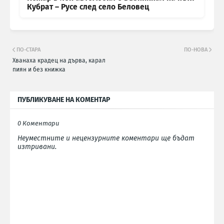
Кубрат – Русе след село Беловец
ПО-СТАРА
ПО-НОВА
Хванаха крадец на дърва, карал
пиян и без книжка
ПУБЛИКУВАНЕ НА КОМЕНТАР
0 Коментари
Неуместните и нецензурните коментари ще бъдат
изтривани.