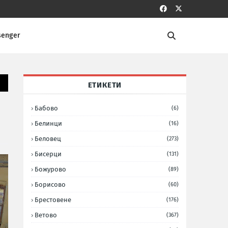
senger
ЕТИКЕТИ
Бабово
(6)
Белинци
(16)
Беловец
(273)
Бисерци
(131)
Божурово
(89)
Борисово
(60)
Брестовене
(176)
Ветово
(367)