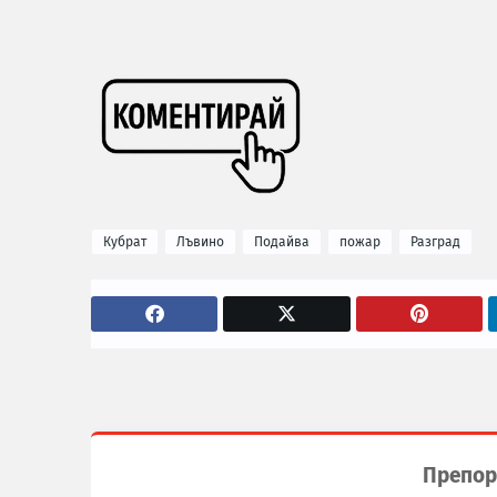
Кубрат
Лъвино
Подайва
пожар
Разград
Препор