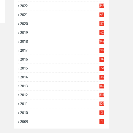
2022
347
2021
44
3
2020
57
8
2019
42
8
2018
143
2017
10
9
2016
34
8
2015
351
2014
38
6
2013
162
2012
315
2011
129
2010
3
2009
1