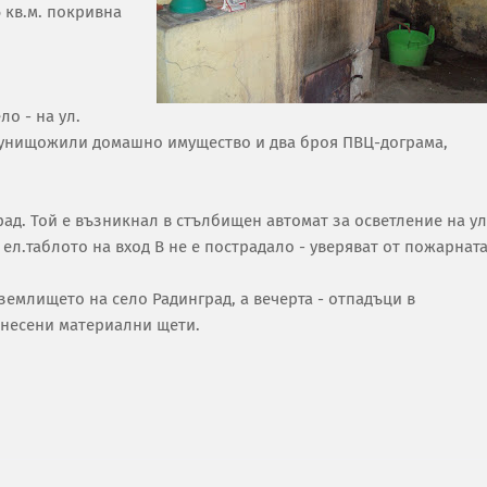
 кв.м. покривна
ло - на ул.
 унищожили домашно имущество и два броя ПВЦ-дограма,
рад. Той е възникнал в стълбищен автомат за осветление на ул
 ел.таблото на вход В не е пострадало - уверяват от пожарната
землището на село Радинград, а вечерта - отпадъци в
анесени материални щети.