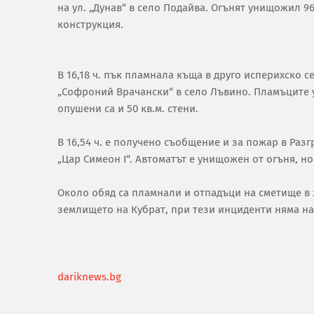
на ул. „Дунав“ в село Подайва. Огънят унищожил 96
конструкция.
В 16,18 ч. пък пламнала къща в друго исперихско се
„Софроний Врачански“ в село Лъвино. Пламъците
опушени са и 50 кв.м. стени.
В 16,54 ч. е получено съобщение и за пожар в Разг
„Цар Симеон I“. Автоматът е унищожен от огъня, но
Около обяд са пламнали и отпадъци на сметище в 
землището на Кубрат, при тези инциденти няма н
dariknews.bg