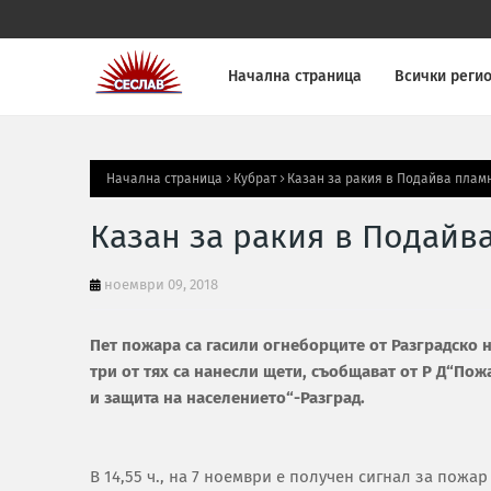
Начална страница
Всички реги
Начална страница
Кубрат
Казан за ракия в Подайва пламн
Казан за ракия в Подайв
ноември 09, 2018
Пет пожара са гасили огнеборците от Разградско н
три от тях са нанесли щети, съобщават от Р Д“По
и защита на населението“-Разград.
В 14,55 ч., на 7 ноември е получен сигнал за пожар