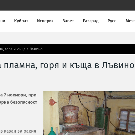
они
Кубрат
Исперих
Завет
Разград
Русе
Mes
а, горя и къща в Лъвино
а пламна, горя и къща в Лъвино
а 7 ноември, при
жарна безопасност
 в казан за ракия