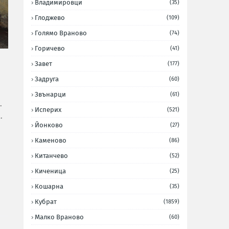
Владимировци
(35)
Глоджево
(109)
Голямо Враново
(74)
Горичево
(41)
Завет
(177)
Задруга
(60)
Звънарци
(61)
.
Исперих
(521)
.
Йонково
(27)
Каменово
(86)
Китанчево
(52)
Киченица
(25)
Кошарна
(35)
Кубрат
(1859)
Малко Враново
(60)