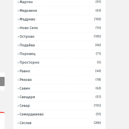
Мартен
(91)
Медовене
(63)
Мъдрево
(102)
Ново Село
(14)
Острово
(105)
Подайва
(66)
Поровец
(71)
Просторно
(5)
Равно
(40)
Ряхово
(18)
Савин
(62)
Свещари
(57)
Севар
(155)
Семерджиево
(51)
Сеслав
(206)