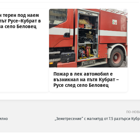
н терен под наем
път Русе–Кубрат в
на село Беловец
Пожар в лек автомобил е
възникнал на пътя Кубрат –
Русе след село Беловец
ПО-НОВ
билно
„Земетресение“ с магнитуд от 7.5 разтърси Кубр