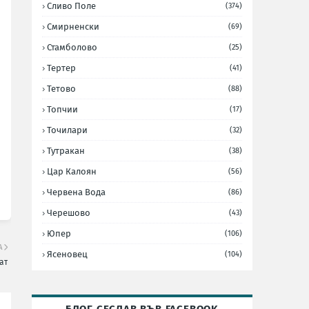
Сливо Поле
(374)
Смирненски
(69)
Стамболово
(25)
Тертер
(41)
Тетово
(88)
Топчии
(17)
Точилари
(32)
Тутракан
(38)
Цар Калоян
(56)
Червена Вода
(86)
Черешово
(43)
Юпер
(106)
А
Ясеновец
(104)
ат