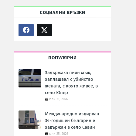
СОЦИАЛНИ ВРЪЗКИ
ПОПУЛЯРНИ
Задържаха пиян мъж,
заплашвал с убийство
жената, с която живее, в
село Юпер
юли 21, 2026
Международно издирван
34-годишен българин е
задържан в село Савин
юли 25, 2026