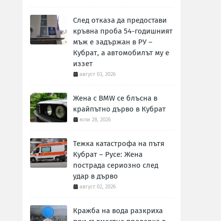
След отказа да предостави
кръвна проба 54-годишният
мъж е задържан в РУ –
Кубрат, а автомобилът му е
иззет
август 03, 2026
Жена с BMW се блъсна в
крайпътно дърво в Кубрат
юли 28, 2026
Тежка катастрофа на пътя
Кубрат – Русе: Жена
пострада сериозно след
удар в дърво
август 02, 2026
Кражба на вода разкриха