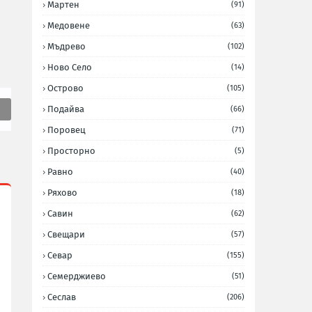
Мартен
(91)
Медовене
(63)
Мъдрево
(102)
Ново Село
(14)
Острово
(105)
Подайва
(66)
Поровец
(71)
Просторно
(5)
Равно
(40)
Ряхово
(18)
Савин
(62)
Свещари
(57)
Севар
(155)
Семерджиево
(51)
Сеслав
(206)