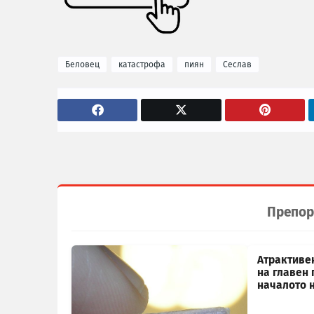
Беловец
катастрофа
пиян
Сеслав
Препор
Атрактиве
на главен 
началото 