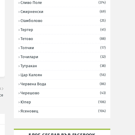
Сливо Поле
(374)
Смирненски
(69)
Стамболово
(25)
Тертер
(41)
Тетово
(88)
Топчии
(17)
Точилари
(32)
Тутракан
(38)
Цар Калоян
(56)
Червена Вода
(86)
А
Черешово
(43)
се
Юпер
(106)
Ясеновец
(104)