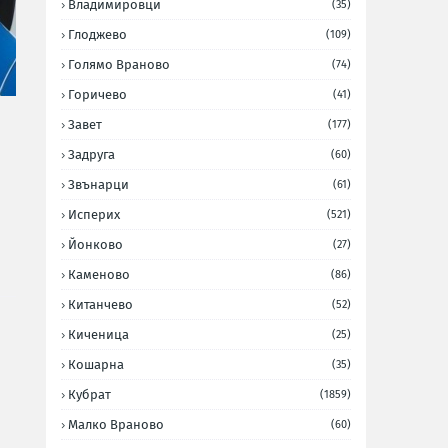
Владимировци
(35)
Глоджево
(109)
Голямо Враново
(74)
Горичево
(41)
Завет
(177)
Задруга
(60)
Звънарци
(61)
Исперих
(521)
Йонково
(27)
Каменово
(86)
Китанчево
(52)
Киченица
(25)
Кошарна
(35)
Кубрат
(1859)
Малко Враново
(60)