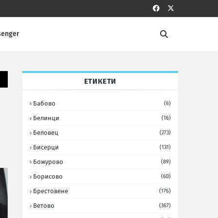
senger
ЕТИКЕТИ
Бабово
(6)
Белинци
(16)
Беловец
(273)
Бисерци
(131)
Божурово
(89)
Борисово
(60)
Брестовене
(176)
Ветово
(367)