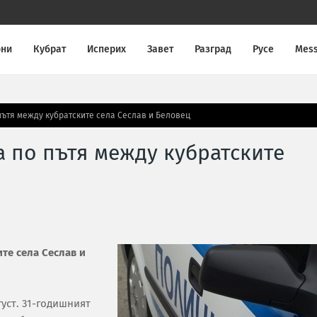
они
Кубрат
Исперих
Завет
Разград
Русе
Mes
ътя между кубратските села Сеслав и Беловец
 по пътя между кубратските
те села Сеслав и
густ. 31-годишният