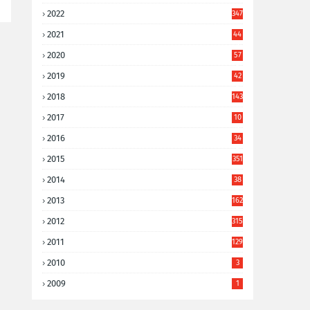
2022
347
2021
44
3
2020
57
8
2019
42
8
2018
143
2017
10
9
2016
34
8
2015
351
2014
38
6
2013
162
2012
315
2011
129
2010
3
2009
1