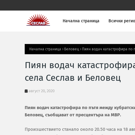
Начална страница
Всички реги
Начална страница
Беловец
Пиян водач катастрофира по п
Пиян водач катастрофира
села Сеслав и Беловец
август 20, 2020
Пиян водач катастрофира по пътя между кубратски
Беловец, съобщават от пресцентъра на МВР.
Произшествието станало около 20.50 часа на 18 ав