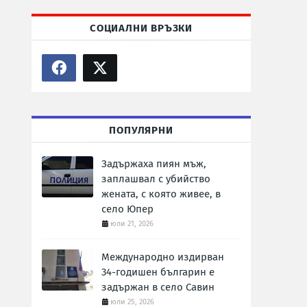
СОЦИАЛНИ ВРЪЗКИ
ПОПУЛЯРНИ
Задържаха пиян мъж,
заплашвал с убийство
жената, с която живее, в
село Юпер
юли 21, 2026
Международно издирван
34-годишен българин е
задържан в село Савин
юли 25, 2026