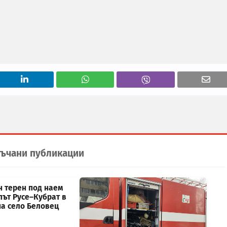
ъчани публикации
н терен под наем
път Русе–Кубрат в
на село Беловец