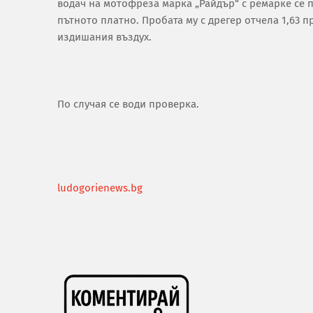
водач на мотофреза марка „Райдър“ с ремарке се 
пътното платно. Пробата му с дрегер отчела 1,63 
издишания въздух.
По случая се води проверка.
ludogorienews.bg