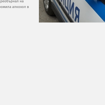
преобърнал на
промила алкохол в