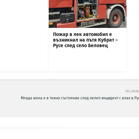
Пожар в лек автомобил е
възникнал на пътя Кубрат –
Русе след село Беловец
ПО-НОВ
Млада жена е в тежко състояние след нелеп инцидент с влак в Ру