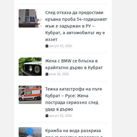
След отказа да предостави
кръвна проба 54-годишният
мъж е задържан в РУ –
Кубрат, а автомобилът му е
иззет
август 03, 2026
Жена с BMW се блъсна в
крайпътно дърво в Кубрат
юли 28, 2026
Тежка катастрофа на пътя
Кубрат – Русе: Жена
пострада сериозно след
удар в дърво
август 02, 2026
Кражба на вода разкриха