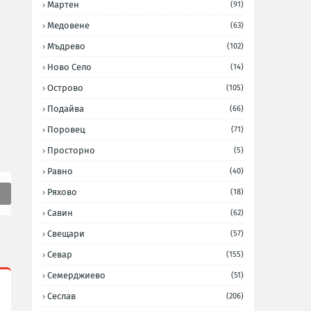
Мартен
(91)
Медовене
(63)
Мъдрево
(102)
Ново Село
(14)
Острово
(105)
Подайва
(66)
Поровец
(71)
Просторно
(5)
Равно
(40)
Ряхово
(18)
Савин
(62)
Свещари
(57)
Севар
(155)
Семерджиево
(51)
Сеслав
(206)