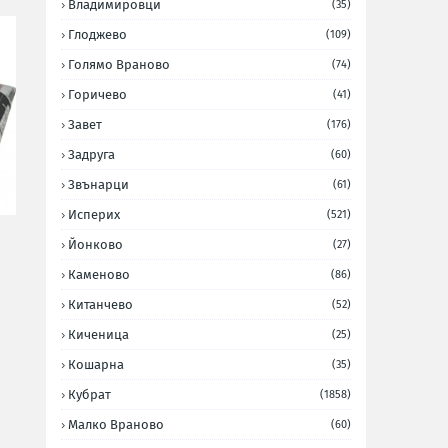
Владимировци
(35)
Глоджево
(109)
Голямо Враново
(74)
Горичево
(41)
Завет
(176)
Задруга
(60)
Звънарци
(61)
Исперих
(521)
Йонково
(27)
Каменово
(86)
Китанчево
(52)
Киченица
(25)
Кошарна
(35)
Кубрат
(1858)
Малко Враново
(60)