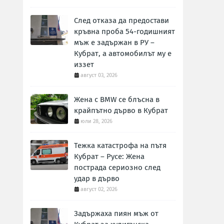
След отказа да предостави
кръвна проба 54-годишният
мъж е задържан в РУ –
Кубрат, а автомобилът му е
иззет
август 03, 2026
Жена с BMW се блъсна в
крайпътно дърво в Кубрат
юли 28, 2026
Тежка катастрофа на пътя
Кубрат – Русе: Жена
пострада сериозно след
удар в дърво
август 02, 2026
Задържаха пиян мъж от