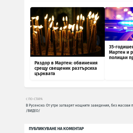
35-годише
Мартен и 
полицаи п
Раздор в Мартен: обвинения
срещу свещеник разтърсиха
църквата
ПО-СТАРА
В Русенско: От утре затварят нощните заведения, без масови 
/ВИДЕО/
ПУБЛИКУВАНЕ НА КОМЕНТАР