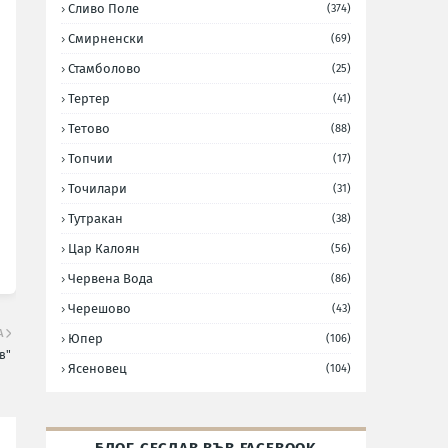
Сливо Поле
(374)
Смирненски
(69)
Стамболово
(25)
Тертер
(41)
Тетово
(88)
Топчии
(17)
Точилари
(31)
Тутракан
(38)
Цар Калоян
(56)
Червена Вода
(86)
Черешово
(43)
А
Юпер
(106)
в"
Ясеновец
(104)