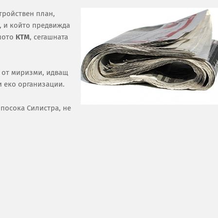
тройствен план,
, и който предвижда
вшото
КТМ
, сегашната
з от миризми, идващ
и еко организации.
 посока Силистра, не