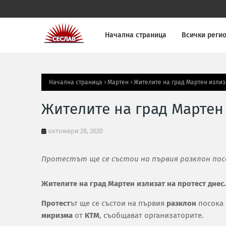
Начална страница
Всички реги
Начална страница
Мартен
Жителите на град Мартен излиз
Жителите на град Мартен 
октомври 28, 2020
Протестът ще се състои на първия разклон пос
Жителите на град Мартен излизат на протест днес.
Протест
ът ще се състои на първия
разклон
посока
миризма
от
КТМ
, съобщават организаторите.