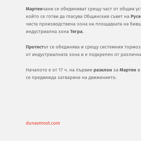
Мартен
чани се обединяват срещу част от общия ус
който се готви да гласува Общинския съвет на
Русе
чиста производствена зона на площадката на би
индустриална зона
Тегра
.
Протест
ът се обединява и срещу системния тормо
от индустриалната зона и е подкрепен от различн
Началото е от 17 ч. на първия
разклон
за
Мартен
в
се предвижда затваряне на движението.
dunavmost.com