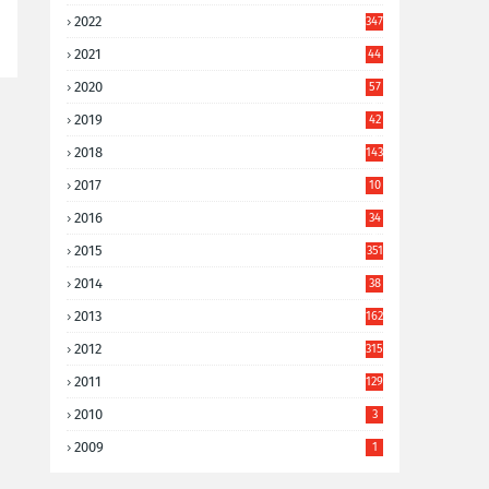
2022
347
2021
44
3
2020
57
8
2019
42
8
2018
143
2017
10
9
2016
34
8
2015
351
2014
38
6
2013
162
2012
315
2011
129
2010
3
2009
1