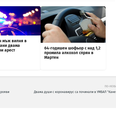
н мъж вилня в
рани двама
64-годишен шофьор с над 1,2
ри арест
промила алкохол спрян в
Мартен
ПО-НОВ
прояви
Двама души с коронавирус са починали в УМБАЛ "Кане