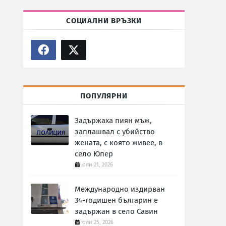
СОЦИАЛНИ ВРЪЗКИ
ПОПУЛЯРНИ
Задържаха пиян мъж,
заплашвал с убийство
жената, с която живее, в
село Юпер
юли 21, 2026
Международно издирван
34-годишен българин е
задържан в село Савин
юли 25, 2026