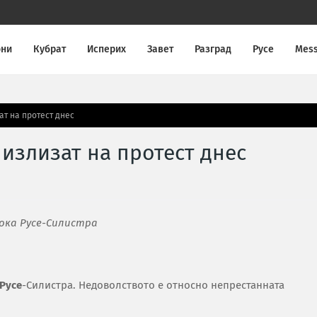
они
Кубрат
Исперих
Завет
Разград
Русе
Mes
ат на протест днес
излизат на протест днес
ока Русе-Силистра
Русе
-Силистра. Недоволството е относно непрестанната