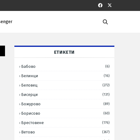
senger
ЕТИКЕТИ
Бабово
(6)
Белинци
(16)
Беловец
(272)
Бисерци
(131)
Божурово
(89)
Борисово
(60)
Брестовене
(176)
Ветово
(367)