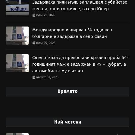
Задържаха пиян мъж, заплашвал с убийство
жената, с която живее, в село Юпер
юли 21, 2026
Международно издирван 34-годишен
българин е задържан в село Савин
юли 25, 2026
След отказа да предостави кръвна проба 54-
годишният мъж е задържан в РУ – Кубрат, а
автомобилът му е иззет
август 03, 2026
Времето
Най-четени