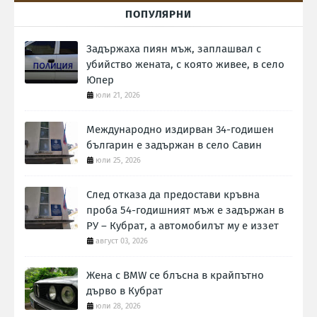
ПОПУЛЯРНИ
Задържаха пиян мъж, заплашвал с
убийство жената, с която живее, в село
Юпер
юли 21, 2026
Международно издирван 34-годишен
българин е задържан в село Савин
юли 25, 2026
След отказа да предостави кръвна
проба 54-годишният мъж е задържан в
РУ – Кубрат, а автомобилът му е иззет
август 03, 2026
Жена с BMW се блъсна в крайпътно
дърво в Кубрат
юли 28, 2026