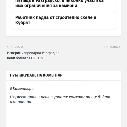
пътища в Разградско, в няколко участъка
има ограничения за камиони
Работник падна от строително скеле в
Кубрат
ПО-СТАРА
ПО-НОВА
Исперих изпреварва Разград по
нови болни с COVID-19
ПУБЛИКУВАНЕ НА КОМЕНТАР
0 Коментари
Неуместните и нецензурните коментари ще бъдат
изтривани.