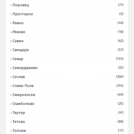
Поровец
(71)
Просторно
(5)
Равно
(40)
Ряхово
(18)
Савин
(62)
Свещари
(57)
Севар
(155)
Семерджиево
(51)
Сеслав
(206)
Сливо Поле
(374)
Смирненски
(69)
Стамболово
(25)
Тертер
(41)
Тетово
(88)
Топчии
(17)