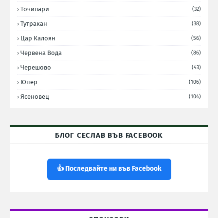
Точилари
(32)
Тутракан
(38)
Цар Калоян
(56)
Червена Вода
(86)
Черешово
(43)
Юпер
(106)
Ясеновец
(104)
БЛОГ СЕСЛАВ ВЪВ FACEBOOK
👍 Последвайте ни във Facebook