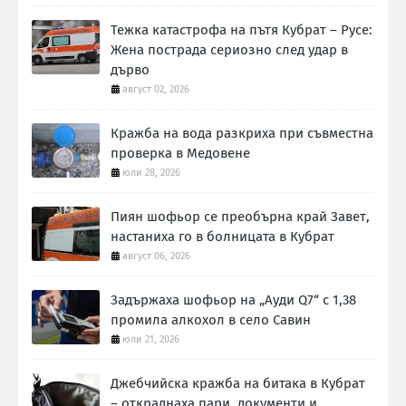
Тежка катастрофа на пътя Кубрат – Русе:
Жена пострада сериозно след удар в
дърво
август 02, 2026
Кражба на вода разкриха при съвместна
проверка в Медовене
юли 28, 2026
Пиян шофьор се преобърна край Завет,
настаниха го в болницата в Кубрат
август 06, 2026
Задържаха шофьор на „Ауди Q7“ с 1,38
промила алкохол в село Савин
юли 21, 2026
Джебчийска кражба на битака в Кубрат
– откраднаха пари, документи и