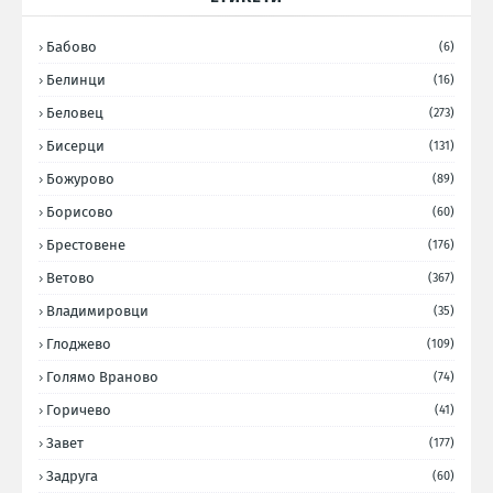
Бабово
(6)
Белинци
(16)
Беловец
(273)
Бисерци
(131)
Божурово
(89)
Борисово
(60)
Брестовене
(176)
Ветово
(367)
Владимировци
(35)
Глоджево
(109)
Голямо Враново
(74)
Горичево
(41)
Завет
(177)
Задруга
(60)