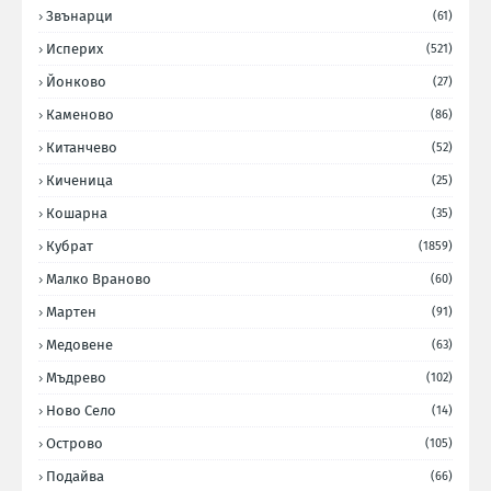
Звънарци
(61)
Исперих
(521)
Йонково
(27)
Каменово
(86)
Китанчево
(52)
Киченица
(25)
Кошарна
(35)
Кубрат
(1859)
Малко Враново
(60)
Мартен
(91)
Медовене
(63)
Мъдрево
(102)
Ново Село
(14)
Острово
(105)
Подайва
(66)