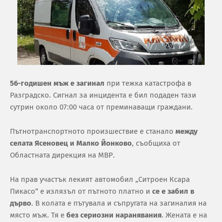
56-годишен мъж е загинал
при тежка катастрофа в
Разградско. Сигнал за инцидента е бил подаден тази
сутрин около 07:00 часа от преминаващи граждани.
Пътнотранспортното произшествие е станало
между
селата Ясеновец и Малко Йонково
, съобщиха от
Областната дирекция на МВР.
На прав участък лекият автомобил „Ситроен Ксара
Пикасо“ е излязъл от пътното платно и
се е забил в
дърво
. В колата е пътувала и съпругата на загиналия на
място мъж. Тя е
без сериозни наранявания
. Жената е на