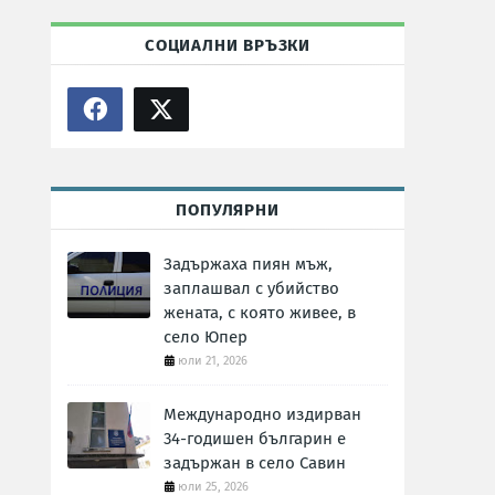
СОЦИАЛНИ ВРЪЗКИ
ПОПУЛЯРНИ
Задържаха пиян мъж,
заплашвал с убийство
жената, с която живее, в
село Юпер
юли 21, 2026
Международно издирван
34-годишен българин е
задържан в село Савин
юли 25, 2026