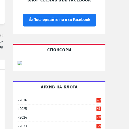
БЛОГ СЕСЛАВ ВЪВ FACEBOOK
👍 Последвайте ни във Facebook
А
е-
ад
СПОНСОРИ
АРХИВ НА БЛОГА
2026
277
2025
45
6
2024
331
2023
321