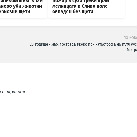
винекомплекс край
Пожар в сухи треви край
аново уби животни
мелницата в Сливо поле
сериозни щети
овладян без щети
ПО-НОВ
23-годишен мъж пострада тежко при катастрофа на пътя Рус
Разгр
 изтривани.