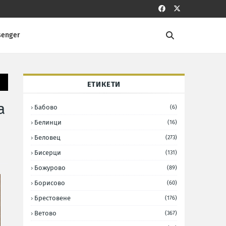
senger
ЕТИКЕТИ
а
Бабово
(6)
Белинци
(16)
Беловец
(273)
Бисерци
(131)
Божурово
(89)
Борисово
(60)
Брестовене
(176)
Ветово
(367)