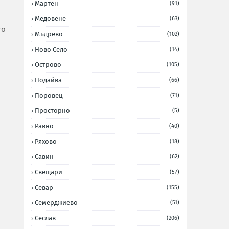
Мартен
(91)
Медовене
(63)
то
Мъдрево
(102)
Ново Село
(14)
Острово
(105)
Подайва
(66)
Поровец
(71)
Просторно
(5)
Равно
(40)
Ряхово
(18)
Савин
(62)
Свещари
(57)
Севар
(155)
Семерджиево
(51)
Сеслав
(206)