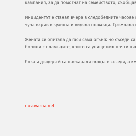
кампания, за да помогнат на семейството, съобщав
Инцидентът е станал вчера в следобедните часове 
чула взрив в кухнята и видяла пламъци. Гръмнала г
Жената се опитала да гаси сама огъня: но съседи са
борили с пламъците, които са унищожил почти ця
Янка и дъщеря й са прекарали нощта в съседи, а к
novavarna.net