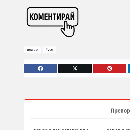
пожар
Русе
Препор