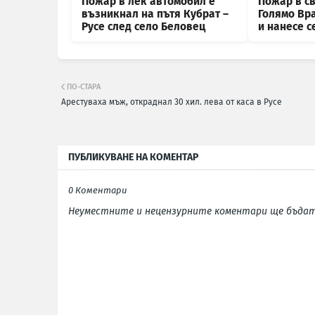
Пожар в лек автомобил е
Пожар в с
възникнал на пътя Кубрат –
Голямо Вр
Русе след село Беловец
и нанесе 
ПО-СТАРА
Арестуваха мъж, откраднал 30 хил. лева от каса в Русе
ПУБЛИКУВАНЕ НА КОМЕНТАР
0 Коментари
Неуместните и нецензурните коментари ще бъдат