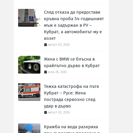
След отказа да предостави
кръвна проба 54-годишният
мъж е задържан в РУ –
Кубрат, а автомобилът му е
иззет
август 03, 2026
Жена с BMW се блъсна в
крайпътно дърво в Кубрат
юли 28, 2026
Тежка катастрофа на пътя
Кубрат – Русе: Жена
пострада сериозно след
удар в дърво
август 02, 2026
Кражба на вода разкриха