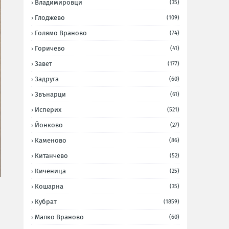
Владимировци
(35)
Глоджево
(109)
Голямо Враново
(74)
Горичево
(41)
Завет
(177)
Задруга
(60)
Звънарци
(61)
Исперих
(521)
Йонково
(27)
Каменово
(86)
Китанчево
(52)
Киченица
(25)
Кошарна
(35)
Кубрат
(1859)
Малко Враново
(60)