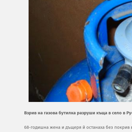
Взрив на газова бутилка разруши къща в село в Р
68-годишна жена и дъщеря й останаха без покрив 