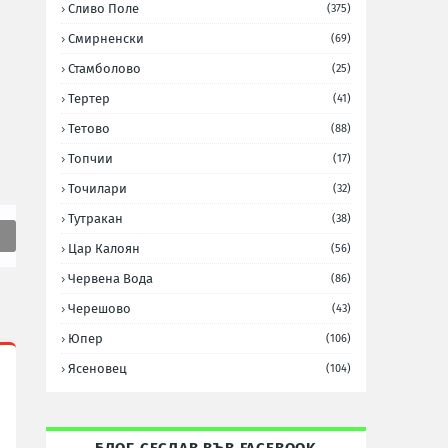
Сливо Поле
(375)
Смирненски
(69)
Стамболово
(25)
Тертер
(41)
Тетово
(88)
Топчии
(17)
Точилари
(32)
Тутракан
(38)
Цар Калоян
(56)
Червена Вода
(86)
Черешово
(43)
Юпер
(106)
Ясеновец
(104)