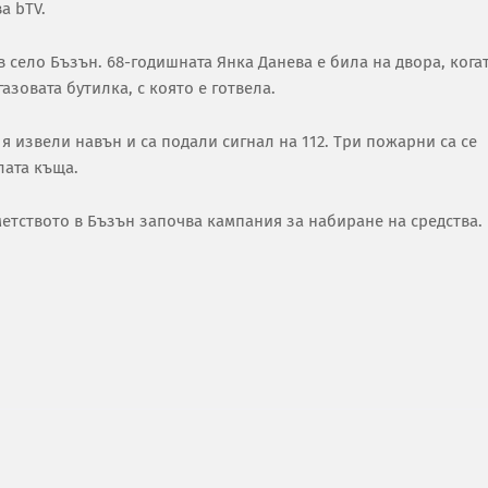
а bTV.
в село Бъзън. 68-годишната Янка Данева е била на двора, кога
азовата бутилка, с която е готвела.
 я извели навън и са подали сигнал на 112. Три пожарни са се
лата къща.
метството в Бъзън започва кампания за набиране на средства.