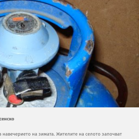
усенско
в навечерието на зимата. Жителите на селото започват