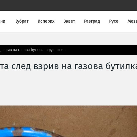
они
Кубрат
Исперих
Завет
Разград
Русе
Mes
 взрив на газова бутилка в русенско
та след взрив на газова бутилк