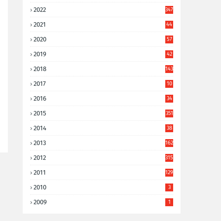
2022
347
2021
44
3
2020
57
8
2019
42
8
2018
143
2017
10
9
2016
34
8
2015
351
2014
38
6
2013
162
2012
315
2011
129
2010
3
2009
1