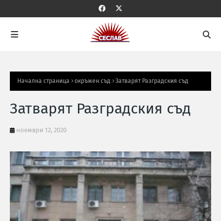
Начална страница
окръжен съд
Затварят Разградския съд
Затварят Разградския съд
ноември 12, 2020