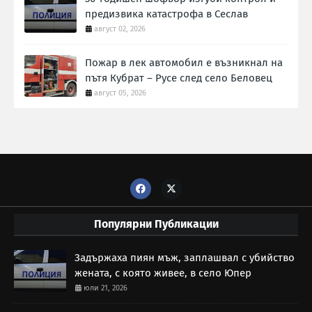
предизвика катастрофа в Сеслав
август 02, 2026
Пожар в лек автомобил е възникнал на
пътя Кубрат – Русе след село Беловец
август 05, 2026
Популярни Публикации
Задържаха пиян мъж, заплашвал с убийство
жената, с която живее, в село Юпер
юли 21, 2026