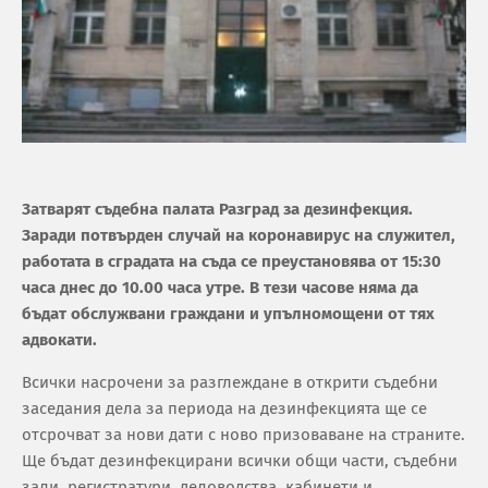
Затварят съдебна палата Разград за дезинфекция.
Заради потвърден случай на коронавирус на служител,
работата в сградата на съда се преустановява от 15:30
часа днес до 10.00 часа утре. В тези часове няма да
бъдат обслужвани граждани и упълномощени от тях
адвокати.
Всички насрочени за разглеждане в открити съдебни
заседания дела за периода на дезинфекцията ще се
отсрочват за нови дати с ново призоваване на страните.
Ще бъдат дезинфекцирани всички общи части, съдебни
зали, регистратури, деловодства, кабинети и