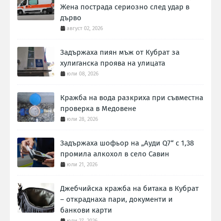
Жена пострада сериозно след удар в
дърво
август 02, 2026
Задържаха пиян мъж от Кубрат за
хулиганска проява на улицата
юли 08, 2026
Кражба на вода разкриха при съвместна
проверка в Медовене
юли 28, 2026
Задържаха шофьор на „Ауди Q7“ с 1,38
промила алкохол в село Савин
юли 21, 2026
Джебчийска кражба на битака в Кубрат
– откраднаха пари, документи и
банкови карти
юли 27, 2026