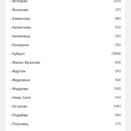
Исперих
(521)
Йонково
(27)
Каменово
(86)
Китанчево
(52)
Киченица
(25)
Кошарна
(35)
Кубрат
(1858)
Малко Враново
(60)
Мартен
(91)
Медовене
(63)
Мъдрево
(102)
Ново Село
(14)
Острово
(105)
Подайва
(66)
Поровец
(71)