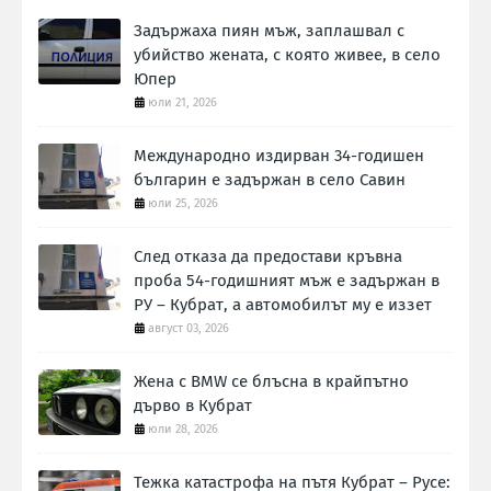
Задържаха пиян мъж, заплашвал с
убийство жената, с която живее, в село
Юпер
юли 21, 2026
Международно издирван 34-годишен
българин е задържан в село Савин
юли 25, 2026
След отказа да предостави кръвна
проба 54-годишният мъж е задържан в
РУ – Кубрат, а автомобилът му е иззет
август 03, 2026
Жена с BMW се блъсна в крайпътно
дърво в Кубрат
юли 28, 2026
Тежка катастрофа на пътя Кубрат – Русе: