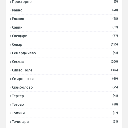
Просторно
(5)
Равно
(40)
Ряхово
(18)
Савин
(62)
Свещари
(57)
Севар
(155)
Семерджиево
(51)
Сеслав
(206)
Сливо Поле
(374)
Смирненски
(69)
Стамболово
(25)
Тертер
(41)
Тетово
(88)
Топчии
(17)
Точилари
(31)