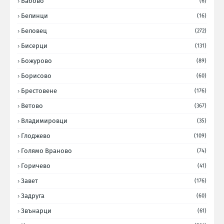
Бабово
(6)
Белинци
(16)
Беловец
(272)
Бисерци
(131)
Божурово
(89)
Борисово
(60)
Брестовене
(176)
Ветово
(367)
Владимировци
(35)
Глоджево
(109)
Голямо Враново
(74)
Горичево
(41)
Завет
(176)
Задруга
(60)
Звънарци
(61)