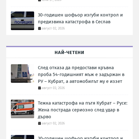
30-годишен шофьор изгуби контрол и
предизвика катастрофа в Сеслав
август 02, 2026
НАЙ-ЧЕТЕНИ
След отказа да предостави кръвна
проба 54-годишният мъж е задържан в
РУ – Кубрат, а автомобилът му е иззет
август 03, 2026
Тежка катастрофа на пътя Кубрат – Русе:
Жена пострада сериозно след удар в
дърво
август 02, 2026
30-годишен шофьор изгуби контрол и