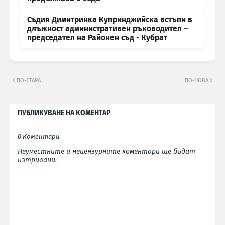
Съдия Димитринка Купринджийска встъпи в
длъжност административен ръководител –
председател на Районен съд - Кубрат
ПО-СТАРА
ПО-НОВА
ПУБЛИКУВАНЕ НА КОМЕНТАР
0 Коментари
Неуместните и нецензурните коментари ще бъдат
изтривани.