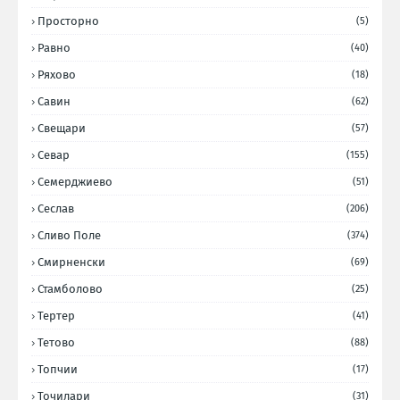
Просторно
(5)
Равно
(40)
Ряхово
(18)
Савин
(62)
Свещари
(57)
Севар
(155)
Семерджиево
(51)
Сеслав
(206)
Сливо Поле
(374)
Смирненски
(69)
Стамболово
(25)
Тертер
(41)
Тетово
(88)
Топчии
(17)
Точилари
(31)