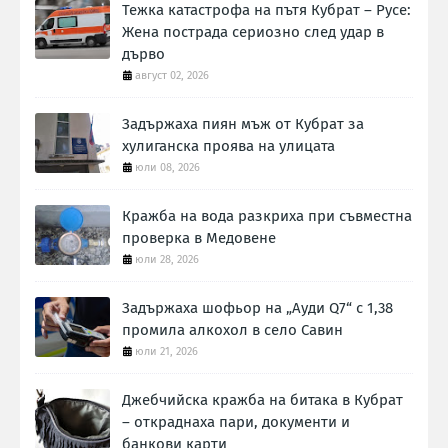
Тежка катастрофа на пътя Кубрат – Русе:
Жена пострада сериозно след удар в
дърво
август 02, 2026
Задържаха пиян мъж от Кубрат за
хулиганска проява на улицата
юли 08, 2026
Кражба на вода разкриха при съвместна
проверка в Медовене
юли 28, 2026
Задържаха шофьор на „Ауди Q7“ с 1,38
промила алкохол в село Савин
юли 21, 2026
Джебчийска кражба на битака в Кубрат
– откраднаха пари, документи и
банкови карти