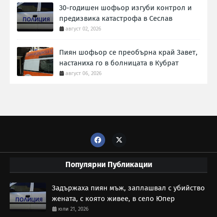
30-годишен шофьор изгуби контрол и
предизвика катастрофа в Сеслав
август 02, 2026
Пиян шофьор се преобърна край Завет,
настаниха го в болницата в Кубрат
август 06, 2026
Популярни Публикации
Задържаха пиян мъж, заплашвал с убийство
жената, с която живее, в село Юпер
юли 21, 2026