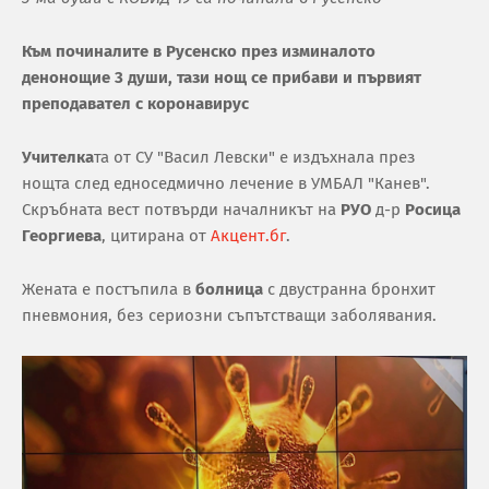
Към починалите в Русенско през изминалото
денонощие 3 души, тази нощ се прибави и първият
преподавател с коронавирус
Учителка
та от СУ "Васил Левски" е издъхнала през
нощта след едноседмично лечение в УМБАЛ "Канев".
Скръбната вест потвърди началникът на
РУО
д-р
Росица
Георгиева
, цитирана от
Акцент.бг
.
Жената е постъпила в
болница
с двустранна бронхит
пневмония, без сериозни съпътстващи заболявания.