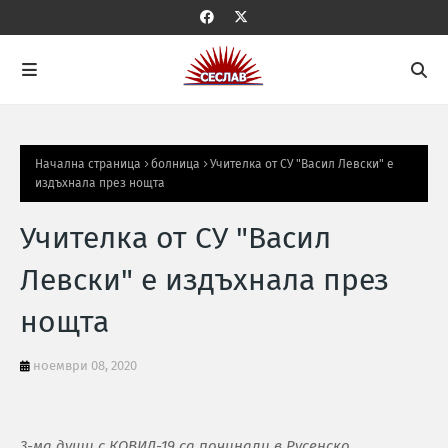
Начална страница
болница
Учителка от СУ "Васил Левски" е
издъхнала през нощта
Учителка от СУ "Васил
Левски" е издъхнала през
нощта
ноември 08, 2020
3-ма души с КОВИД-19 са починали в Русенско