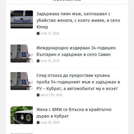
Задържаха пиян мъж, заплашвал с
убийство жената, с която живее, в село
Юпер
юли 21, 2026
Международно издирван 34-годишен
българин е задържан в село Савин
юли 25, 2026
След отказа да предостави кръвна
проба 54-годишният мъж е задържан в
РУ – Кубрат, а автомобилът му е иззет
август 03, 2026
Жена с BMW се блъсна в крайпътно
дърво в Кубрат
юли 28, 2026