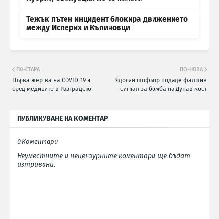
Тежък пътен инцидент блокира движението
между Исперих и Къпиновци
ПО-СТАРА
ПО-НОВА
Първа жертва на COVID-19 и
Ядосан шофьор подаде фалшив
сред медиците в Разградско
сигнал за бомба на Дунав мост
ПУБЛИКУВАНЕ НА КОМЕНТАР
0 Коментари
Неуместните и нецензурните коментари ще бъдат
изтривани.