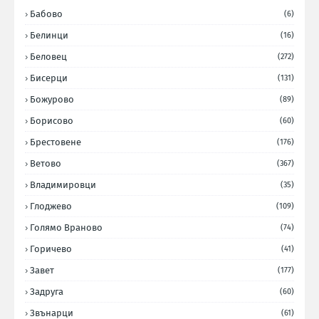
Бабово
(6)
Белинци
(16)
Беловец
(272)
Бисерци
(131)
Божурово
(89)
Борисово
(60)
Брестовене
(176)
Ветово
(367)
Владимировци
(35)
Глоджево
(109)
Голямо Враново
(74)
Горичево
(41)
Завет
(177)
Задруга
(60)
Звънарци
(61)