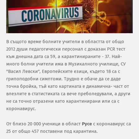
В същото време болните учители в областта от общо
2012 души педагогически персонал с доказан PCR тест
към днешна дата са 59, а карантинираните - 37. Най-
много болни учители има в Музикалното училище, СУ
"Васил Левски", Европейските езици, където 18 са с
грипоподобни симптоми. Трудно е обаче да се даде
точна бройка, тъй като картината е динамична- част от
влезлите в статистиката са вече преболедували, а други
не са точно отразени като карантинирани или са с
коронавирус.
От близо 20 000 ученици в област
Русе
с коронавирус са
25 от общо 457 поставени под карантина.