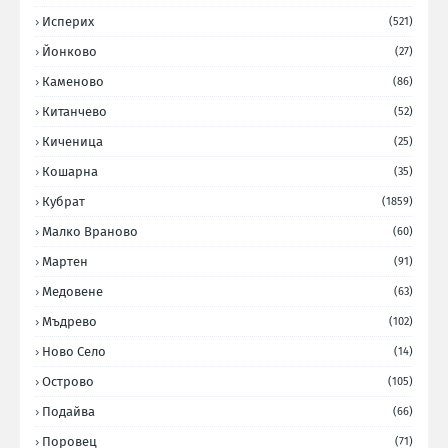
Исперих
(521)
Йонково
(27)
Каменово
(86)
Китанчево
(52)
Киченица
(25)
Кошарна
(35)
Кубрат
(1859)
Малко Враново
(60)
Мартен
(91)
Медовене
(63)
Мъдрево
(102)
Ново Село
(14)
Острово
(105)
Подайва
(66)
Поровец
(71)