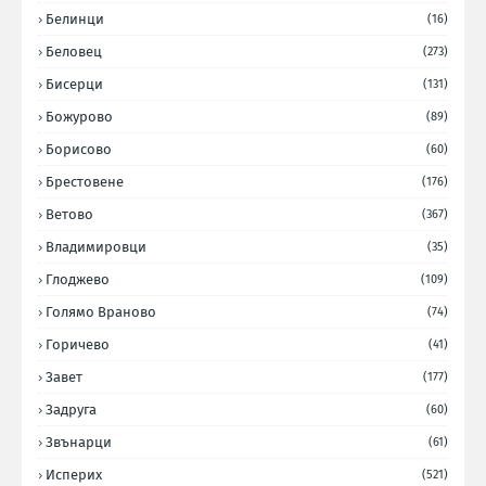
Белинци
(16)
Беловец
(273)
Бисерци
(131)
Божурово
(89)
Борисово
(60)
Брестовене
(176)
Ветово
(367)
Владимировци
(35)
Глоджево
(109)
Голямо Враново
(74)
Горичево
(41)
Завет
(177)
Задруга
(60)
Звънарци
(61)
Исперих
(521)