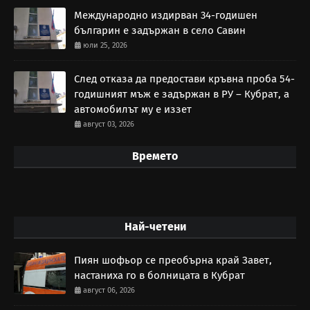
Международно издирван 34-годишен
българин е задържан в село Савин
юли 25, 2026
След отказа да предостави кръвна проба 54-
годишният мъж е задържан в РУ – Кубрат, а
автомобилът му е иззет
август 03, 2026
Времето
Най-четени
Пиян шофьор се преобърна край Завет,
настаниха го в болницата в Кубрат
август 06, 2026