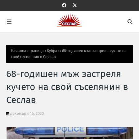
Начална страница
Кубрат
68-годишен мъж застреля кучето на
свой съселянин в Сеслав
68-годишен мъж застреля
кучето на свой съселянин в
Сеслав
декември 16, 2020