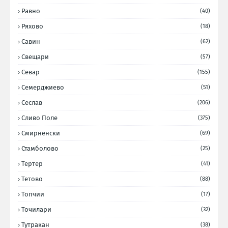
Равно
(40)
Ряхово
(18)
Савин
(62)
Свещари
(57)
Севар
(155)
Семерджиево
(51)
Сеслав
(206)
Сливо Поле
(375)
Смирненски
(69)
Стамболово
(25)
Тертер
(41)
Тетово
(88)
Топчии
(17)
Точилари
(32)
Тутракан
(38)