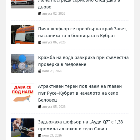
Жена пострада сериозно след удар в
дърво
август 02, 2026
Пиян шофьор се преобърна край Завет,
настаниха го в болницата в Кубрат
август 06, 2026
Кражба на вода разкриха при съвместна
проверка в Медовене
юли 28, 2026
Атрактивен терен под наем на главен
път Русе–Кубрат в началото на село
Беловец
август 05, 2026
Задържаха шофьор на „Ауди Q7“ с 1,38
промила алкохол в село Савин
юли 21, 2026