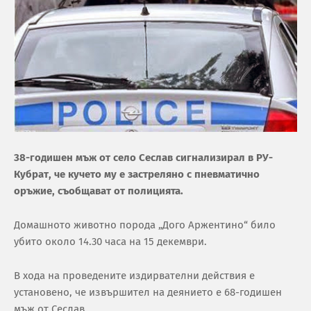
38-годишен мъж от село Сеслав сигнализирал в РУ-
Кубрат, че кучето му е застреляно с пневматично
оръжие, съобщават от полицията.
Домашното животно порода „Дого Аржентино“ било
убито около 14.30 часа на 15 декември.
В хода на проведените издирвателни действия е
установено, че извършител на деянието е 68-годишен
мъж от Сеслав.