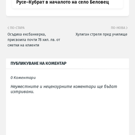
Русе–Кубрат в началото на село Беловец
ПО-СТАРА
ПО-НОВА
Осъдиха ексбанкерка,
Хулиган стреля пред училище
присвоила почти 78 хил. лв. от
сметки на клиенти
ПУБЛИКУВАНЕ НА КОМЕНТАР
0 Коментари
Неуместните и нецензурните коментари ще бъдат
изтривани.