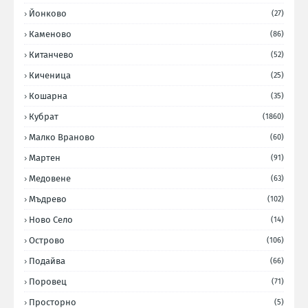
Йонково
(27)
Каменово
(86)
Китанчево
(52)
Киченица
(25)
Кошарна
(35)
Кубрат
(1860)
Малко Враново
(60)
Мартен
(91)
Медовене
(63)
Мъдрево
(102)
Ново Село
(14)
Острово
(106)
Подайва
(66)
Поровец
(71)
Просторно
(5)