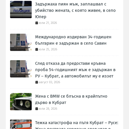
Задържаха пиян мъж, заплашвал с
убийство жената, с която живее, в село
Юпер
юли 21, 2026
Международно издирван 34-годишен
българин е задържан в село Савин
юли 25, 2026
След отказа да предостави кръвна
проба 54-годишният мъж е задържан в
РУ – Кубрат, а автомобилът му е иззет
август 03, 2026
Жена с BMW се блъсна в крайпътно
дърво в Кубрат
юли 28, 2026
Тежка катастрофа на пътя Кубрат – Русе: