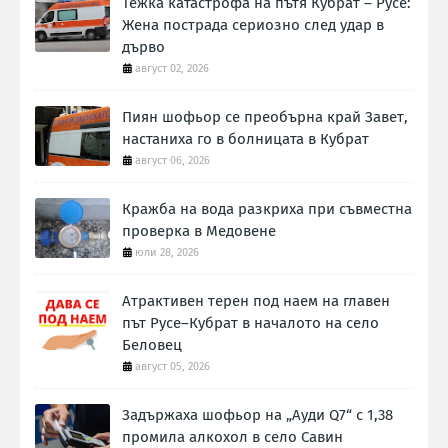
Тежка катастрофа на пътя Кубрат – Русе:
Жена пострада сериозно след удар в
дърво
август 02, 2026
Пиян шофьор се преобърна край Завет,
настаниха го в болницата в Кубрат
август 06, 2026
Кражба на вода разкриха при съвместна
проверка в Медовене
юли 28, 2026
Атрактивен терен под наем на главен
път Русе–Кубрат в началото на село
Беловец
август 05, 2026
Задържаха шофьор на „Ауди Q7“ с 1,38
промила алкохол в село Савин