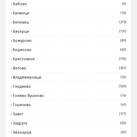
Бабово
(6)
Белинци
(16)
Беловец
(273)
Бисерци
(131)
Божурово
(89)
Борисово
(60)
Брестовене
(176)
Ветово
(367)
Владимировци
(35)
Глоджево
(109)
Голямо Враново
(74)
Горичево
(41)
Завет
(177)
Задруга
(60)
Звънарци
(61)