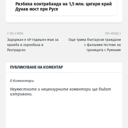
Разбиха контрабанда на 1,5 млн. цигари край
Дунав мост при Русе
ПО-СТАРА
ПО-НОВА
Задържан е 49-годишен мъж за
Още трима български граждани
кражба в зърнобаза в
с фалшиви тестове на
Разградско
границата с Румъния
ПУБЛИКУВАНЕ НА КОМЕНТАР
0 Коментари
Неуместните и нецензурните коментари ще бъдат
изтривани.