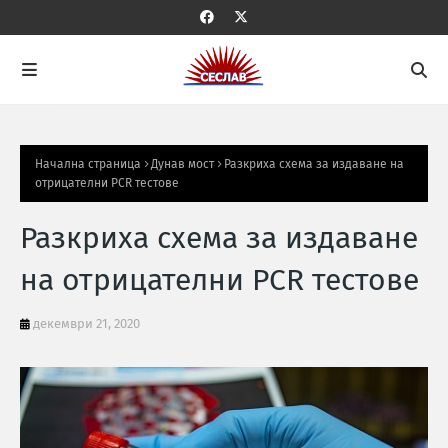
Начална страница
Дунав мост
Разкриха схема за издаване на
отрицателни PCR тестове
Разкриха схема за издаване
на отрицателни PCR тестове
декември 21, 2020