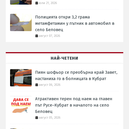
юли 21, 2026
Полицията откри 3,2 грама
метамфетамин у пътник в автомобил в
село Беловец
август 07, 2026
НАЙ-ЧЕТЕНИ
Пиян шофьор се преобърна край Завет,
настаниха го в болницата в Кубрат
август 06, 2026
Атрактивен терен под наем на главен
път Русе–Кубрат в началото на село
Беловец
август 05, 2026