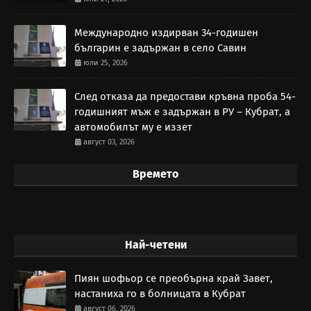
Международно издирван 34-годишен
българин е задържан в село Савин
юли 25, 2026
След отказа да предостави кръвна проба 54-
годишният мъж е задържан в РУ – Кубрат, а
автомобилът му е иззет
август 03, 2026
Времето
Най-четени
Пиян шофьор се преобърна край Завет,
настаниха го в болницата в Кубрат
август 06, 2026