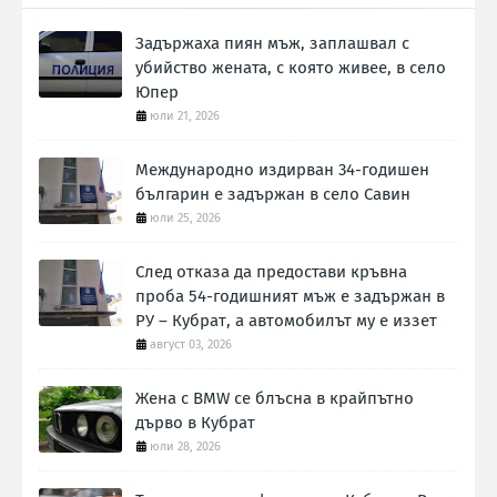
Задържаха пиян мъж, заплашвал с
убийство жената, с която живее, в село
Юпер
юли 21, 2026
Международно издирван 34-годишен
българин е задържан в село Савин
юли 25, 2026
След отказа да предостави кръвна
проба 54-годишният мъж е задържан в
РУ – Кубрат, а автомобилът му е иззет
август 03, 2026
Жена с BMW се блъсна в крайпътно
дърво в Кубрат
юли 28, 2026