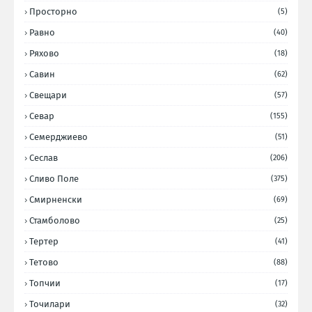
Просторно
(5)
Равно
(40)
Ряхово
(18)
Савин
(62)
Свещари
(57)
Севар
(155)
Семерджиево
(51)
Сеслав
(206)
Сливо Поле
(375)
Смирненски
(69)
Стамболово
(25)
Тертер
(41)
Тетово
(88)
Топчии
(17)
Точилари
(32)