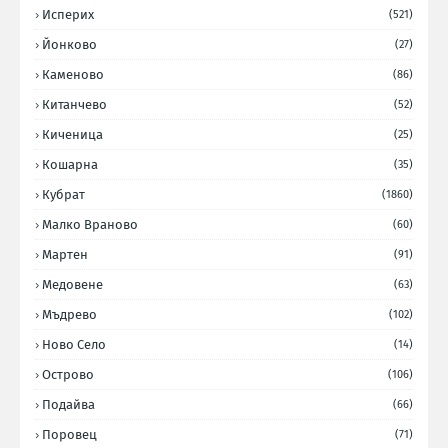
Исперих
(521)
Йонково
(27)
Каменово
(86)
Китанчево
(52)
Киченица
(25)
Кошарна
(35)
Кубрат
(1860)
Малко Враново
(60)
Мартен
(91)
Медовене
(63)
Мъдрево
(102)
Ново Село
(14)
Острово
(106)
Подайва
(66)
Поровец
(71)