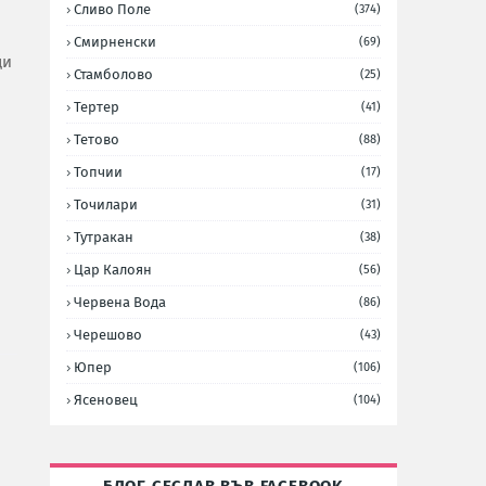
Сливо Поле
(374)
Смирненски
(69)
ди
Стамболово
(25)
Тертер
(41)
Тетово
(88)
Топчии
(17)
Точилари
(31)
Тутракан
(38)
Цар Калоян
(56)
Червена Вода
(86)
Черешово
(43)
Юпер
(106)
Ясеновец
(104)