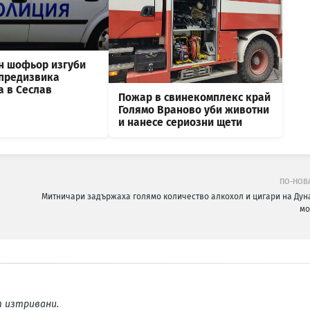
н шофьор изгуби
 предизвика
а в Сеслав
Пожар в свинекомплекс край
Голямо Враново уби животни
и нанесе сериозни щети
ПО-НОВ
Митничари задържаха голямо количество алкохол и цигари на Дун
мо
 изтривани.