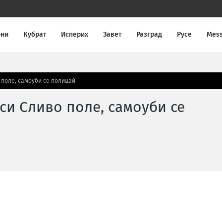
они
Кубрат
Исперих
Завет
Разград
Русе
Mes
 поле, самоуби се полицай
си Сливо поле, самоуби се