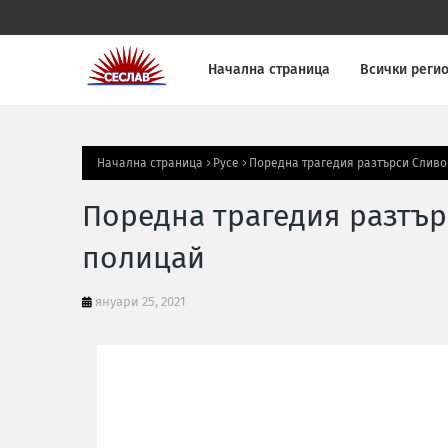
Начална страница
Всички реги
Начална страница
Русе
Поредна трагедия разтърси Сливо
Поредна трагедия разтър
полицай
януари 25, 2021