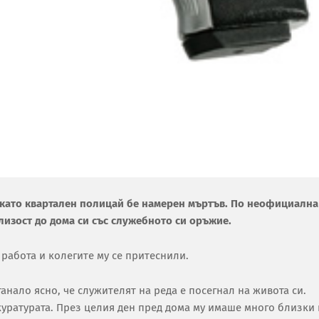
д като квартален полицай бе намерен мъртъв. По неофициална
изост до дома си със служебното си оръжие.
 работа и колегите му се притеснили.
анало ясно, че служителят на реда е посегнал на живота си.
куратурата. През целия ден пред дома му имаше много близки 