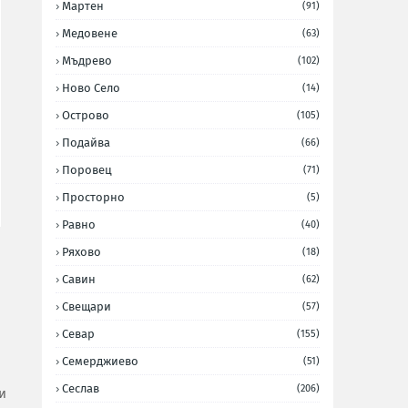
Мартен
(91)
Медовене
(63)
Мъдрево
(102)
Ново Село
(14)
Острово
(105)
Подайва
(66)
Поровец
(71)
Просторно
(5)
Равно
(40)
Ряхово
(18)
Савин
(62)
Свещари
(57)
Севар
(155)
Семерджиево
(51)
Сеслав
(206)
и