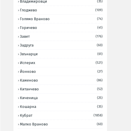
Владимировци
(35)
Глоджево
(109)
Голямо Враново
(74)
Горичево
(41)
Завет
(176)
Задруга
(60)
Звънарци
(61)
Исперих
(521)
Йонково
(27)
Каменово
(86)
Китанчево
(52)
Киченица
(25)
Кошарна
(35)
Кубрат
(1858)
Малко Враново
(60)