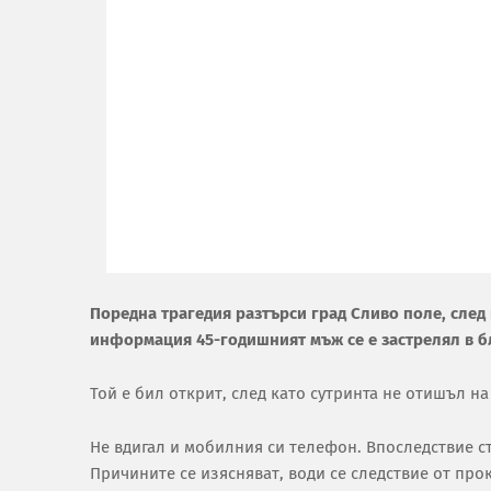
Поредна трагедия разтърси град Сливо поле, сле
информация 45-годишният мъж се е застрелял в бл
Той е бил открит, след като сутринта не отишъл на
Не вдигал и мобилния си телефон. Впоследствие ст
Причините се изясняват, води се следствие от про