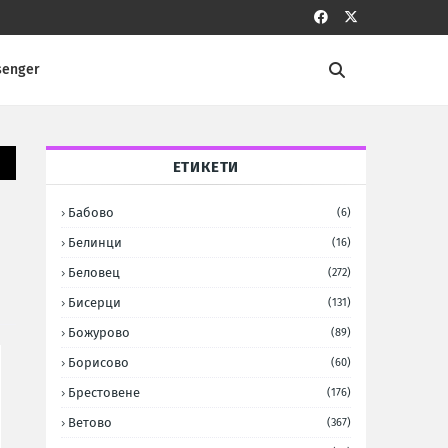
senger
ЕТИКЕТИ
Бабово
(6)
Белинци
(16)
Беловец
(272)
Бисерци
(131)
Божурово
(89)
Борисово
(60)
Брестовене
(176)
Ветово
(367)