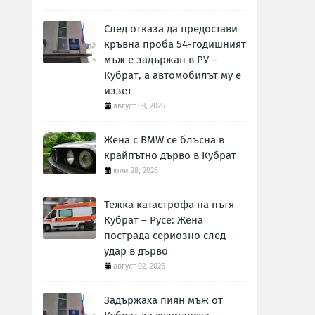
След отказа да предостави
кръвна проба 54-годишният
мъж е задържан в РУ –
Кубрат, а автомобилът му е
иззет
август 03, 2026
Жена с BMW се блъсна в
крайпътно дърво в Кубрат
юли 28, 2026
Тежка катастрофа на пътя
Кубрат – Русе: Жена
пострада сериозно след
удар в дърво
август 02, 2026
Задържаха пиян мъж от