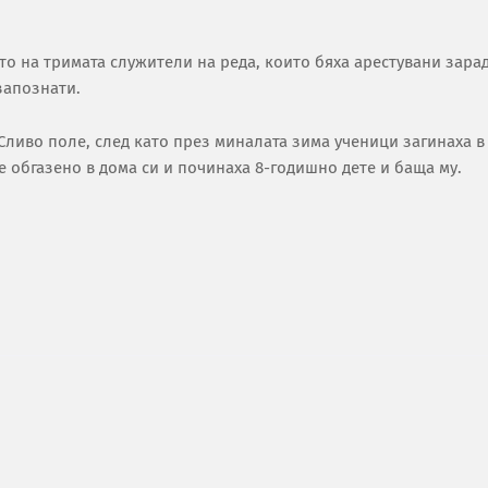
то на тримата служители на реда, които бяха арестувани зара
запознати.
 Сливо поле, след като през миналата зима ученици загинаха в
е обгазено в дома си и починаха 8-годишно дете и баща му.