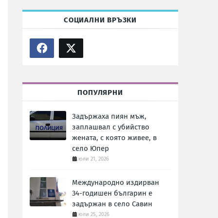
СОЦИАЛНИ ВРЪЗКИ
ПОПУЛЯРНИ
Задържаха пиян мъж,
заплашвал с убийство
жената, с която живее, в
село Юпер
юли 21, 2026
Международно издирван
34-годишен българин е
задържан в село Савин
юли 25, 2026