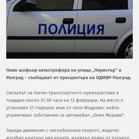
Пиян шофьор катастрофира на улица „Перистър“ в
Разград – съобщават от пресцентъра на ОДМВР-Разград.
Сигналът за пътно-транспортното произшествие е
подаден около 01.00 часа на 12 февруари. На място е
установен 31-годишен мъж от село Мъдрево, който
управлявал собствения си автомобил „Опел Мерива“.
Заради движение с несъобразена скорост, водачът
изгубил контрол над колата, излязъл вляво от пътното