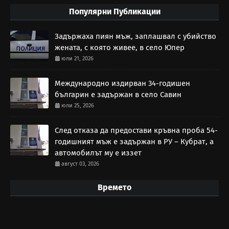
Популярни Публикации
Задържаха пиян мъж, заплашвал с убийство
жената, с която живее, в село Юпер
юли 21, 2026
Международно издирван 34-годишен
българин е задържан в село Савин
юли 25, 2026
След отказа да предостави кръвна проба 54-
годишният мъж е задържан в РУ – Кубрат, а
автомобилът му е иззет
август 03, 2026
Времето