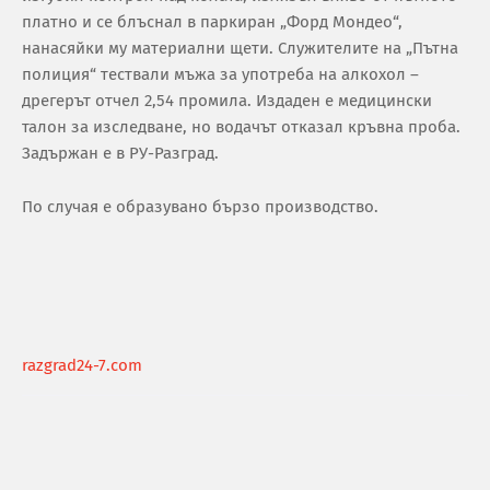
платно и се блъснал в паркиран „Форд Мондео“,
нанасяйки му материални щети. Служителите на „Пътна
полиция“ тествали мъжа за употреба на алкохол –
дрегерът отчел 2,54 промила. Издаден е медицински
талон за изследване, но водачът отказал кръвна проба.
Задържан е в РУ-Разград.
По случая е образувано бързо производство.
razgrad24-7.com