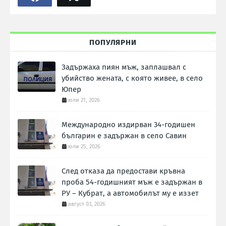
ПОПУЛЯРНИ
Задържаха пиян мъж, заплашвал с
убийство жената, с която живее, в село
Юпер
юли 21, 2026
Международно издирван 34-годишен
българин е задържан в село Савин
юли 25, 2026
След отказа да предостави кръвна
проба 54-годишният мъж е задържан в
РУ – Кубрат, а автомобилът му е иззет
август 03, 2026