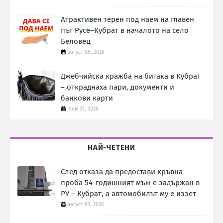
Атрактивен терен под наем на главен
път Русе–Кубрат в началото на село
Беловец
август 05, 2026
Джебчийска кражба на битака в Кубрат
– откраднаха пари, документи и
банкови карти
юли 27, 2026
НАЙ-ЧЕТЕНИ
След отказа да предостави кръвна
проба 54-годишният мъж е задържан в
РУ – Кубрат, а автомобилът му е иззет
август 03, 2026