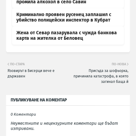
промила алкохол в село Савин
Криминално проявен русенец заплашил с
убийство полицейски инспектор в Кубрат
Жена от Севар пазарувала с чужда банкова
карта на жителка от Беловец
ПО-СТАРА
ПО-НОВА
Язовирът в Бисерци вече е
Присъда за шофьорка,
държавен
причинила катастрофа, в която
загинал баща й
ПУБЛИКУВАНЕ НА КОМЕНТАР
0 Коментари
Неуместните и нецензурните коментари ще бъдат
изтривани.