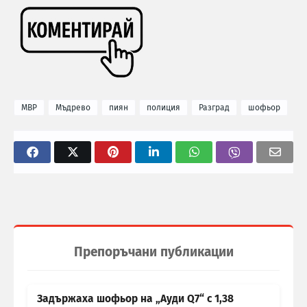
МВР
Мъдрево
пиян
полиция
Разград
шофьор
Препоръчани публикации
Задържаха шофьор на „Ауди Q7“ с 1,38