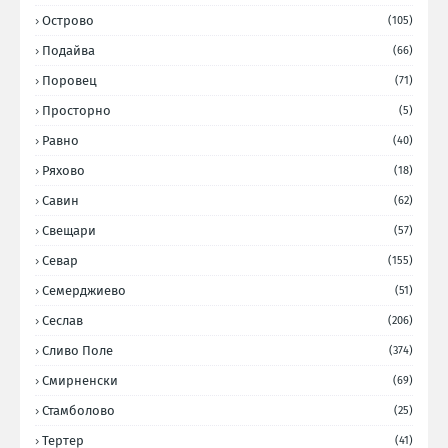
Острово
(105)
Подайва
(66)
Поровец
(71)
Просторно
(5)
Равно
(40)
Ряхово
(18)
Савин
(62)
Свещари
(57)
Севар
(155)
Семерджиево
(51)
Сеслав
(206)
Сливо Поле
(374)
Смирненски
(69)
Стамболово
(25)
Тертер
(41)