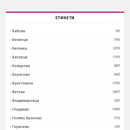
ЕТИКЕТИ
Бабово
(6)
Белинци
(16)
Беловец
(273)
Бисерци
(131)
Божурово
(89)
Борисово
(60)
Брестовене
(176)
Ветово
(367)
Владимировци
(35)
Глоджево
(109)
Голямо Враново
(74)
Горичево
(41)