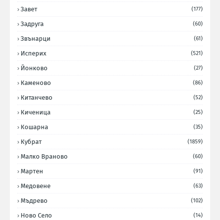
Завет
(177)
Задруга
(60)
Звънарци
(61)
Исперих
(521)
Йонково
(27)
Каменово
(86)
Китанчево
(52)
Киченица
(25)
Кошарна
(35)
Кубрат
(1859)
Малко Враново
(60)
Мартен
(91)
Медовене
(63)
Мъдрево
(102)
Ново Село
(14)