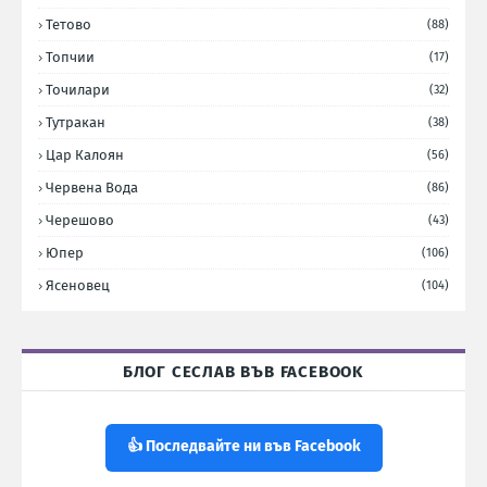
Тетово
(88)
Топчии
(17)
Точилари
(32)
Тутракан
(38)
Цар Калоян
(56)
Червена Вода
(86)
Черешово
(43)
Юпер
(106)
Ясеновец
(104)
БЛОГ СЕСЛАВ ВЪВ FACEBOOK
👍 Последвайте ни във Facebook