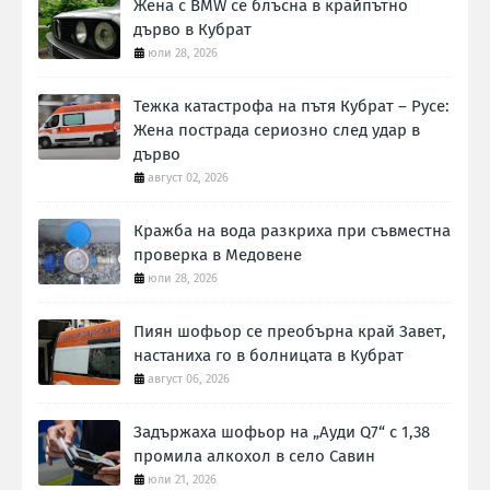
Жена с BMW се блъсна в крайпътно
дърво в Кубрат
юли 28, 2026
Тежка катастрофа на пътя Кубрат – Русе:
Жена пострада сериозно след удар в
дърво
август 02, 2026
Кражба на вода разкриха при съвместна
проверка в Медовене
юли 28, 2026
Пиян шофьор се преобърна край Завет,
настаниха го в болницата в Кубрат
август 06, 2026
Задържаха шофьор на „Ауди Q7“ с 1,38
промила алкохол в село Савин
юли 21, 2026