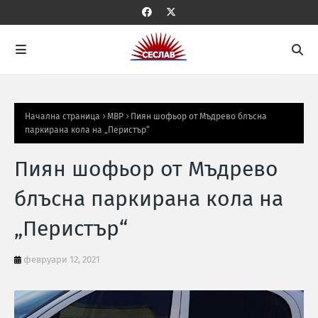
Начална страница
МВР
Пиян шофьор от Мъдрево блъсна
паркирана кола на „Перистър“
Пиян шофьор от Мъдрево
блъсна паркирана кола на
„Перистър“
февруари 12, 2021