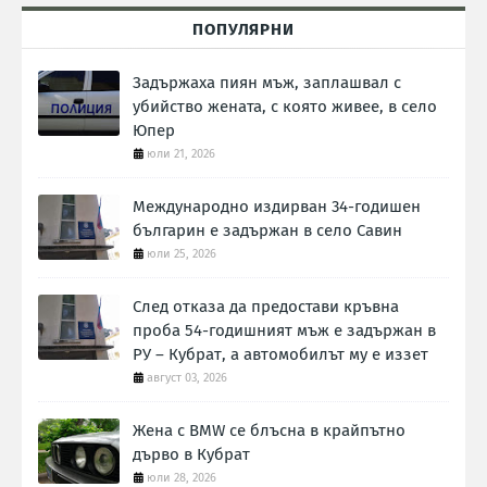
ПОПУЛЯРНИ
Задържаха пиян мъж, заплашвал с
убийство жената, с която живее, в село
Юпер
юли 21, 2026
Международно издирван 34-годишен
българин е задържан в село Савин
юли 25, 2026
След отказа да предостави кръвна
проба 54-годишният мъж е задържан в
РУ – Кубрат, а автомобилът му е иззет
август 03, 2026
Жена с BMW се блъсна в крайпътно
дърво в Кубрат
юли 28, 2026