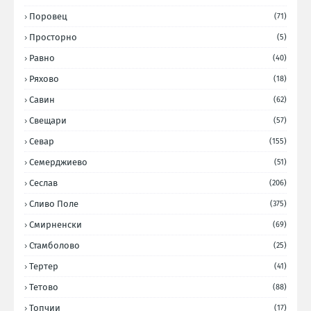
Поровец
(71)
Просторно
(5)
Равно
(40)
Ряхово
(18)
Савин
(62)
Свещари
(57)
Севар
(155)
Семерджиево
(51)
Сеслав
(206)
Сливо Поле
(375)
Смирненски
(69)
Стамболово
(25)
Тертер
(41)
Тетово
(88)
Топчии
(17)