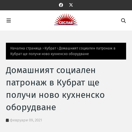
Начална страница
Кубрат
Домашният социален патронаж в
Кубрат ще получи ново кухненско оборудване
Домашният социален
патронаж в Кубрат ще
получи ново кухненско
оборудване
февруари 09, 2021