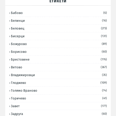
ЕТИКЕТИ
Бабово
(6)
Белинци
(16)
Беловец
(273)
Бисерци
(131)
Божурово
(89)
Борисово
(60)
Брестовене
(176)
Ветово
(367)
Владимировци
(35)
Глоджево
(109)
Голямо Враново
(74)
Горичево
(41)
Завет
(177)
Задруга
(60)