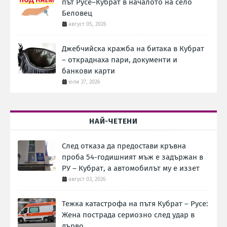
път Русе–Кубрат в началото на село
Беловец
август 05, 2026
Джебчийска кражба на битака в Кубрат
– откраднаха пари, документи и
банкови карти
юли 27, 2026
НАЙ-ЧЕТЕНИ
След отказа да предостави кръвна
проба 54-годишният мъж е задържан в
РУ – Кубрат, а автомобилът му е иззет
август 03, 2026
Тежка катастрофа на пътя Кубрат – Русе:
Жена пострада сериозно след удар в
дърво