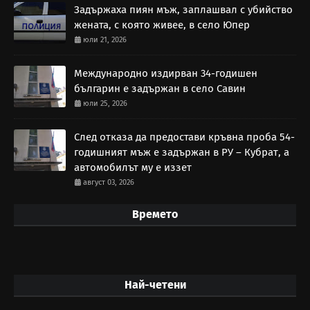
Задържаха пиян мъж, заплашвал с убийство
жената, с която живее, в село Юпер
юли 21, 2026
Международно издирван 34-годишен
българин е задържан в село Савин
юли 25, 2026
След отказа да предостави кръвна проба 54-
годишният мъж е задържан в РУ – Кубрат, а
автомобилът му е иззет
август 03, 2026
Времето
Най-четени