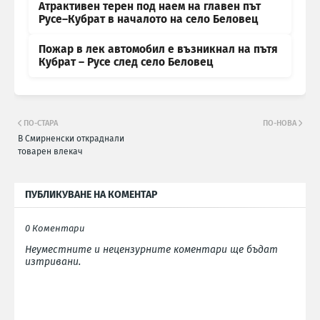
Атрактивен терен под наем на главен път
Русе–Кубрат в началото на село Беловец
Пожар в лек автомобил е възникнал на пътя
Кубрат – Русе след село Беловец
ПО-СТАРА
ПО-НОВА
В Смирненски откраднали
товарен влекач
ПУБЛИКУВАНЕ НА КОМЕНТАР
0 Коментари
Неуместните и нецензурните коментари ще бъдат
изтривани.