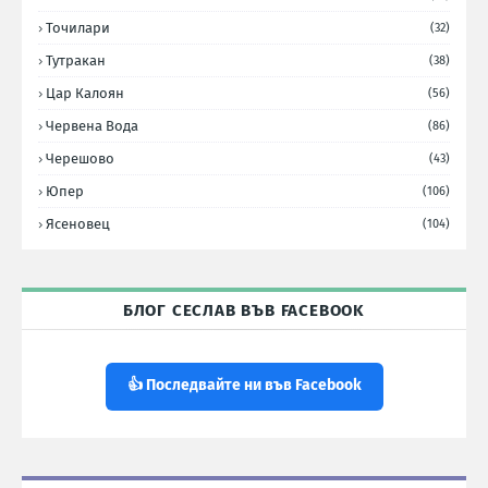
Точилари
(32)
Тутракан
(38)
Цар Калоян
(56)
Червена Вода
(86)
Черешово
(43)
Юпер
(106)
Ясеновец
(104)
БЛОГ СЕСЛАВ ВЪВ FACEBOOK
👍 Последвайте ни във Facebook