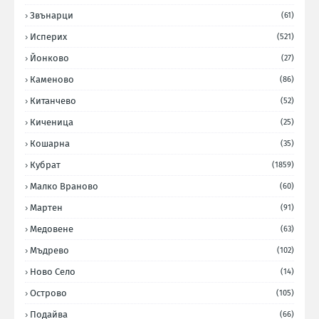
Звънарци
(61)
Исперих
(521)
Йонково
(27)
Каменово
(86)
Китанчево
(52)
Киченица
(25)
Кошарна
(35)
Кубрат
(1859)
Малко Враново
(60)
Мартен
(91)
Медовене
(63)
Мъдрево
(102)
Ново Село
(14)
Острово
(105)
Подайва
(66)