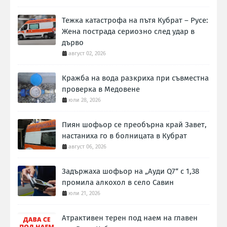
Тежка катастрофа на пътя Кубрат – Русе:
Жена пострада сериозно след удар в
дърво
август 02, 2026
Кражба на вода разкриха при съвместна
проверка в Медовене
юли 28, 2026
Пиян шофьор се преобърна край Завет,
настаниха го в болницата в Кубрат
август 06, 2026
Задържаха шофьор на „Ауди Q7“ с 1,38
промила алкохол в село Савин
юли 21, 2026
Атрактивен терен под наем на главен