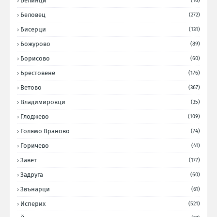
Белинци
(16)
Беловец
(272)
Бисерци
(131)
Божурово
(89)
Борисово
(60)
Брестовене
(176)
Ветово
(367)
Владимировци
(35)
Глоджево
(109)
Голямо Враново
(74)
Горичево
(41)
Завет
(177)
Задруга
(60)
Звънарци
(61)
Исперих
(521)