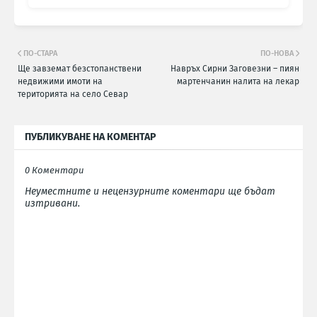
ПО-СТАРА
ПО-НОВА
Ще завземат безстопанствени
Навръх Сирни Заговезни – пиян
недвижими имоти на
мартенчанин налита на лекар
територията на село Севар
ПУБЛИКУВАНЕ НА КОМЕНТАР
0 Коментари
Неуместните и нецензурните коментари ще бъдат
изтривани.