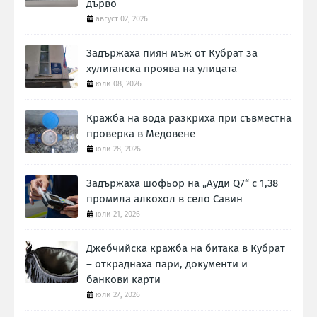
дърво
август 02, 2026
Задържаха пиян мъж от Кубрат за
хулиганска проява на улицата
юли 08, 2026
Кражба на вода разкриха при съвместна
проверка в Медовене
юли 28, 2026
Задържаха шофьор на „Ауди Q7“ с 1,38
промила алкохол в село Савин
юли 21, 2026
Джебчийска кражба на битака в Кубрат
– откраднаха пари, документи и
банкови карти
юли 27, 2026