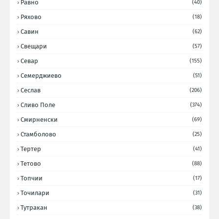
Равно
(40)
Ряхово
(18)
Савин
(62)
Свещари
(57)
Севар
(155)
Семерджиево
(51)
Сеслав
(206)
Сливо Поле
(374)
Смирненски
(69)
Стамболово
(25)
Тертер
(41)
Тетово
(88)
Топчии
(17)
Точилари
(31)
Тутракан
(38)