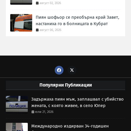
август 02, 2026
Пиян шофьор се преобърна край Завет,
настаниха го в болницата в Кубрат
август 06, 2026
Популярни Публикации
Задържаха пиян мъж, заплашвал с убийство
жената, с която живее, в село Юпер
юли 21, 2026
Международно издирван 34-годишен