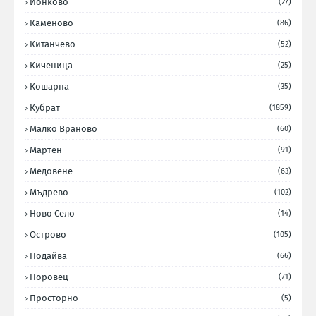
Йонково
(27)
Каменово
(86)
Китанчево
(52)
Киченица
(25)
Кошарна
(35)
Кубрат
(1859)
Малко Враново
(60)
Мартен
(91)
Медовене
(63)
Мъдрево
(102)
Ново Село
(14)
Острово
(105)
Подайва
(66)
Поровец
(71)
Просторно
(5)