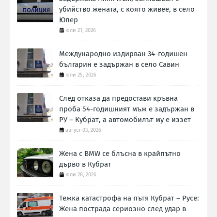
убийство жената, с която живее, в село
Юпер
юли 21, 2026
Международно издирван 34-годишен
българин е задържан в село Савин
юли 25, 2026
След отказа да предостави кръвна
проба 54-годишният мъж е задържан в
РУ – Кубрат, а автомобилът му е иззет
август 03, 2026
Жена с BMW се блъсна в крайпътно
дърво в Кубрат
юли 28, 2026
Тежка катастрофа на пътя Кубрат – Русе:
Жена пострада сериозно след удар в