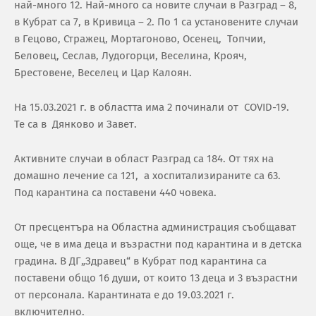
най-много 12. Най-много са новите случаи в Разград – 8,
в Кубрат са 7, в Кривица – 2. По 1 са установените случаи
в Гецово, Стражец, Мортагоново, Осенец, Топчии,
Беловец, Сеслав, Лудогорци, Веселина, Крояч,
Брестовене, Веселец и Цар Калоян.
На 15.03.2021 г. в областта има 2 починали от COVID-19.
Те са в Дянково и Завет.
Активните случаи в област Разград са 184. От тях на
домашно лечение са 121, а хоспитализираните са 63.
Под карантина са поставени 440 човека.
От пресцентъра на Областна администрация съобщават
още, че в има деца и възрастни под карантина и в детска
градина. В ДГ„Здравец“ в Кубрат под карантина са
поставени общо 16 души, от които 13 деца и 3 възрастни
от персонала. Карантината е до 19.03.2021 г.
включително.