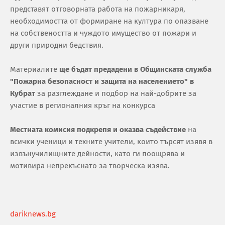
представят отговорната работа на пожарникаря,
необходимостта от формиране на култура по опазване
на собствеността и чуждото имущество от пожари и
други природни бедствия.
Материалите
ще бъдат предадени в Общинската служба
"Пожарна безопасност и защита на населението" в
Кубрат
за разглеждане и подбор на най-добрите за
участие в регионалния кръг на конкурса
Местната комисия подкрепя и оказва съдействие
на
всички ученици и техните учители, които търсят изявя в
извънучилищните дейности, като ги поощрява и
мотивира непрекъснато за творческа изява.
dariknews.bg