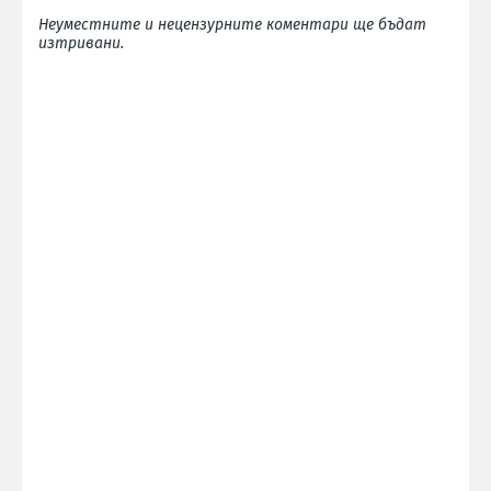
Неуместните и нецензурните коментари ще бъдат
изтривани.