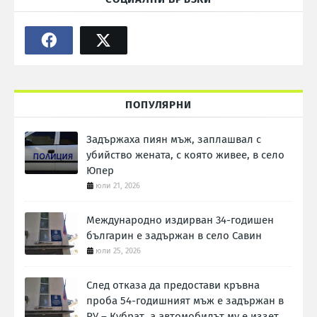
ПОПУЛЯРНИ
Задържаха пиян мъж, заплашвал с
убийство жената, с която живее, в село
Юпер
юли 21, 2026
Международно издирван 34-годишен
българин е задържан в село Савин
юли 25, 2026
След отказа да предостави кръвна
проба 54-годишният мъж е задържан в
РУ – Кубрат, а автомобилът му е иззет