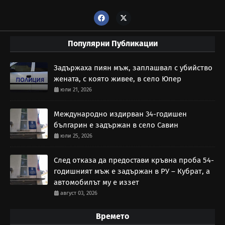
Популярни Публикации
Задържаха пиян мъж, заплашвал с убийство
жената, с която живее, в село Юпер
юли 21, 2026
Международно издирван 34-годишен
българин е задържан в село Савин
юли 25, 2026
След отказа да предостави кръвна проба 54-
годишният мъж е задържан в РУ – Кубрат, а
автомобилът му е иззет
август 03, 2026
Времето