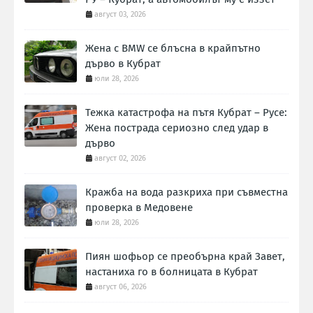
август 03, 2026
Жена с BMW се блъсна в крайпътно
дърво в Кубрат
юли 28, 2026
Тежка катастрофа на пътя Кубрат – Русе:
Жена пострада сериозно след удар в
дърво
август 02, 2026
Кражба на вода разкриха при съвместна
проверка в Медовене
юли 28, 2026
Пиян шофьор се преобърна край Завет,
настаниха го в болницата в Кубрат
август 06, 2026