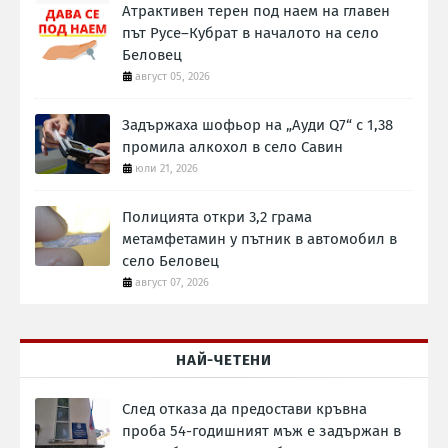
Атрактивен терен под наем на главен
път Русе–Кубрат в началото на село
Беловец
август 05, 2026
Задържаха шофьор на „Ауди Q7“ с 1,38
промила алкохол в село Савин
юли 21, 2026
Полицията откри 3,2 грама
метамфетамин у пътник в автомобил в
село Беловец
август 07, 2026
НАЙ-ЧЕТЕНИ
След отказа да предостави кръвна
проба 54-годишният мъж е задържан в