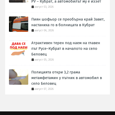
РУ – Кубрат, а автомобилът му е иззет
август 03, 2026
Пиян шофьор се преобърна край Завет,
настаниха го в болницата в Кубрат
август 06, 2026
Атрактивен терен под наем на главен
път Русе–Кубрат в началото на село
Беловец
август 05, 2026
Полицията откри 3,2 грама
метамфетамин у пътник в автомобил в
село Беловец
август 07, 2026