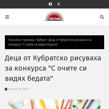
Начална страница
Кубрат
Деца от Кубратско рисуваха за
конкурса "С очите си видях бедата"
Деца от Кубратско рисуваха
за конкурса "С очите си
видях бедата"
април 19, 2021