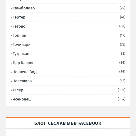
Стамболово
(25)
Тертер
(41)
Тетово
(88)
Топчии
(17)
Точилари
(32)
Тутракан
(38)
Цар Калоян
(56)
Червена Вода
(86)
Черешово
(43)
Юпер
(106)
Ясеновец
(104)
БЛОГ СЕСЛАВ ВЪВ FACEBOOK