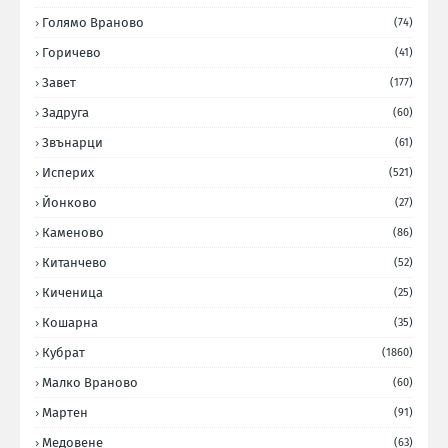
Голямо Враново
(74)
Горичево
(41)
Завет
(177)
Задруга
(60)
Звънарци
(61)
Исперих
(521)
Йонково
(27)
Каменово
(86)
Китанчево
(52)
Киченица
(25)
Кошарна
(35)
Кубрат
(1860)
Малко Враново
(60)
Мартен
(91)
Медовене
(63)