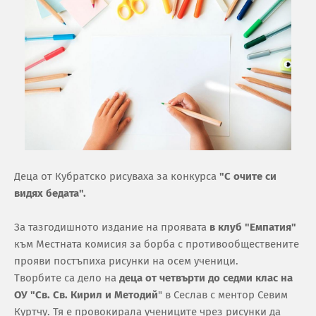
Деца от Кубратско рисуваха за конкурса
"С очите си
видях бедата".
За тазгодишното издание на проявата
в клуб "Емпатия"
към Местната комисия за борба с противообществените
прояви постъпиха рисунки на осем ученици.
Творбите са дело на
деца от четвърти до седми клас на
ОУ "Св. Св. Кирил и Методий
" в Сеслав с ментор Севим
Куртчу. Тя е провокирала учениците чрез рисунки да