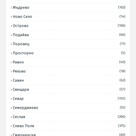
Мъдрево
(102)
Ново Село
(14)
Острово
(106)
Подайва
(66)
Поровец
(71)
Просторно
(5)
Равно
(40)
Ряхово
(18)
Савин
(62)
Свещари
(57)
Севар
(155)
Семерджиево
(51)
Сеслав
(206)
Сливо Поле
(375)
Смирненски
(69)