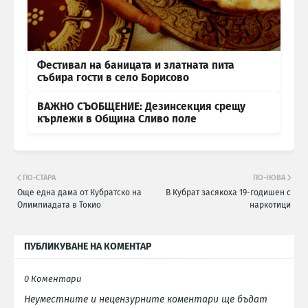
Фестивал на баницата и златната пита
събира гости в село Борисово
ВАЖНО СЪОБЩЕНИЕ: Дезинсекция срещу
кърлежи в Община Сливо поле
ПО-СТАРА
ПО-НОВА
Още една дама от Кубратско на
В Кубрат засякоха 19-годишен с
Олимпиадата в Токио
наркотици
ПУБЛИКУВАНЕ НА КОМЕНТАР
0 Коментари
Неуместните и нецензурните коментари ще бъдат