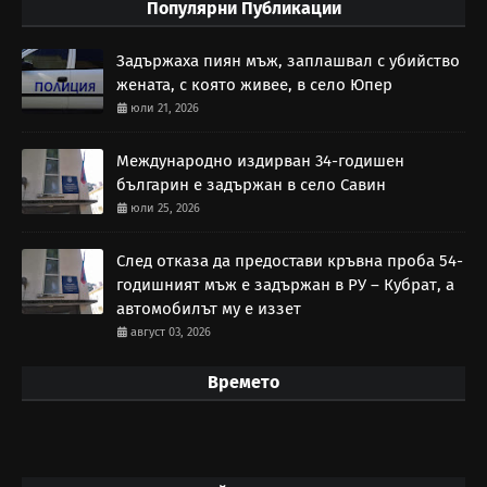
Популярни Публикации
Задържаха пиян мъж, заплашвал с убийство
жената, с която живее, в село Юпер
юли 21, 2026
Международно издирван 34-годишен
българин е задържан в село Савин
юли 25, 2026
След отказа да предостави кръвна проба 54-
годишният мъж е задържан в РУ – Кубрат, а
автомобилът му е иззет
август 03, 2026
Времето