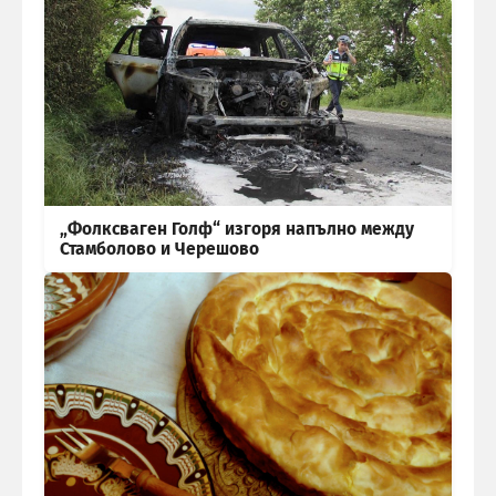
„Фолксваген Голф“ изгоря напълно между
Стамболово и Черешово