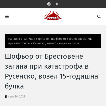
Начална страница
Борисово
Шофьор от Брестовене загина
при катастрофа в Русенско, возел 15-годишна булка
Шофьор от Брестовене
загина при катастрофа в
Русенско, возел 15-годишна
булка
юни 16, 2021