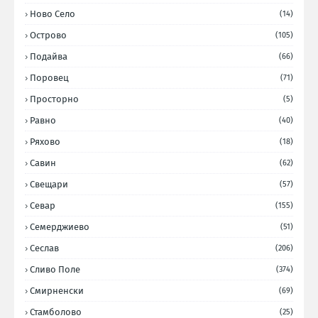
Ново Село
(14)
Острово
(105)
Подайва
(66)
Поровец
(71)
Просторно
(5)
Равно
(40)
Ряхово
(18)
Савин
(62)
Свещари
(57)
Севар
(155)
Семерджиево
(51)
Сеслав
(206)
Сливо Поле
(374)
Смирненски
(69)
Стамболово
(25)