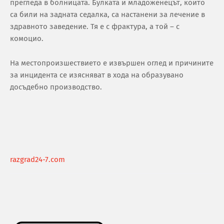
прегледа в болницата. Булката и младоженецът, които
са били на задната седалка, са настанени за лечение в
здравното заведение. Тя е с фрактура, а той – с
комоцио.
На местопроизшествието е извършен оглед и причините
за инцидента се изясняват в хода на образувано
досъдебно производство.
razgrad24-7.com