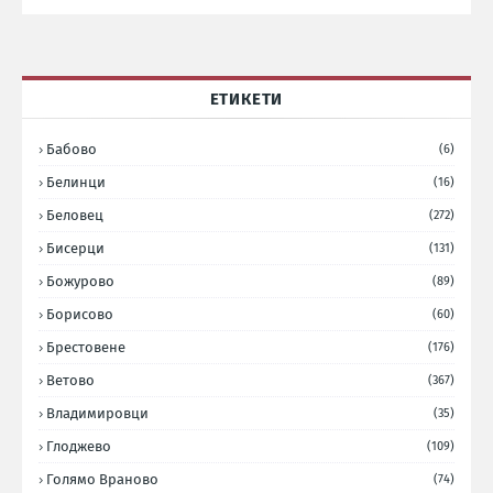
ЕТИКЕТИ
Бабово
(6)
Белинци
(16)
Беловец
(272)
Бисерци
(131)
Божурово
(89)
Борисово
(60)
Брестовене
(176)
Ветово
(367)
Владимировци
(35)
Глоджево
(109)
Голямо Враново
(74)