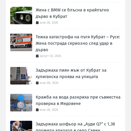
Жена с BMW се блъсна в крайпътно
дърво в Кубрат
юли 28, 2026
Тежка катастрофа на пътя Кубрат – Русе:
Жена пострада сериозно след удар в
дърво
август 02, 2026
Задържаха пиян мъж от Кубрат за
хулиганска проява на улицата
юли 08, 2026
Кражба на вода разкриха при съвместна
проверка в Медовене
юли 28, 2026
Задържаха шофьор на „Ауди Q7“ с 1,38
промила алкохол в село Савин