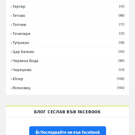
Тертер
(41)
Тетово
(88)
Топчии
(17)
Точилари
(31)
Тутракан
(38)
Цар Калоян
(56)
Червена Вода
(86)
Черешово
(43)
Юпер
(106)
Ясеновец
(104)
БЛОГ СЕСЛАВ ВЪВ FACEBOOK
👍 Последвайте ни във Facebook