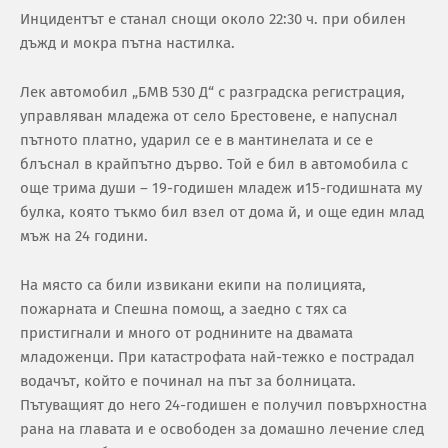
Инцидентът е станал снощи около 22:30 ч. при обилен
дъжд и мокра пътна настилка.
Лек автомобил „БМВ 530 Д“ с разградска регистрация,
управляван младежа от село Брестовене, е напуснал
пътното платно, ударил се е в мантинелата и се е
блъснал в крайпътно дърво. Той е бил в автомобила с
още трима души – 19-годишен младеж и15-годишната му
булка, която тъкмо бил взел от дома й, и още един млад
мъж на 24 години.
На място са били извикани екипи на полицията,
пожарната и Спешна помощ, а заедно с тях са
пристигнали и много от роднините на двамата
младоженци. При катастрофата най-тежко е пострадал
водачът, който е починал на път за болницата.
Пътуващият до него 24-годишен е получил повърхностна
рана на главата и е освободен за домашно лечение след