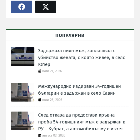
ПОПУЛЯРНИ
Задържаха пиян мъж, заплашвал с
убийство жената, с която живее, в село
Юпер
юли 21, 2026
Международно издирван 34-годишен
българин е задържан в село Савин
юли 25, 2026
След отказа да предостави кръвна
проба 54-годишният мъж е задържан в
РУ – Кубрат, а автомобилът му е иззет
август 03, 2026