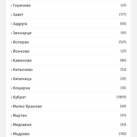
Горичево
(41)
Завет
(177)
Задруга
(60)
Звънарци
(61)
Исперих
(521)
Йонково
(27)
Каменово
(86)
Китанчево
(52)
Киченица
(25)
Кошарна
(35)
Кубрат
(1859)
Малко Враново
(60)
Мартен
(91)
Медовене
(63)
Мъдрево
(102)