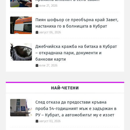
юли 21, 2026
Пиян шофьор се преобърна край Завет,
настаниха го в болницата в Кубрат
август 06, 2026
Джебчийска кражба на битака в Кубрат
– откраднаха пари, документи и
банкови карти
юли 27, 2026
НАЙ-ЧЕТЕНИ
След отказа да предостави кръвна
проба 54-годишният мъж е задържан в
РУ – Кубрат, а автомобилът му е иззет
август 03, 2026