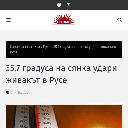
Начална страница
Русе
35,7 градуса на сянка удари живакът в
Русе
35,7 градуса на сянка удари
живакът в Русе
юли 16, 2021