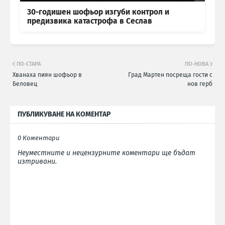
30-годишен шофьор изгуби контрол и
предизвика катастрофа в Сеслав
ПО-СТАРА
ПО-НОВА
Хванаха пиян шофьор в
Град Мартен посреща гости с
Беловец
нов герб
ПУБЛИКУВАНЕ НА КОМЕНТАР
0 Коментари
Неуместните и нецензурните коментари ще бъдат
изтривани.