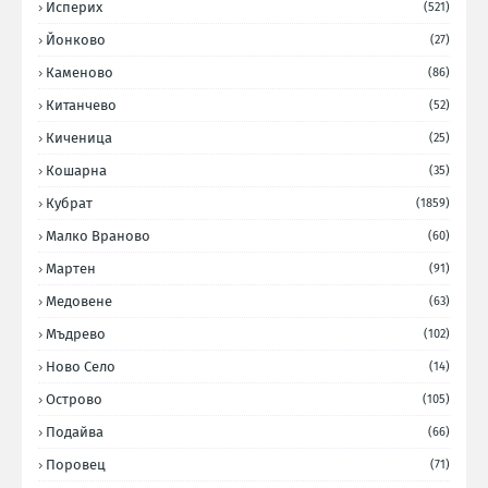
Исперих
(521)
Йонково
(27)
Каменово
(86)
Китанчево
(52)
Киченица
(25)
Кошарна
(35)
Кубрат
(1859)
Малко Враново
(60)
Мартен
(91)
Медовене
(63)
Мъдрево
(102)
Ново Село
(14)
Острово
(105)
Подайва
(66)
Поровец
(71)