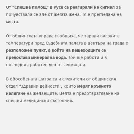
От
"Спешна помощ" в Русе са реагирали на сигнал
за
почувствала се зле от жегата жена. Тя е прегледана на
място.
От общинската управа съобщиха, че заради високите
температури пред Съдебната палата в центъра на града е
разположен пункт, в който на пешеходците се
предоставя минерална вода
. Той ще работи и в
последния работен ден от седмицата.
В обособената шатра са и служители от общинския
отдел "Здравни дейности", които
мерят кръвното
налягане
на желаещите. Целта е предотвратяване на
спешни медицински състояния.