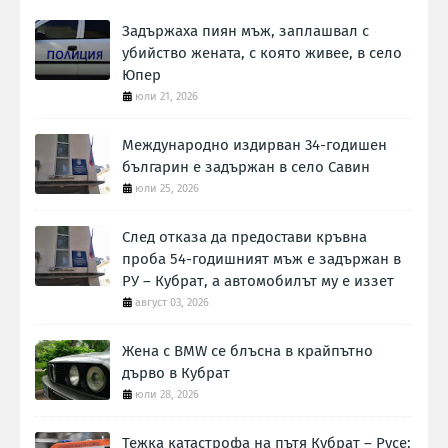
Задържаха пиян мъж, заплашвал с
убийство жената, с която живее, в село
Юпер
юли 21, 2026
Международно издирван 34-годишен
българин е задържан в село Савин
юли 25, 2026
След отказа да предостави кръвна
проба 54-годишният мъж е задържан в
РУ – Кубрат, а автомобилът му е иззет
август 03, 2026
Жена с BMW се блъсна в крайпътно
дърво в Кубрат
юли 28, 2026
Тежка катастрофа на пътя Кубрат – Русе: