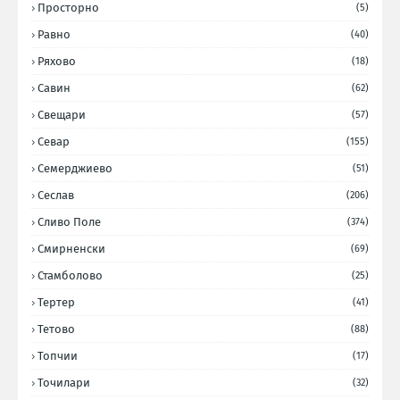
Просторно
(5)
Равно
(40)
Ряхово
(18)
Савин
(62)
Свещари
(57)
Севар
(155)
Семерджиево
(51)
Сеслав
(206)
Сливо Поле
(374)
Смирненски
(69)
Стамболово
(25)
Тертер
(41)
Тетово
(88)
Топчии
(17)
Точилари
(32)