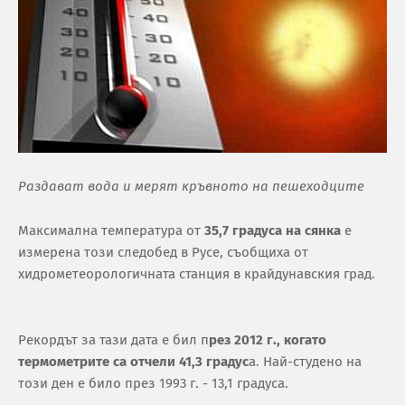
Раздават вода и мерят кръвното на пешеходците
Максимална температура от
35,7 градуса на сянка
е
измерена този следобед в Русе, съобщиха от
хидрометеорологичната станция в крайдунавския град.
Рекордът за тази дата е бил п
рез 2012 г., когато
термометрите са отчели 41,3 градус
а. Най-студено на
този ден е било през 1993 г. - 13,1 градуса.