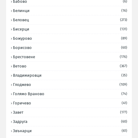
Бабово
(6)
Белинци
(16)
Беловец
(273)
Бисерци
(131)
Божурово
(89)
Борисово
(60)
Брестовене
(176)
Ветово
(367)
Владимировци
(35)
Глоджево
(109)
Голямо Враново
(74)
Горичево
(41)
Завет
(177)
Задруга
(60)
Звънарци
(61)