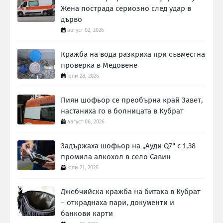
Жена пострада сериозно след удар в
дърво
август 02, 2026
Кражба на вода разкриха при съвместна
проверка в Медовене
юли 28, 2026
Пиян шофьор се преобърна край Завет,
настаниха го в болницата в Кубрат
август 06, 2026
Задържаха шофьор на „Ауди Q7“ с 1,38
промила алкохол в село Савин
юли 21, 2026
Джебчийска кражба на битака в Кубрат
– откраднаха пари, документи и
банкови карти