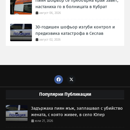
Пиян шофьор се преобърна край Завет,
настаниха го в болницата в Кубрат
август 06, 2026
30-годишен шофьор изгуби контрол и
предизвика катастрофа в Сеслав
август 02, 2026
Популярни Публикации
Задържаха пиян мъж, заплашвал с убийство
жената, с която живее, в село Юпер
юли 21, 2026