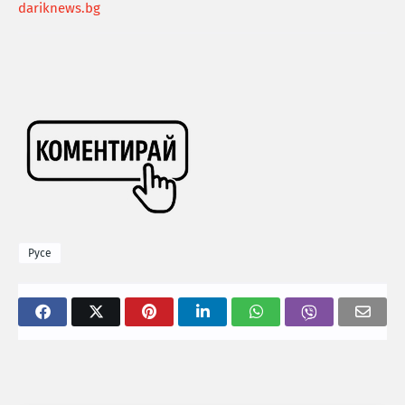
dariknews.bg
Русе