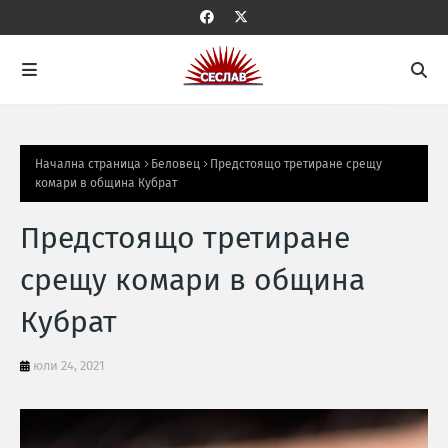
Начална страница
Беловец
Предстоящо третиране срещу
комари в община Кубрат
Предстоящо третиране
срещу комари в община
Кубрат
юли 24, 2021