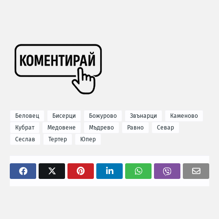
Беловец
Бисерци
Божурово
Звънарци
Каменово
Кубрат
Медовене
Мъдрево
Равно
Севар
Сеслав
Тертер
Юпер