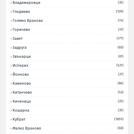
Владимировци
(35)
Глоджево
(109)
Голямо Враново
(74)
Горичево
(41)
Завет
(177)
Задруга
(60)
Звънарци
(61)
Исперих
(521)
Йонково
(27)
Каменово
(86)
Китанчево
(52)
Киченица
(25)
Кошарна
(35)
Кубрат
(1859)
Малко Враново
(60)