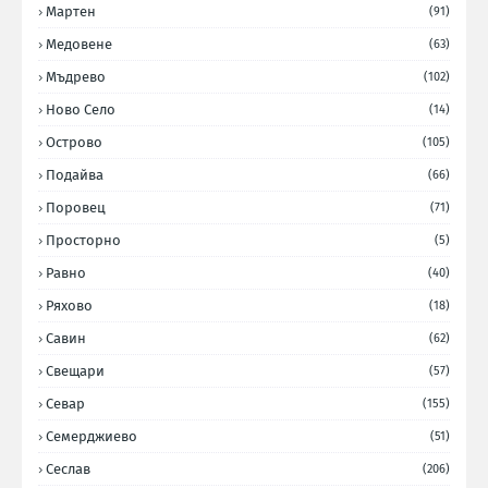
Мартен
(91)
Медовене
(63)
Мъдрево
(102)
Ново Село
(14)
Острово
(105)
Подайва
(66)
Поровец
(71)
Просторно
(5)
Равно
(40)
Ряхово
(18)
Савин
(62)
Свещари
(57)
Севар
(155)
Семерджиево
(51)
Сеслав
(206)