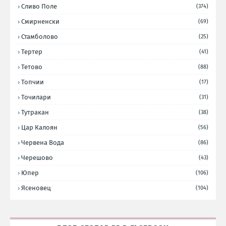
Сливо Поле
(374)
Смирненски
(69)
Стамболово
(25)
Тертер
(41)
Тетово
(88)
Топчии
(17)
Точилари
(31)
Тутракан
(38)
Цар Калоян
(56)
Червена Вода
(86)
Черешово
(43)
Юпер
(106)
Ясеновец
(104)