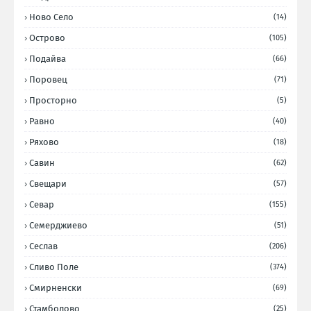
Ново Село
(14)
Острово
(105)
Подайва
(66)
Поровец
(71)
Просторно
(5)
Равно
(40)
Ряхово
(18)
Савин
(62)
Свещари
(57)
Севар
(155)
Семерджиево
(51)
Сеслав
(206)
Сливо Поле
(374)
Смирненски
(69)
Стамболово
(25)