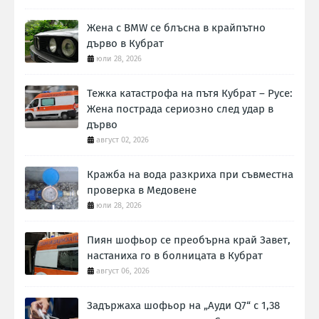
Жена с BMW се блъсна в крайпътно
дърво в Кубрат
юли 28, 2026
Тежка катастрофа на пътя Кубрат – Русе:
Жена пострада сериозно след удар в
дърво
август 02, 2026
Кражба на вода разкриха при съвместна
проверка в Медовене
юли 28, 2026
Пиян шофьор се преобърна край Завет,
настаниха го в болницата в Кубрат
август 06, 2026
Задържаха шофьор на „Ауди Q7“ с 1,38