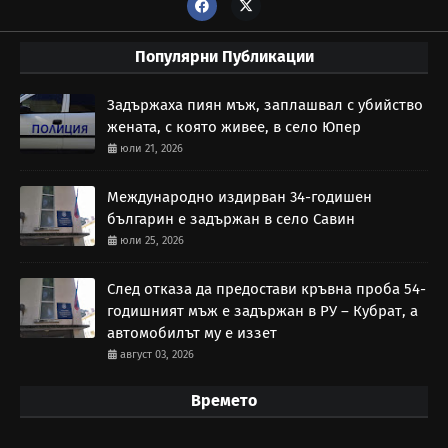
Популярни Публикации
Задържаха пиян мъж, заплашвал с убийство
жената, с която живее, в село Юпер
юли 21, 2026
Международно издирван 34-годишен
българин е задържан в село Савин
юли 25, 2026
След отказа да предостави кръвна проба 54-
годишният мъж е задържан в РУ – Кубрат, а
автомобилът му е иззет
август 03, 2026
Времето