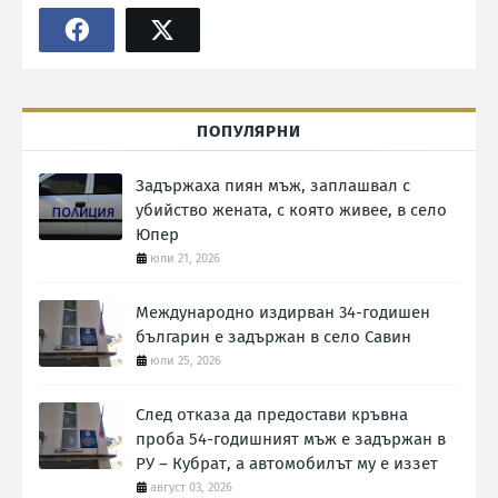
ПОПУЛЯРНИ
Задържаха пиян мъж, заплашвал с
убийство жената, с която живее, в село
Юпер
юли 21, 2026
Международно издирван 34-годишен
българин е задържан в село Савин
юли 25, 2026
След отказа да предостави кръвна
проба 54-годишният мъж е задържан в
РУ – Кубрат, а автомобилът му е иззет
август 03, 2026