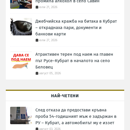
промила алкохол в село Савин
юли 21, 2026
Джебчийска кражба на битака в Кубрат
– откраднаха пари, документи и
банкови карти
юли 27, 2026
Атрактивен терен под наем на главен
път Русе–Кубрат в началото на село
Беловец
август 05, 2026
НАЙ-ЧЕТЕНИ
След отказа да предостави кръвна
проба 54-годишният мъж е задържан в
РУ – Кубрат, а автомобилът му е иззет
август 03, 2026