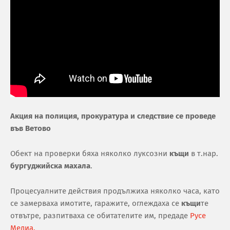
Акция на полиция, прокуратура и следствие се проведе
във Ветово
Обект на проверки бяха няколко луксозни
къщи
в т.нар.
бургуджийска махала
.
Процесуалните действия продължиха няколко часа, като
се замерваха имотите, гаражите, оглеждаха се
къщи
те
отвътре, разпитваха се обитателите им, предаде
Русе
Медиа.