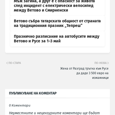
Мъж загина, а друг е с опасност за живота
след инцидент с електрически велосипед
между Ветово и Смирненски
Ветово събра татарската общност от страната
на традиционния празник „Тепреш“
Празнично разписание на автобусите между
Ветово и Русе за 1–3 май
ПО-СТАРА
ПО-НОВА
Жена от Разград тръгна към Русе
да даде 3 500 евро на
измамници
ПУБЛИКУВАНЕ НА КОМЕНТАР
0 Коментари
Неуместните и нецензурните коментари ще бъдат