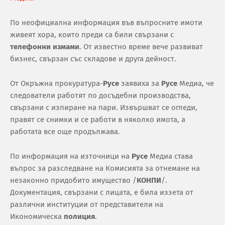
По неофициална информация във въпросните имоти
живеят хора, които преди са били свързани с
телефонни
измами
. От известно време вече развиват
бизнес, свързан със складове и друга дейност.
От Окръжна прокуратура-
Русе
заявиха за
Русе
Медиа, че
следователи работят по досъдебни производства,
свързани с изпиране на пари. Извършват се огледи,
правят се снимки и се работи в няколко имота, а
работата все още продължава.
По информация на източници на
Русе
Медиа става
въпрос за разследване на Комисията за отнемане на
незаконно придобито имущество /
КОНПИ
/.
Документация, свързани с лицата, е била иззета от
различни институции от представители на
Икономическа
полиция
.