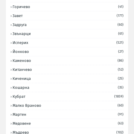
Горичево
(41)
Завет
(177)
Задруга
(60)
Звънарци
(61)
Исперих
(521)
Йонково
(27)
Каменово
(86)
Китанчево
(52)
Киченица
(25)
Кошарна
(35)
Кубрат
(1859)
Малко Враново
(60)
Мартен
(91)
Медовене
(63)
Мъдрево
(102)