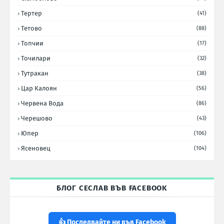
Тертер
(41)
Тетово
(88)
Топчии
(17)
Точилари
(32)
Тутракан
(38)
Цар Калоян
(56)
Червена Вода
(86)
Черешово
(43)
Юпер
(106)
Ясеновец
(104)
БЛОГ СЕСЛАВ ВЪВ FACEBOOK
👍 Последвайте ни във Facebook