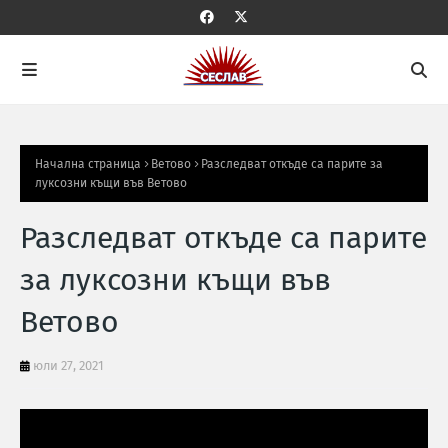
Начална страница
Ветово
Разследват откъде са парите за
луксозни къщи във Ветово
Разследват откъде са парите
за луксозни къщи във
Ветово
юли 27, 2021