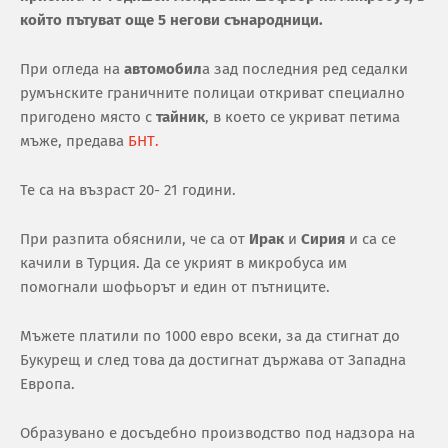
който пътуват още 5 негови сънародници.
При огледа на
автомобил
а зад последния ред седалки
румънските граничните полицаи откриват специално
пригодено място с
тайник
, в което се укриват петима
мъже, предава
БНТ.
Те са на възраст 20- 21 години.
При разпита обяснили, че са от
Ирак
и
Сирия
и са се
качили в Турция. Да се укрият в микробуса им
помогнали шофьорът и един от пътниците.
Мъжете платили по 1000 евро всеки, за да стигнат до
Букурещ и след това да достигнат държава от Западна
Европа.
Образувано е досъдебно производство под надзора на