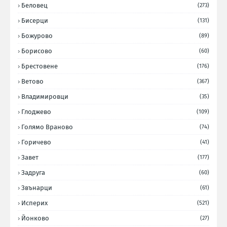
Беловец
(273)
Бисерци
(131)
Божурово
(89)
Борисово
(60)
Брестовене
(176)
Ветово
(367)
Владимировци
(35)
Глоджево
(109)
Голямо Враново
(74)
Горичево
(41)
Завет
(177)
Задруга
(60)
Звънарци
(61)
Исперих
(521)
Йонково
(27)