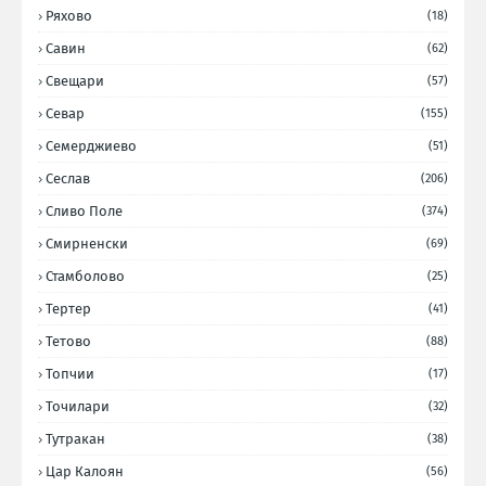
Ряхово
(18)
Савин
(62)
Свещари
(57)
Севар
(155)
Семерджиево
(51)
Сеслав
(206)
Сливо Поле
(374)
Смирненски
(69)
Стамболово
(25)
Тертер
(41)
Тетово
(88)
Топчии
(17)
Точилари
(32)
Тутракан
(38)
Цар Калоян
(56)