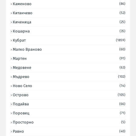
Каменово
(86)
Китанчево
(52)
Киченица
(25)
Кошарна
(35)
Кубрат
(1859)
Малко Враново
(60)
Мартен
(91)
Медовене
(63)
Мъдрево
(102)
Ново Село
(14)
Острово
(105)
Подайва
(66)
Поровец
(71)
Просторно
(5)
Равно
(40)