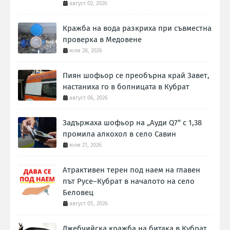
август 02, 2026
Кражба на вода разкриха при съвместна
проверка в Медовене
юли 28, 2026
Пиян шофьор се преобърна край Завет,
настаниха го в болницата в Кубрат
август 06, 2026
Задържаха шофьор на „Ауди Q7“ с 1,38
промила алкохол в село Савин
юли 21, 2026
Атрактивен терен под наем на главен
път Русе–Кубрат в началото на село
Беловец
август 05, 2026
Джебчийска кражба на битака в Кубрат