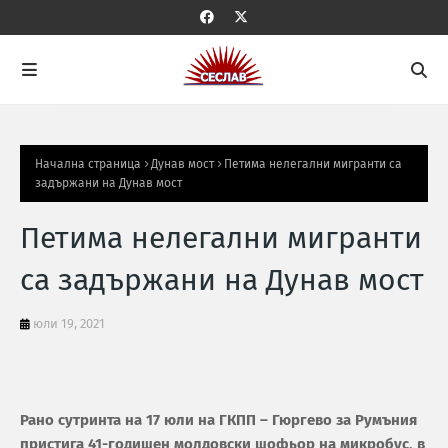
Начална страница
Дунав мост
Петима нелегални мигранти са
задържани на Дунав мост
Петима нелегални мигранти
са задържани на Дунав мост
юли 19, 2021
Рано сутринта на 17 юли на ГКПП – Гюргево за Румъния
пристига 41-годишен молдовски шофьор на микробус, в