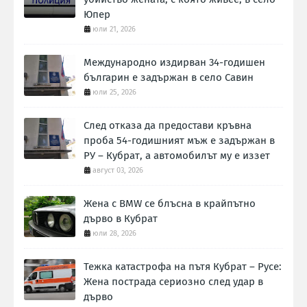
Юпер
юли 21, 2026
Международно издирван 34-годишен
българин е задържан в село Савин
юли 25, 2026
След отказа да предостави кръвна
проба 54-годишният мъж е задържан в
РУ – Кубрат, а автомобилът му е иззет
август 03, 2026
Жена с BMW се блъсна в крайпътно
дърво в Кубрат
юли 28, 2026
Тежка катастрофа на пътя Кубрат – Русе:
Жена пострада сериозно след удар в
дърво