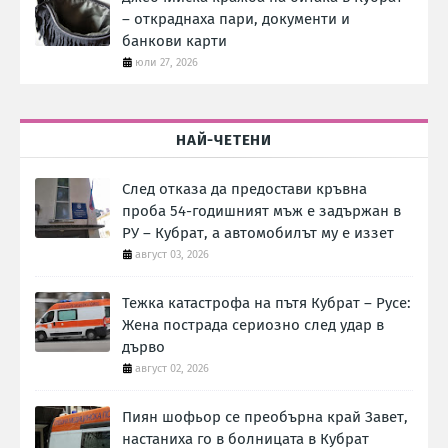
– откраднаха пари, документи и
банкови карти
юли 27, 2026
НАЙ-ЧЕТЕНИ
След отказа да предостави кръвна
проба 54-годишният мъж е задържан в
РУ – Кубрат, а автомобилът му е иззет
август 03, 2026
Тежка катастрофа на пътя Кубрат – Русе:
Жена пострада сериозно след удар в
дърво
август 02, 2026
Пиян шофьор се преобърна край Завет,
настаниха го в болницата в Кубрат