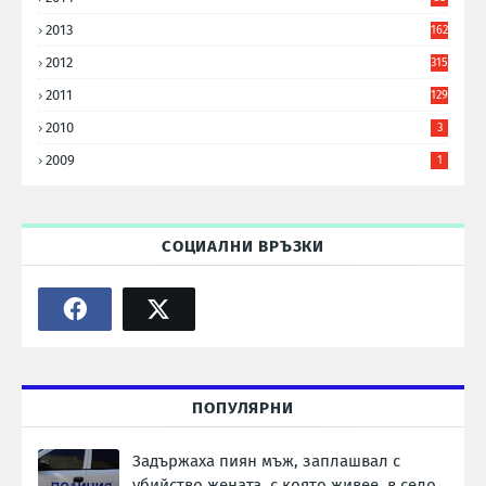
6
2013
162
2012
315
2011
129
2010
3
2009
1
СОЦИАЛНИ ВРЪЗКИ
ПОПУЛЯРНИ
Задържаха пиян мъж, заплашвал с
убийство жената, с която живее, в село