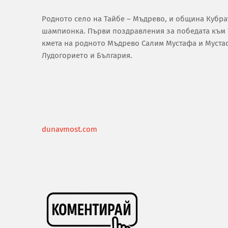
Родното село на Тайбе – Мъдрево, и община Кубра
шампионка. Първи поздравления за победата към 
кмета на родното Мъдрево Салим Мустафа и Мустаф
Лудогорието и България.
dunavmost.com