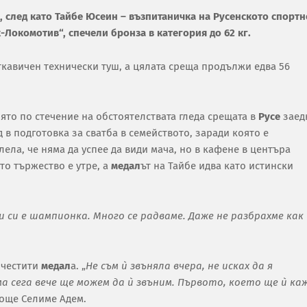
 след като Тайбе Юсеин – възпитаничка на Русенското спортн
Локомотив“, спечели бронза в категория до 62 кг.
ткавичен технически туш, а цялата среща продължи едва 56
оято по стечение на обстоятелствата гледа срещата в
Русе
заед
д в подготовка за сватба в семейството, заради която е
ла, че няма да успее да види мача, но в кафене в центъра
то тържество е утре, а
медал
ът на Тайбе идва като истински
 си е шампионка. Много се радваме. Даже не разбрахме как
ѝ честити
медал
а. „
Не съм ѝ звъняла вчера, не исках да я
а сега вече ще можем да ѝ звъним. Първото, което ще ѝ ка
а още Селиме Адем.