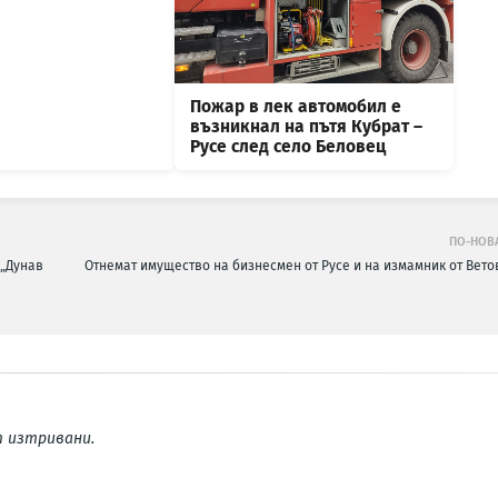
Пожар в лек автомобил е
възникнал на пътя Кубрат –
Русе след село Беловец
ПО-НОВ
 „Дунав
Отнемат имущество на бизнесмен от Русе и на измамник от Вето
 изтривани.