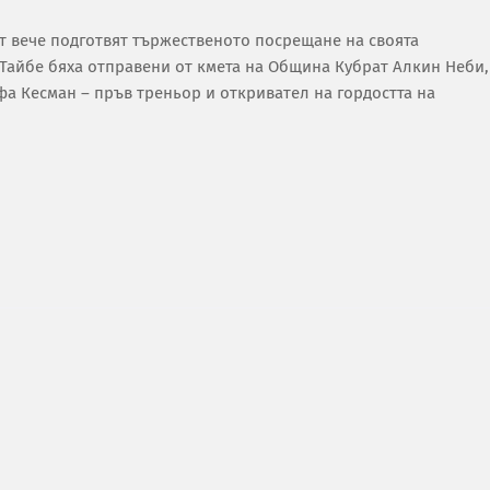
т вече подготвят тържественото посрещане на своята
Тайбе бяха отправени от кмета на Община Кубрат Алкин Неби,
а Кесман – пръв треньор и откривател на гордостта на