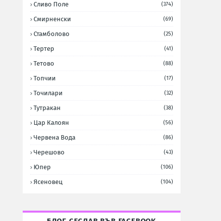
Сливо Поле
(374)
Смирненски
(69)
Стамболово
(25)
Тертер
(41)
Тетово
(88)
Топчии
(17)
Точилари
(32)
Тутракан
(38)
Цар Калоян
(56)
Червена Вода
(86)
Черешово
(43)
Юпер
(106)
Ясеновец
(104)