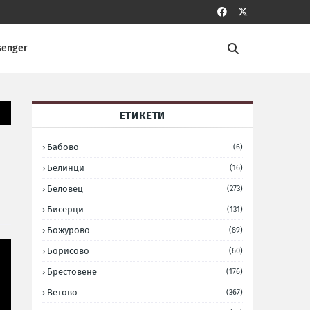
senger
ЕТИКЕТИ
Бабово
(6)
Белинци
(16)
Беловец
(273)
Бисерци
(131)
Божурово
(89)
Борисово
(60)
Брестовене
(176)
Ветово
(367)