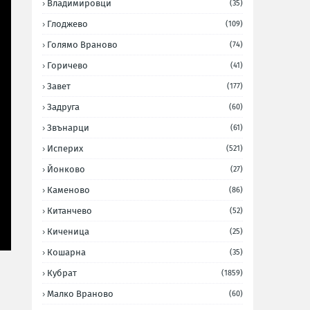
Владимировци
(35)
Глоджево
(109)
Голямо Враново
(74)
Горичево
(41)
Завет
(177)
Задруга
(60)
Звънарци
(61)
Исперих
(521)
Йонково
(27)
Каменово
(86)
Китанчево
(52)
Киченица
(25)
Кошарна
(35)
Кубрат
(1859)
Малко Враново
(60)