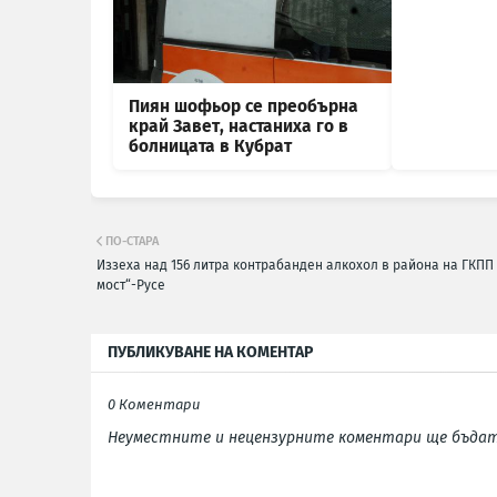
Пиян шофьор се преобърна
край Завет, настаниха го в
болницата в Кубрат
ПО-СТАРА
Иззеха над 156 литра контрабанден алкохол в района на ГКПП
мост“-Русе
ПУБЛИКУВАНЕ НА КОМЕНТАР
0 Коментари
Неуместните и нецензурните коментари ще бъдат