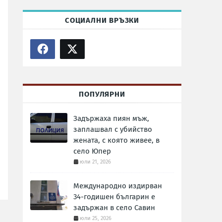
СОЦИАЛНИ ВРЪЗКИ
ПОПУЛЯРНИ
Задържаха пиян мъж,
заплашвал с убийство
жената, с която живее, в
село Юпер
юли 21, 2026
Международно издирван
34-годишен българин е
задържан в село Савин
юли 25, 2026