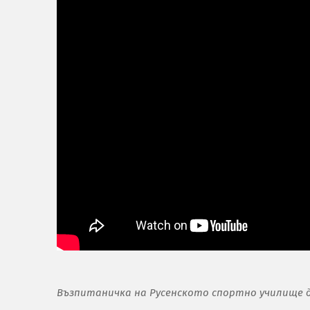
Възпитаничка на Русенското спортно училище д