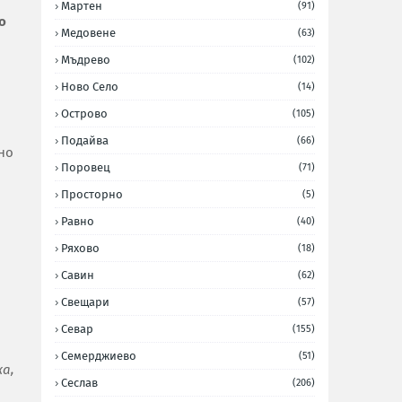
Мартен
(91)
о
Медовене
(63)
Мъдрево
(102)
Ново Село
(14)
Острово
(105)
Подайва
(66)
но
Поровец
(71)
Просторно
(5)
Равно
(40)
Ряхово
(18)
Савин
(62)
Свещари
(57)
Севар
(155)
Семерджиево
(51)
жа,
Сеслав
(206)