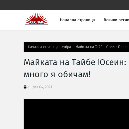
Начална страница
Всички реги
Начална страница
Кубрат
Майката на Тайбе Юсеин: Първот
Майката на Тайбе Юсеин: 
много я обичам!
август 04, 2021