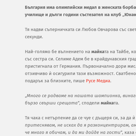
България има олимпийски медал в женската борба,
училище и дълги години състезател на клуб „Юнак-
Тя надви съперничката си Любов Овчарова със све
секунди.
Най-голямо бе вълнението на
майка
та на Тайбе, к
със сестра си. Селиме Адем бе в крайдунавския гра
пристигнала от Германия. Първоначално дори мисле
отзивчиво ѝ осигурили тази възможност. Сватбено
подарък за близките, пише
Русе Медиа
.
„
Много се радваме на нашата шампионка, винаги
бързо свърши срещата
“, сподели
майка
та.
Тя чака с нетърпение да се чуе с дъщеря си, за да 
притеснявам, не исках да я разконцентрирам, ам
че много я обичам, и да ми дойде на гости
“, каз