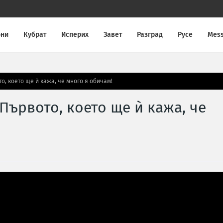
они
Кубрат
Исперих
Завет
Разград
Русе
Mes
о, което ще ѝ кажа, че много я обичам!
Първото, което ще ѝ кажа, че