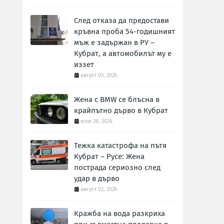
След отказа да предостави
кръвна проба 54-годишният
мъж е задържан в РУ –
Кубрат, а автомобилът му е
иззет
август 03, 2026
Жена с BMW се блъсна в
крайпътно дърво в Кубрат
юли 28, 2026
Тежка катастрофа на пътя
Кубрат – Русе: Жена
пострада сериозно след
удар в дърво
август 02, 2026
Кражба на вода разкриха