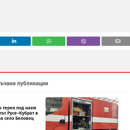
ъчани публикации
н терен под наем
път Русе–Кубрат в
на село Беловец