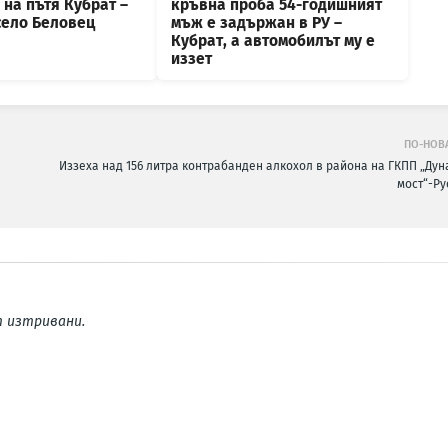
на пътя Кубрат –
кръвна проба 54-годишният
село Беловец
мъж е задържан в РУ –
Кубрат, а автомобилът му е
иззет
ПО-НОВ
Иззеха над 156 литра контрабанден алкохол в района на ГКПП „Дун
мост“-Ру
 изтривани.