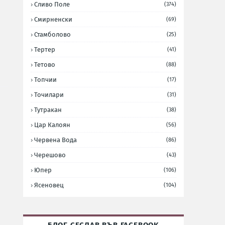
Сливо Поле
(374)
Смирненски
(69)
Стамболово
(25)
Тертер
(41)
Тетово
(88)
Топчии
(17)
Точилари
(31)
Тутракан
(38)
Цар Калоян
(56)
Червена Вода
(86)
Черешово
(43)
Юпер
(106)
Ясеновец
(104)