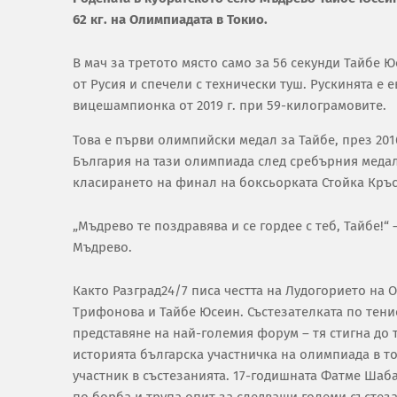
62 кг. на Олимпиадата в Токио.
В мач за третото място само за 56 секунди Тайбе 
от Русия и спечели с технически туш.
Рускинята е е
вицешампионка от 2019 г. при 59-килограмовите.
Това е първи олимпийски медал за Тайбе, през 2016
България на тази олимпиада след сребърния медал
класирането на финал на боксьорката Стойка Кръс
„Мъдрево те поздравява и се гордее с теб, Тайбе!
Мъдрево.
Както Разград24/7 писа честта на Лудогорието на 
Трифонова и Тайбе Юсеин. Състезателката по тенис
представяне на най-големия форум – тя стигна до то
историята българска участничка на олимпиада в то
участник в състезанията. 17-годишната Фатме Шаб
по борба и трупа опит за следващи големи състез