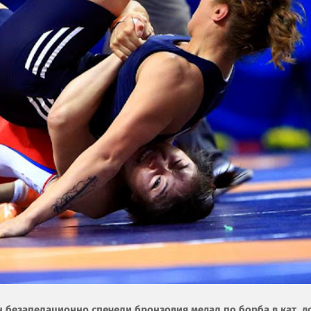
н безапелационно спечели бронзовия медал по борба в кат. д