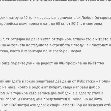
Юсеин натрупа 10 точки срещу съперничката си Любов Овчаров
вропейска шампионка в кат. до 60 кг. от 2017 г. и световна
 г. тя отпадна на ранен етап от турнира. Отличието е и трето 
 на Антоанета Костадинова в стрелбата с въздушен пистолет и
тева, което й гарантира поне сребърен медал.
“ – бяха първите думи на радост на ФБ-профила на Кметство
Олимпиадата в Токио защитават две дами от Кубратско – Полин
 на маса, която е родом от Кубрат, също направи добро
п 32 в турнира като записа две победи, а е едва третата в
зи спорт. И Разград има представител в Токио, но не като
ан от СКБ“Лютфи Ахмедов“ е спаринг партньор на женския отб
ания.