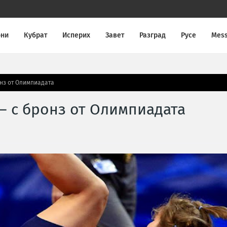
они
Кубрат
Исперих
Завет
Разград
Русе
Mes
онз от Олимпиадата
– с бронз от Олимпиадата