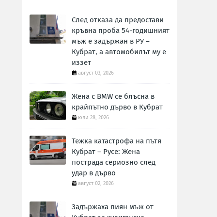
След отказа да предостави
кръвна проба 54-годишният
мъж е задържан в РУ –
Кубрат, а автомобилът му е
иззет
август 03, 2026
Жена с BMW се блъсна в
крайпътно дърво в Кубрат
юли 28, 2026
Тежка катастрофа на пътя
Кубрат – Русе: Жена
пострада сериозно след
удар в дърво
август 02, 2026
Задържаха пиян мъж от