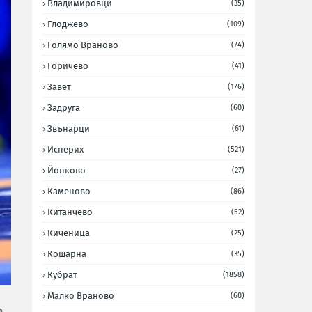
Владимировци
(35)
Глоджево
(109)
Голямо Враново
(74)
Горичево
(41)
Завет
(176)
Задруга
(60)
Звънарци
(61)
Исперих
(521)
Йонково
(27)
Каменово
(86)
Китанчево
(52)
Киченица
(25)
Кошарна
(35)
Кубрат
(1858)
Малко Враново
(60)
о