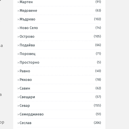
Мартен
(91)
Медовене
(63)
Мъдрево
(102)
а
Ново Село
(14)
Острово
(105)
за
Подайва
(66)
Поровец
(71)
Просторно
(5)
Равно
(40)
Ряхово
(18)
Савин
(62)
а
Свещари
(57)
Севар
(155)
Семерджиево
(51)
ор
Сеслав
(206)