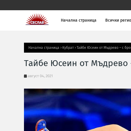
Начална страница
Всички реги
Начална страница
Кубрат
Тайбе Юсеин от Мъдрево – с бр
Тайбе Юсеин от Мъдрево 
август 04, 2021