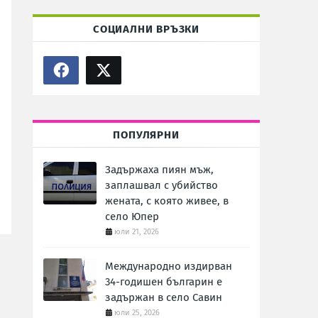
СОЦИАЛНИ ВРЪЗКИ
ПОПУЛЯРНИ
Задържаха пиян мъж,
заплашвал с убийство
жената, с която живее, в
село Юпер
юли 21, 2026
Международно издирван
34-годишен българин е
задържан в село Савин
юли 25, 2026