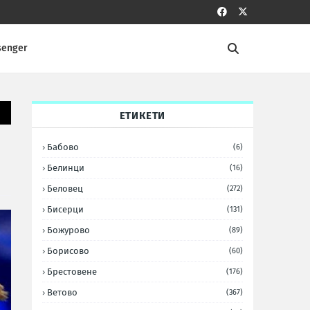
senger
ЕТИКЕТИ
Бабово
(6)
Белинци
(16)
Беловец
(272)
Бисерци
(131)
Божурово
(89)
Борисово
(60)
Брестовене
(176)
Ветово
(367)