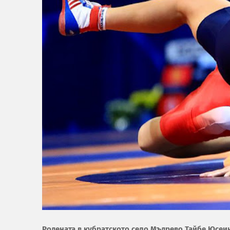
Родената в кубратското село Мъдрево Тайбе Юсеи