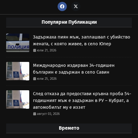
Популярни Публикации
Задържаха пиян мъж, заплашвал с убийство
жената, с която живее, в село Юпер
юли 21, 2026
Международно издирван 34-годишен
българин е задържан в село Савин
юли 25, 2026
След отказа да предостави кръвна проба 54-
годишният мъж е задържан в РУ – Кубрат, а
автомобилът му е иззет
август 03, 2026
Времето