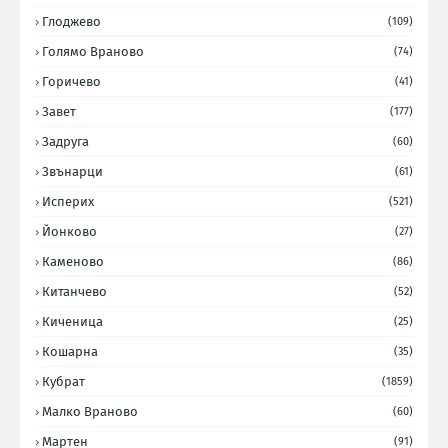
Глоджево
(109)
Голямо Враново
(74)
Горичево
(41)
Завет
(177)
Задруга
(60)
Звънарци
(61)
Исперих
(521)
Йонково
(27)
Каменово
(86)
Китанчево
(52)
Киченица
(25)
Кошарна
(35)
Кубрат
(1859)
Малко Враново
(60)
Мартен
(91)