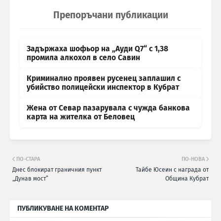
Препоръчани публикации
Задържаха шофьор на „Ауди Q7“ с 1,38
промила алкохол в село Савин
Криминално проявен русенец заплашил с
убийство полицейски инспектор в Кубрат
Жена от Севар пазарувала с чужда банкова
карта на жителка от Беловец
ПО-СТАРА
ПО-НОВА
Днес блокират граничния пункт
Тайбе Юсеин с награда от
„Дунав мост”
Община Кубрат
ПУБЛИКУВАНЕ НА КОМЕНТАР