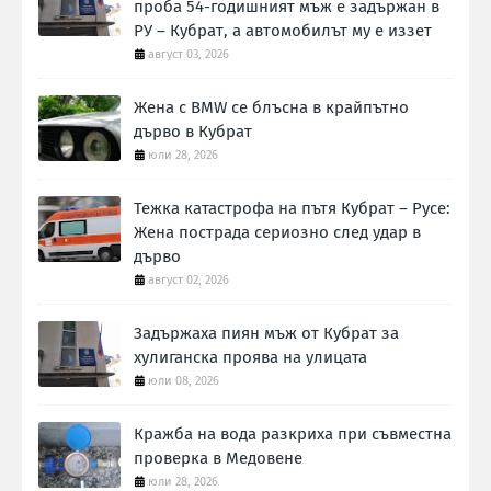
проба 54-годишният мъж е задържан в
РУ – Кубрат, а автомобилът му е иззет
август 03, 2026
Жена с BMW се блъсна в крайпътно
дърво в Кубрат
юли 28, 2026
Тежка катастрофа на пътя Кубрат – Русе:
Жена пострада сериозно след удар в
дърво
август 02, 2026
Задържаха пиян мъж от Кубрат за
хулиганска проява на улицата
юли 08, 2026
Кражба на вода разкриха при съвместна
проверка в Медовене
юли 28, 2026