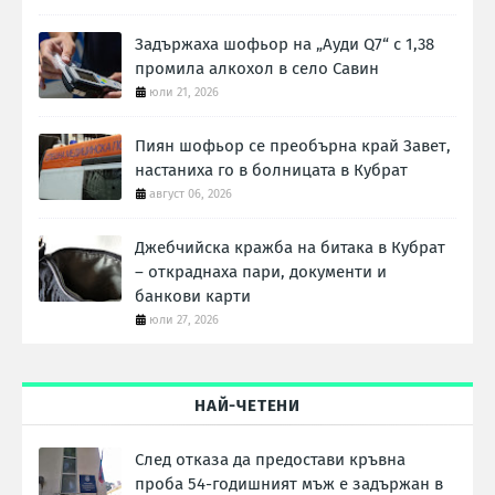
Задържаха шофьор на „Ауди Q7“ с 1,38
промила алкохол в село Савин
юли 21, 2026
Пиян шофьор се преобърна край Завет,
настаниха го в болницата в Кубрат
август 06, 2026
Джебчийска кражба на битака в Кубрат
– откраднаха пари, документи и
банкови карти
юли 27, 2026
НАЙ-ЧЕТЕНИ
След отказа да предостави кръвна
проба 54-годишният мъж е задържан в