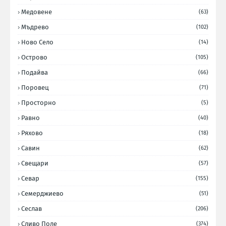
Медовене
(63)
Мъдрево
(102)
Ново Село
(14)
Острово
(105)
Подайва
(66)
Поровец
(71)
Просторно
(5)
Равно
(40)
Ряхово
(18)
Савин
(62)
Свещари
(57)
Севар
(155)
Семерджиево
(51)
Сеслав
(206)
Сливо Поле
(374)