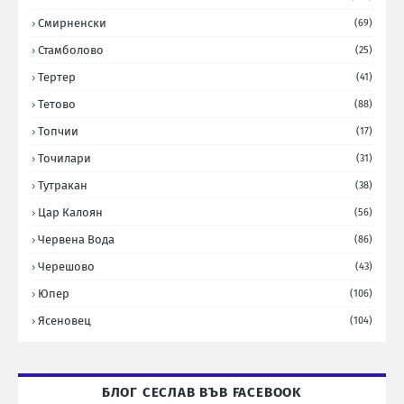
Смирненски
(69)
Стамболово
(25)
Тертер
(41)
Тетово
(88)
Топчии
(17)
Точилари
(31)
Тутракан
(38)
Цар Калоян
(56)
Червена Вода
(86)
Черешово
(43)
Юпер
(106)
Ясеновец
(104)
БЛОГ СЕСЛАВ ВЪВ FACEBOOK