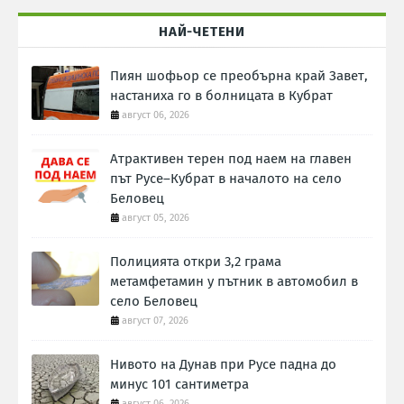
НАЙ-ЧЕТЕНИ
Пиян шофьор се преобърна край Завет,
настаниха го в болницата в Кубрат
август 06, 2026
Атрактивен терен под наем на главен
път Русе–Кубрат в началото на село
Беловец
август 05, 2026
Полицията откри 3,2 грама
метамфетамин у пътник в автомобил в
село Беловец
август 07, 2026
Нивото на Дунав при Русе падна до
минус 101 сантиметра
август 06, 2026