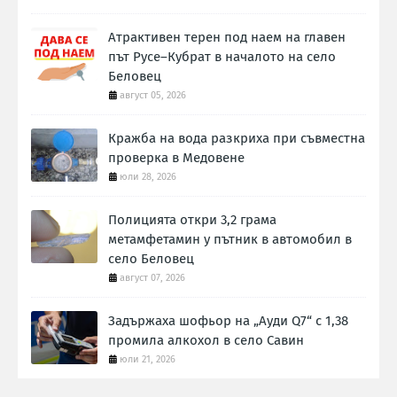
Атрактивен терен под наем на главен
път Русе–Кубрат в началото на село
Беловец
август 05, 2026
Кражба на вода разкриха при съвместна
проверка в Медовене
юли 28, 2026
Полицията откри 3,2 грама
метамфетамин у пътник в автомобил в
село Беловец
август 07, 2026
Задържаха шофьор на „Ауди Q7“ с 1,38
промила алкохол в село Савин
юли 21, 2026