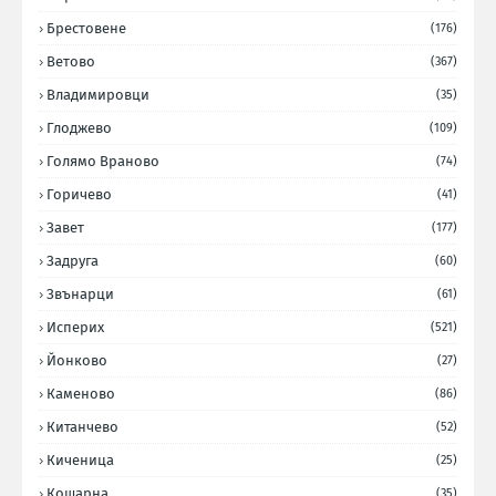
Брестовене
(176)
Ветово
(367)
Владимировци
(35)
Глоджево
(109)
Голямо Враново
(74)
Горичево
(41)
Завет
(177)
Задруга
(60)
Звънарци
(61)
Исперих
(521)
Йонково
(27)
Каменово
(86)
Китанчево
(52)
Киченица
(25)
Кошарна
(35)