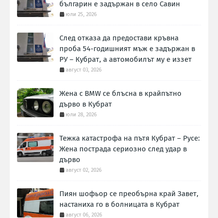
българин е задържан в село Савин
юли 25, 2026
След отказа да предостави кръвна
проба 54-годишният мъж е задържан в
РУ – Кубрат, а автомобилът му е иззет
август 03, 2026
Жена с BMW се блъсна в крайпътно
дърво в Кубрат
юли 28, 2026
Тежка катастрофа на пътя Кубрат – Русе:
Жена пострада сериозно след удар в
дърво
август 02, 2026
Пиян шофьор се преобърна край Завет,
настаниха го в болницата в Кубрат
август 06, 2026