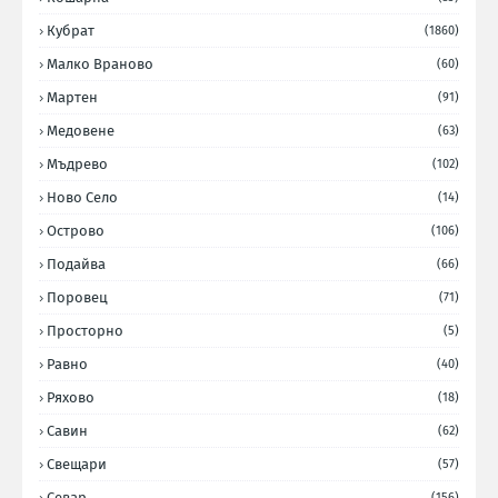
Кубрат
(1860)
Малко Враново
(60)
Мартен
(91)
Медовене
(63)
Мъдрево
(102)
Ново Село
(14)
Острово
(106)
Подайва
(66)
Поровец
(71)
Просторно
(5)
Равно
(40)
Ряхово
(18)
Савин
(62)
Свещари
(57)
Севар
(156)