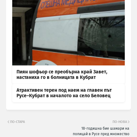
Пиян шофьор се преобърна край Завет,
настаниха го в болницата в Кубрат
Атрактивен терен под наем на главен път
Русе–Кубрат в началото на село Беловец
ПО-СТАРА
ПО-НОВА
18-годишна бие шамари на
полицай в Русе пред множество