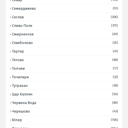
Семерджиево
(51)
Сеслав
(206)
Сливо Поле
(375)
Смирненски
(69)
Стамболово
(25)
Тертер
(41)
Тетово
(88)
Топчии
(17)
Точилари
(32)
Тутракан
(38)
Цар Калоян
(56)
Червена Вода
(86)
Черешово
(43)
Юпер
(106)