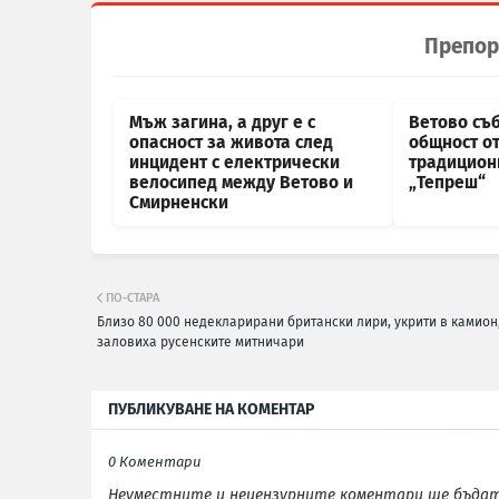
Препор
Мъж загина, а друг е с
Ветово съб
опасност за живота след
общност от
инцидент с електрически
традицион
велосипед между Ветово и
„Тепреш“
Смирненски
ПО-СТАРА
Близо 80 000 недекларирани британски лири, укрити в камион
заловиха русенските митничари
ПУБЛИКУВАНЕ НА КОМЕНТАР
0 Коментари
Неуместните и нецензурните коментари ще бъдат