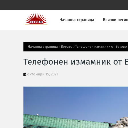
Начална страница
Всички реги
Начална страница
Ветово
Телефонен измамник от Ветово 
Телефонен измамник от В
октомври 15, 2021