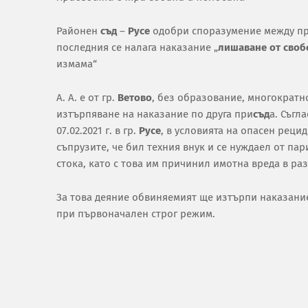
Районен
съд
–
Русе
одобри споразумение между прок
последния се налага наказание „
лишаване от своб
измама“
А. А. е от гр.
Ветово
, без образование, многократн
изтърпяване на наказание по друга при
съд
а. Съгл
07.02.2021 г. в гр.
Русе
, в условията на опасен рецид
съпрузите, че бил техния внук и се нуждаел от па
стока, като с това им причинил имотна вреда в раз
За това деяние обвиняемият ще изтърпи наказание
при първоначален строг режим.