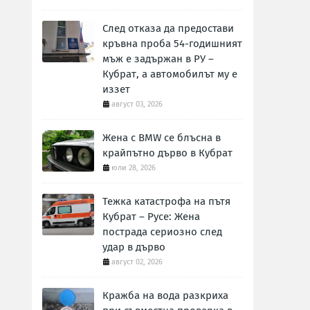
След отказа да предостави
кръвна проба 54-годишният
мъж е задържан в РУ –
Кубрат, а автомобилът му е
иззет
август 03, 2026
Жена с BMW се блъсна в
крайпътно дърво в Кубрат
юли 28, 2026
Тежка катастрофа на пътя
Кубрат – Русе: Жена
пострада сериозно след
удар в дърво
август 02, 2026
Кражба на вода разкриха