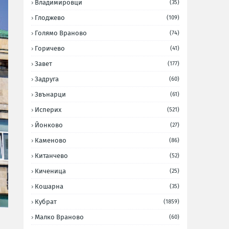
Владимировци
(35)
Глоджево
(109)
Голямо Враново
(74)
Горичево
(41)
Завет
(177)
Задруга
(60)
Звънарци
(61)
Исперих
(521)
Йонково
(27)
Каменово
(86)
Китанчево
(52)
Киченица
(25)
Кошарна
(35)
Кубрат
(1859)
Малко Враново
(60)