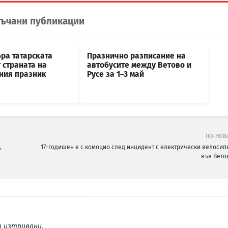
ъчани публикации
ра татарската
Празнично разписание на
 страната на
автобусите между Ветово и
ния празник
Русе за 1–3 май
ПО-НОВ
,
17-годишен е с комоцио след инцидент с електрически велосип
във Вето
 изтривани.