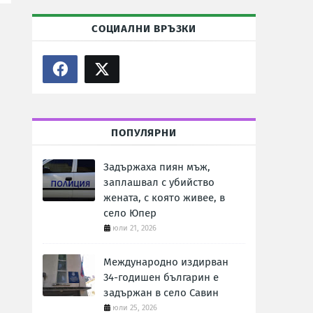
СОЦИАЛНИ ВРЪЗКИ
ПОПУЛЯРНИ
Задържаха пиян мъж,
заплашвал с убийство
жената, с която живее, в
село Юпер
юли 21, 2026
Международно издирван
34-годишен българин е
задържан в село Савин
юли 25, 2026