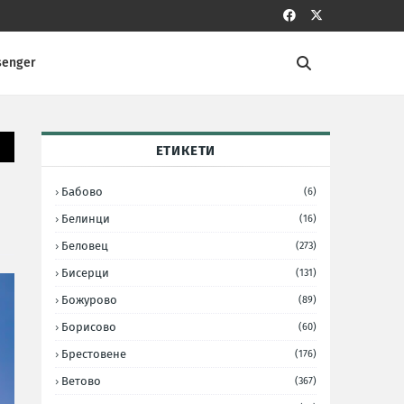
senger
ЕТИКЕТИ
Бабово
(6)
Белинци
(16)
Беловец
(273)
Бисерци
(131)
Божурово
(89)
Борисово
(60)
Брестовене
(176)
Ветово
(367)