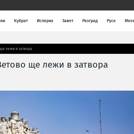
они
Кубрат
Исперих
Завет
Разград
Русе
Mes
ще лежи в затвора
етово ще лежи в затвора