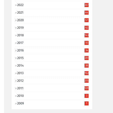
2022
347
2021
44
3
2020
57
8
2019
42
8
2018
143
2017
10
9
2016
34
8
2015
351
2014
38
6
2013
162
2012
315
2011
129
2010
3
2009
1