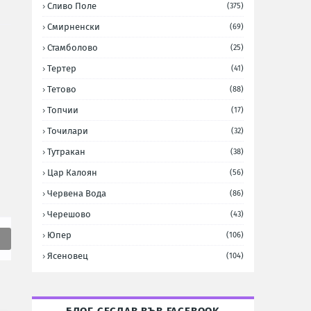
Сливо Поле
(375)
Смирненски
(69)
Стамболово
(25)
Тертер
(41)
Тетово
(88)
Топчии
(17)
Точилари
(32)
Тутракан
(38)
Цар Калоян
(56)
Червена Вода
(86)
Черешово
(43)
Юпер
(106)
Ясеновец
(104)