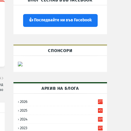
БЛОГ СЕСЛАВ ВЪВ FACEBOOK
👍 Последвайте ни във Facebook
СПОНСОРИ
А
ед
АРХИВ НА БЛОГА
во
2026
277
2025
45
6
2024
331
2023
321