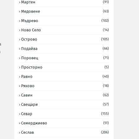
Мартен
(91)
Медовене
(63)
Мъдрево
(102)
Ново Село
(14)
Острово
(105)
а
Подайва
(66)
а
Поровец
(71)
Просторно
(5)
Равно
(40)
Ряхово
(18)
Савин
(62)
Свещари
(57)
Севар
(155)
Семерджиево
(51)
Сеслав
(206)