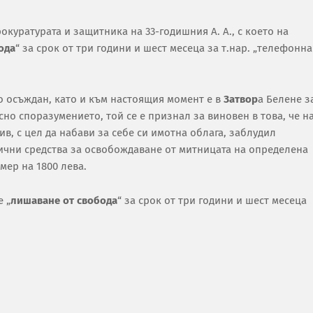
уратурата и защитника на 33-годишния А. А., с което на
ода
“ за срок от три години и шест месеца за т.нар. „телефонна
о осъждан, като и към настоящия момент е в
Затвор
а Белене з
асно споразумението, той се е признал за виновен в това, че н
ив, с цел да набави за себе си имотна облага, заблудил
рични средства за освобождаване от митницата на определена
мер на 1800 лева.
 „
лишаване от свобода
“ за срок от три години и шест месеца