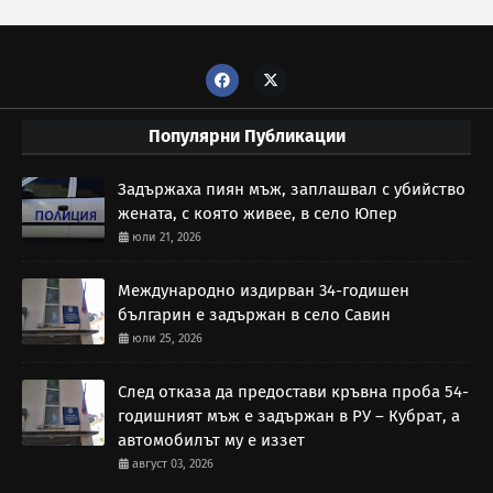
Популярни Публикации
Задържаха пиян мъж, заплашвал с убийство
жената, с която живее, в село Юпер
юли 21, 2026
Международно издирван 34-годишен
българин е задържан в село Савин
юли 25, 2026
След отказа да предостави кръвна проба 54-
годишният мъж е задържан в РУ – Кубрат, а
автомобилът му е иззет
август 03, 2026