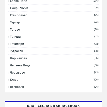
Сливо Поле
(374)
Смирненски
(69)
Стамболово
(25)
Тертер
(41)
Тетово
(88)
Топчии
(17)
Точилари
(32)
Тутракан
(38)
Цар Калоян
(56)
Червена Вода
(86)
Черешово
(43)
Юпер
(106)
Ясеновец
(104)
БЛОГ СЕСЛАВ ВЪВ FACEBOOK