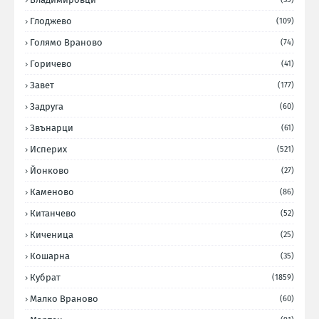
Глоджево
(109)
Голямо Враново
(74)
Горичево
(41)
Завет
(177)
Задруга
(60)
Звънарци
(61)
Исперих
(521)
Йонково
(27)
Каменово
(86)
Китанчево
(52)
Киченица
(25)
Кошарна
(35)
Кубрат
(1859)
Малко Враново
(60)