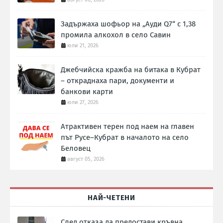
Задържаха шофьор на „Ауди Q7“ с 1,38
промила алкохол в село Савин
юли 21, 2026
Джебчийска кражба на битака в Кубрат
– откраднаха пари, документи и
банкови карти
юли 27, 2026
Атрактивен терен под наем на главен
път Русе–Кубрат в началото на село
Беловец
август 05, 2026
НАЙ-ЧЕТЕНИ
След отказа да предостави кръвна