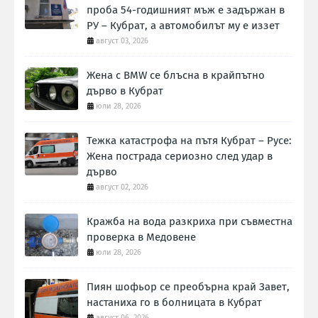
проба 54-годишният мъж е задържан в
РУ – Кубрат, а автомобилът му е иззет
август 03, 2026
Жена с BMW се блъсна в крайпътно
дърво в Кубрат
юли 28, 2026
Тежка катастрофа на пътя Кубрат – Русе:
Жена пострада сериозно след удар в
дърво
август 02, 2026
Кражба на вода разкриха при съвместна
проверка в Медовене
юли 28, 2026
Пиян шофьор се преобърна край Завет,
настаниха го в болницата в Кубрат
август 06, 2026