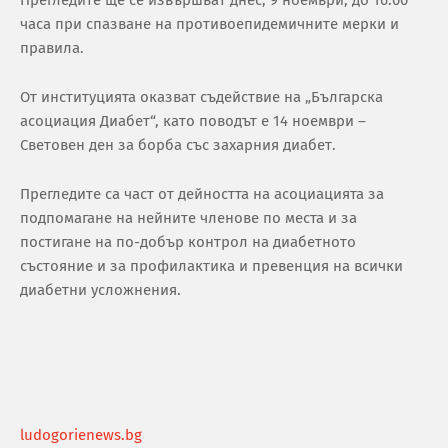
Прегледите ще се извършват днес, 9 ноември, до 16.00
часа при спазване на противоепидемичните мерки и
правила.
От институцията оказват съдействие на „Българска
асоциация Диабет“, като поводът е 14 ноември –
Световен ден за борба със захарния диабет.
Прегледите са част от дейността на асоциацията за
подпомагане на нейните членове по места и за
постигане на по-добър контрол на диабетното
състояние и за профилактика и превенция на всички
диабетни усложнения.
ludogorienews.bg