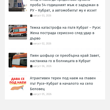
проба 54-годишният мъж е задържан в
РУ – Кубрат, а автомобилът му е иззет
август 03, 2026
Тежка катастрофа на пътя Кубрат – Русе:
Жена пострада сериозно след удар в
дърво
август 02, 2026
Пиян шофьор се преобърна край Завет,
настаниха го в болницата в Кубрат
август 06, 2026
Атрактивен терен под наем на главен
път Русе–Кубрат в началото на село
Беловец
август 05, 2026