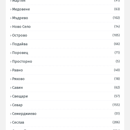
Мартен
(91)
Медовене
(63)
Мъдрево
(102)
Ново Село
(14)
Острово
(105)
Подайва
(66)
Поровец
(71)
Просторно
(5)
Равно
(40)
Ряхово
(18)
Савин
(62)
Свещари
(57)
Севар
(155)
Семерджиево
(51)
Сеслав
(206)