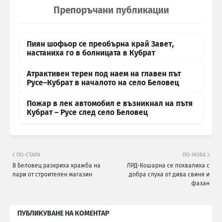
Препоръчани публикации
Пиян шофьор се преобърна край Завет,
настаниха го в болницата в Кубрат
Атрактивен терен под наем на главен път
Русе–Кубрат в началото на село Беловец
Пожар в лек автомобил е възникнал на пътя
Кубрат – Русе след село Беловец
ПО-СТАРА
ПО-НОВА
В Беловец разкриха кражба на
ЛРД-Кошарна се похвалиха с
пари от строителен магазин
добра слука от дива свиня и
фазан
ПУБЛИКУВАНЕ НА КОМЕНТАР