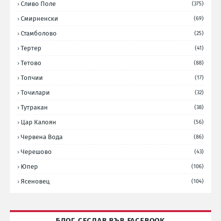
Сливо Поле
(375)
Смирненски
(69)
Стамболово
(25)
Тертер
(41)
Тетово
(88)
Топчии
(17)
Точилари
(32)
Тутракан
(38)
Цар Калоян
(56)
Червена Вода
(86)
Черешово
(43)
Юпер
(106)
Ясеновец
(104)
БЛОГ СЕСЛАВ ВЪВ FACEBOOK