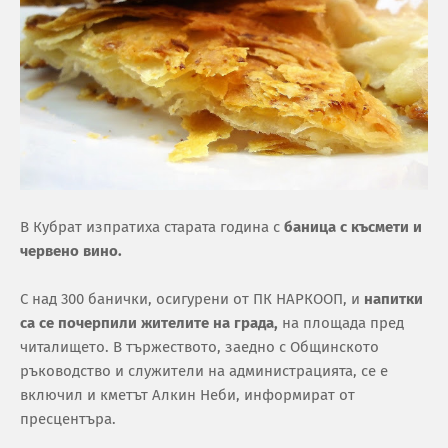
В Кубрат изпратиха старата година с
баница с късмети и
червено вино.
С над 300 банички, осигурени от ПК НАРКООП, и
напитки
са се почерпили жителите на града,
на площада пред
читалището.
В тържеството, заедно с Общинското
ръководство и служители на администрацията, се е
включил и кметът Алкин Неби, информират от
пресцентъра.