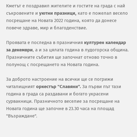
Кметът е поздравил жителите и гостите на града с най
съкровените и
уютни празници,
като е пожелал весело
посрещане на Новата 2022 година, която да донесе
повече здраве, мир и благоденствие.
Проявата е последна в празничния
културен календар
за декември
, а и за цялата година в лудогорска община.
Празничните събития ще започнат отново точно в
полунощ с посрещането на Новата година.
За доброто настроение на всички ще се погрижи
читалищният
оркестър "Славяни".
За първи път тази
година в града са раздавани и богато украсени
сурвакници. Празничното веселие за посрещане на
Новата година ще започне в 23.30 часа на площад
"Възраждане".