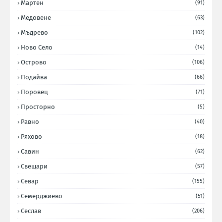
Мартен
(91)
Медовене
(63)
Мъдрево
(102)
Ново Село
(14)
Острово
(106)
Подайва
(66)
Поровец
(71)
Просторно
(5)
Равно
(40)
Ряхово
(18)
Савин
(62)
Свещари
(57)
Севар
(155)
Семерджиево
(51)
Сеслав
(206)