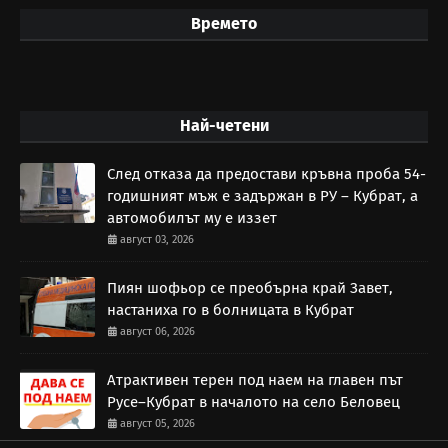
Времето
Най-четени
След отказа да предостави кръвна проба 54-
годишният мъж е задържан в РУ – Кубрат, а
автомобилът му е иззет
август 03, 2026
Пиян шофьор се преобърна край Завет,
настаниха го в болницата в Кубрат
август 06, 2026
Атрактивен терен под наем на главен път
Русе–Кубрат в началото на село Беловец
август 05, 2026