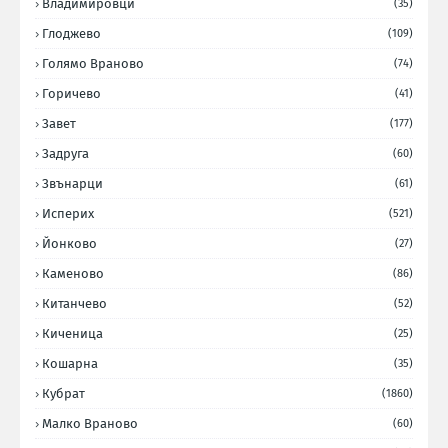
Владимировци
(35)
Глоджево
(109)
Голямо Враново
(74)
Горичево
(41)
Завет
(177)
Задруга
(60)
Звънарци
(61)
Исперих
(521)
Йонково
(27)
Каменово
(86)
Китанчево
(52)
Киченица
(25)
Кошарна
(35)
Кубрат
(1860)
Малко Враново
(60)