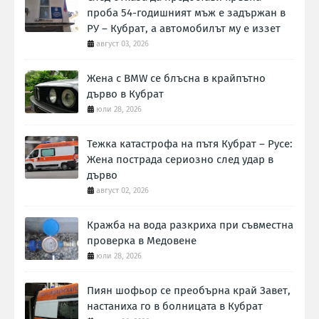
проба 54-годишният мъж е задържан в
РУ – Кубрат, а автомобилът му е иззет
август 03, 2026
Жена с BMW се блъсна в крайпътно
дърво в Кубрат
юли 28, 2026
Тежка катастрофа на пътя Кубрат – Русе:
Жена пострада сериозно след удар в
дърво
август 02, 2026
Кражба на вода разкриха при съвместна
проверка в Медовене
юли 28, 2026
Пиян шофьор се преобърна край Завет,
настаниха го в болницата в Кубрат