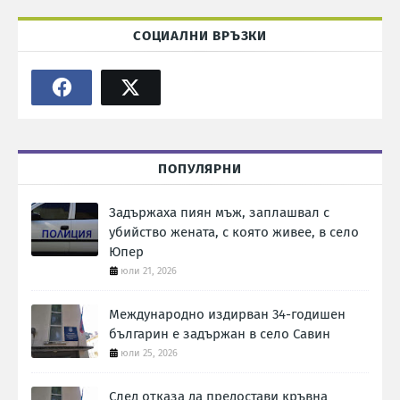
СОЦИАЛНИ ВРЪЗКИ
ПОПУЛЯРНИ
Задържаха пиян мъж, заплашвал с
убийство жената, с която живее, в село
Юпер
юли 21, 2026
Международно издирван 34-годишен
българин е задържан в село Савин
юли 25, 2026
След отказа да предостави кръвна