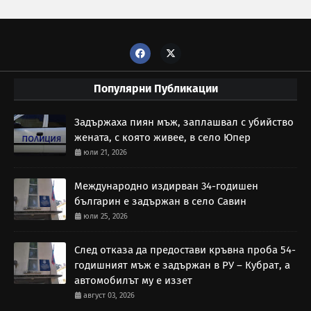
Популярни Публикации
Задържаха пиян мъж, заплашвал с убийство
жената, с която живее, в село Юпер
юли 21, 2026
Международно издирван 34-годишен
българин е задържан в село Савин
юли 25, 2026
След отказа да предостави кръвна проба 54-
годишният мъж е задържан в РУ – Кубрат, а
автомобилът му е иззет
август 03, 2026