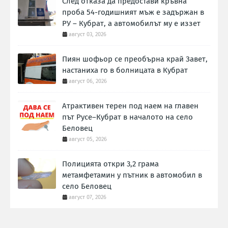
След отказа да предостави кръвна
проба 54-годишният мъж е задържан в
РУ – Кубрат, а автомобилът му е иззет
август 03, 2026
Пиян шофьор се преобърна край Завет,
настаниха го в болницата в Кубрат
август 06, 2026
Атрактивен терен под наем на главен
път Русе–Кубрат в началото на село
Беловец
август 05, 2026
Полицията откри 3,2 грама
метамфетамин у пътник в автомобил в
село Беловец
август 07, 2026